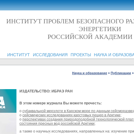
ИНСТИТУТ ПРОБЛЕМ БЕЗОПАСНОГО Р
ЭНЕРГЕТИКИ
РОССИЙСКОЙ АКАДЕМИИ
ИНСТИТУТ
ИССЛЕДОВАНИЯ
ПРОЕКТЫ
НАУКА И ОБРАЗОВ
Наука и образование
»
Публикации
»
ИЗДАТЕЛЬСТВО: ИБРАЭ РАН
В этом номере журнала Вы можете прочесть:
о
субаквальной мерзлоте в Карском море по данным сейсморазв
о
сейсмических исследованиях карстовых пещер в Арк­тике
;
о
перспективах создания природоподобной технологической плат
состояния пресных вод российской Арк­тики
;
а также о научных исследованиях, направленных на: изучение пр