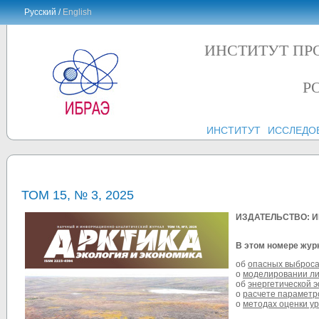
Русский /
English
ИНСТИТУТ ПР
Р
ИНСТИТУТ
ИССЛЕДО
ТОМ 15, № 3, 2025
ИЗДАТЕЛЬСТВО: И
В этом номере жур
об
опасных выбросах
о
моделировании ли
об
энергетической э
о
расчете параметро
о
методах оценки ур