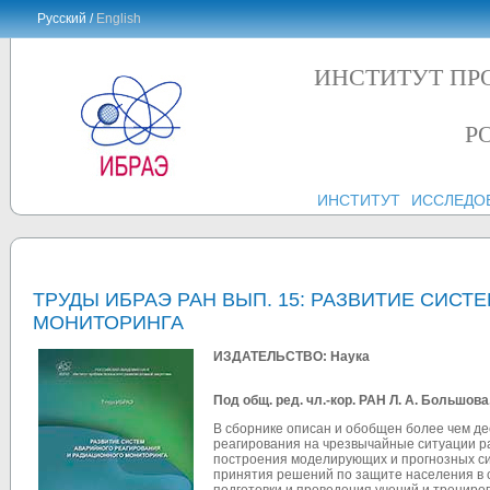
Русский /
English
ИНСТИТУТ ПР
Р
ИНСТИТУТ
ИССЛЕДО
ТРУДЫ ИБРАЭ РАН ВЫП. 15: РАЗВИТИЕ СИС
МОНИТОРИНГА
ИЗДАТЕЛЬСТВО: Наука
Под общ. ред. чл.-кор. РАН Л. А. Большова
В сборнике описан и обобщен более чем д
реагирования на чрезвычайные ситуации р
построения моделирующих и прогнозных си
принятия решений по защите населения в 