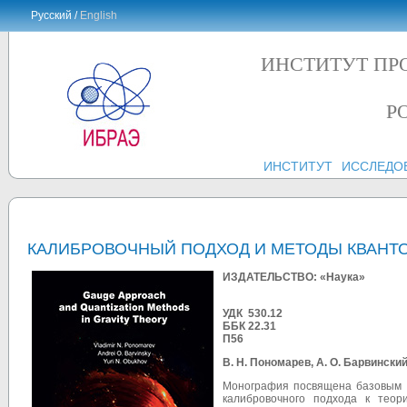
Русский /
English
ИНСТИТУТ ПР
Р
ИНСТИТУТ
ИССЛЕДО
КАЛИБРОВОЧНЫЙ ПОДХОД И МЕТОДЫ КВАНТОВ
ИЗДАТЕЛЬСТВО: «Наука»
УДК 530.12
ББК 22.31
П56
В. Н.
Пономарев,
А. О.
Барвинский
Монография посвящена базовым в
калибровочного подхода к теор