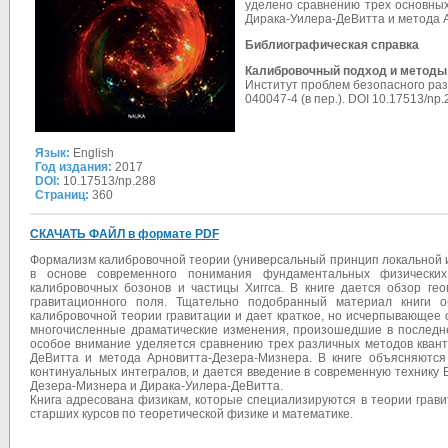
уделено сравнению трех основных
Дирака-Уилера-ДеВитта и метода 
Библиографическая справка
Калибровочный подход и методы 
Институт проблем безопасного разв
040047-4 (в пер.). DOI
10.17513/np.
Язык:
English
Год издания:
2017
DOI:
10.17513/np.288
Страниц:
360
СКАЧАТЬ ФАЙЛ в формате PDF
Формализм калибровочной теории (универсальный принцип локальной 
в основе современного понимания фундаментальных физических
калибровочных бозонов и частицы Хиггса. В книге дается обзор гео
гравитационного поля. Тщательно подобранный материал книги 
калибровочной теории гравитации и дает краткое, но исчерпывающее 
многочисленные драматические изменения, произошедшие в последне
особое внимание уделяется сравнению трех различных методов квант
ДеВитта и метода Арновитта-Дезера-Мизнера. В книге объясняютс
континуальных интегралов, и дается введение в современную технику 
Дезера-Мизнера и Дирака-Уилера-ДеВитта.
Книга адресована физикам, которые специализируются в теории грави
старших курсов по теоретической физике и математике.