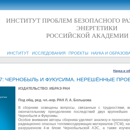
ИНСТИТУТ ПРОБЛЕМ БЕЗОПАСНОГО Р
ЭНЕРГЕТИКИ
РОССИЙСКОЙ АКАДЕМИИ
ИНСТИТУТ
ИССЛЕДОВАНИЯ
ПРОЕКТЫ
НАУКА И ОБРАЗОВ
Наука и о
 17: ЧЕРНОБЫЛЬ И ФУКУСИМА. НЕРЕШЁННЫЕ ПР
ИЗДАТЕЛЬСТВО: ИБРАЭ РАН
Под общ. ред. чл.-кор. РАН Л. А. Большова
В сборнике освещены вопросы, связанные с трудностями, 
окончательному преодолению последствий двух крупнейши
Чернобыля и Фукусимы.
Особое внимание авторы сборника уделяют анализу и прогнозир
радиационно опасных топливосодержащих материалов (ТСМ), на
разрушенном 4-м блоке Чернобыльской АЭС, а также изуче