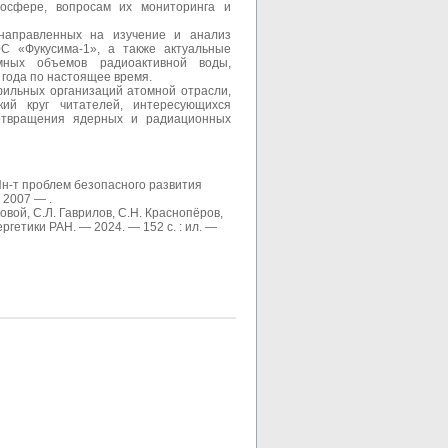
осфере, вопросам их мониторинга и
направленных на изучение и анализ
С «Фукусима-1», а также актуальные
мных объемов радиоактивной воды,
 года по настоящее время.
фильных организаций атомной отрасли,
ий круг читателей, интересующихся
отвращения ядерных и радиационных
Ин-т проблем безопасного развития
 2007 — .
вой, С.Л. Гаврилов, С.Н. Краснопёров,
ргетики РАН. — 2024. — 152 с. : ил. —