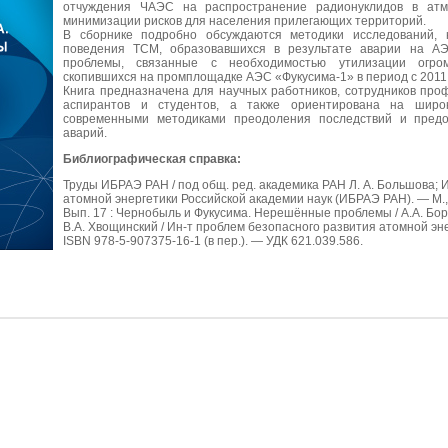
отчуждения ЧАЭС на распространение радионуклидов в атм
минимизации рисков для населения прилегающих территорий.
В сборнике подробно обсуждаются методики исследований, 
поведения ТСМ, образовавшихся в результате аварии на АЭ
проблемы, связанные с необходимостью утилизации огро
скопившихся на промплощадке АЭС «Фукусима-1» в период с 2011
Книга предназначена для научных работников, сотрудников про
аспирантов и студентов, а также ориентирована на широк
современными методиками преодоления последствий и пред
аварий.
Библиографическая справка:
Труды ИБРАЭ РАН / под общ. ред. академика РАН Л. А. Большова; 
атомной энергетики Российской академии наук (ИБРАЭ РАН). — М.,
Вып. 17 : Чернобыль и Фукусима. Нерешённые проблемы / А.А. Боро
В.А. Хвощинский / Ин-т проблем безопасного развития атомной эне
ISBN 978-5-907375-16-1 (в пер.). — УДК 621.039.586.