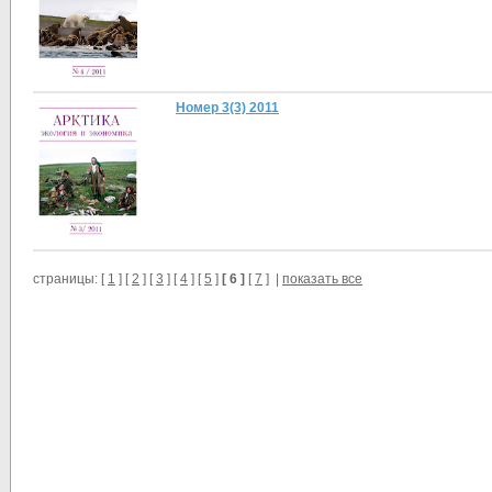
Номер 3(3) 2011
страницы: [
1
] [
2
] [
3
] [
4
] [
5
]
[ 6 ]
[
7
] |
показать все