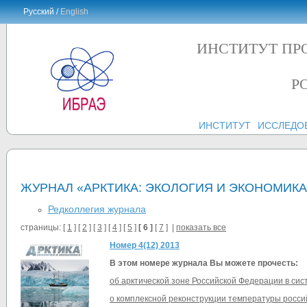
Русский /
English
ИНСТИТУТ ПР
Р
ИНСТИТУТ
ИССЛЕДО
ЖУРНАЛ «АРКТИКА: ЭКОЛОГИЯ И ЭКОНОМИКА
Редколлегия журнала
страницы: [
1
] [
2
] [
3
] [
4
] [
5
]
[ 6 ]
[
7
] |
показать все
Номер 4(12) 2013
В этом номере журнала Вы можете прочесть:
об арктической зоне Российской Федерации в си
о комплексной реконструкции температуры росси