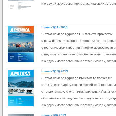
и о других исследованиях, затрагивающих историю
Номер 3(11) 2013
В этом номере журнала Вы можете прочесть:
о регулировании сферы недропользования в приа
о геологическом строении и нефтегазоносности а
о гидрометеорологическом обеспечении плавания
и о других исследованиях и экспериментах, затра
Номер 2(10) 2013
В этом номере журнала вы можете прочесть:
о технической доступности российского шельфа 
о тенденциях усиления милитаризации Арктическ
об особенностях научных исследований и гидрог
и о других исследованиях и экспериментах, затра
Номер 1(9) 2013