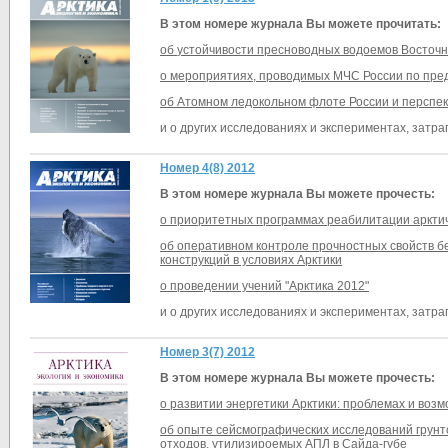
В этом номере журнала Вы можете прочитать:
об
у
стойчивости
пресноводных водоемов Восточн
о мероприятиях, проводимых МЧС России по пре
об Атомном ледокольном флоте России и перспек
и о других исследованиях и экспериментах, затра
Номер 4(8) 2012
В этом номере журнала Вы можете прочесть:
о приоритетных программах реабилитации аркти
об оперативном контроле прочностных свойств 
конструкций в условиях Арктики
о проведении учений "Арктика 2012"
и о других исследованиях и экспериментах, затра
Номер 3(7) 2012
В этом номере журнала Вы можете прочесть:
о развитии энергетики Арктики: проблемах и воз
об опыте сейсмографических исследований грунт
отходов, утилизироемых АПЛ в Сайда-губе