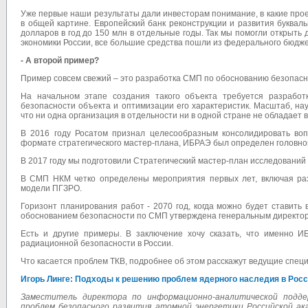
Уже первые наши результаты дали инвесторам понимание, в какие прое
в общей картине. Европейский банк реконструкции и развития буквал
долларов в год до 150 млн в отдельные годы. Так мы помогли открыт
экономики России, все большие средства пошли из федерального бюдже
- А второй пример?
Пример совсем свежий – это разработка СМП по обоснованию безопасно
На начальном этапе создания такого объекта требуется разработ
безопасности объекта и оптимизации его характеристик. Масштаб, на
что ни одна организация в отдельности ни в одной стране не обладае
В 2016 году Росатом признал целесообразным консолидировать воп
формате стратегического мастер-плана, ИБРАЭ был определен головно
В 2017 году мы подготовили Стратегический мастер-план исследований
В СМП НКМ четко определены мероприятия первых лет, включая раз
модели ПГЗРО.
Горизонт планирования работ - 2070 год, когда можно будет ставить 
обоснованием безопасности по СМП утверждена генеральным директор
Есть и другие примеры. В заключение хочу сказать, что именно 
радиационной безопасности в России.
Что касается проблем ТКВ, подробнее об этом расскажут ведущие спе
Игорь Линге: Подходы к решению проблем ядерного наследия в Рос
Заместитель директора по информационно-аналитической подде
проблем безопасного развития атомной энергетики Российской ак