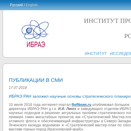
Русский /
English
ИНСТИТУТ ПР
Р
ИНСТИТУТ
ИССЛЕДО
ПУБЛИКАЦИИ В СМИ
17.07.2018
ИБРАЭ РАН заложил научные основы стратегического планиро
10 июля 2018 года интернет-портал
RefNews.ru
опубликовал большое 
директора ИБРАЭ РАН д.т.н.
И.И. Линге
и заведующего отделом ИБРАЭ 
научных подходов и решение актуальных проблем стратегического п
примере таких масштабных проектов, как «Стратегический Мастер-пл
атомного флота и обеспечивающей инфраструктуры в Северо-Западн
Теченского каскада водоемов
»
и
«
Стратегический мастер-план по обо
массиве горных пород (Красноярский край)
»
.