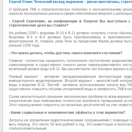
Сергей Уткин: Теченский каскад водоемов – риски просчитаны, стра
О будущем ТКВ и стратегических подходах к окончательному реш
анализа долгосрочных рисков в сфере обеспечения ядерной и радиаци
- Сергей Сергеевич, на конференции в Озерске Вы выступали с
стратегические цели вы ставите?
На рубеже 2200 г. водоемы В-10 и В-11 должны получить статус обычн
Водоемы В-3 и В-4 должны быть преобразованы в приповерхност
мониторингом. И, главное, река Теча за пределами Маяка должна быт
раньше 2200 года.
- Что нужно делать, чтобы достичь такого конечного состояния?
Главное - полностью прекратить техногенное поступление радиоактив
самоочищения и существенно снизить риски сверхнормативного пост
колебаний уровня воды в В-11. Мы рассмотрели три базовых варианта
Первый вариант - активная скоординированная эксплуатация гид
компьютерного моделирования. Второй вариант – многолетний непрер
воды в водоеме В-11. Третий - активное использование запаса вод Т
существенно повысить объемы испаряемой воды и превратить ТКВ в по
Сроки окончательного решения экологических проблем по всем вариант
теоретически еще невозможно полностью исключить превышение устан
Этот период можно сократить на несколько десятилетий за счет инвести
- Какие социальные и экономические эффекты у этих вариантов?
Затраты на управление гидротехническими сооружениями с помощью с
весь период. Это около 50 млн рублей в год. Это инвестиции в безопа
слабоположительным.