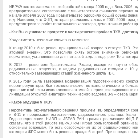
ИБРАЭ плотно занимался этой работой с конца 2005 года. Весь 2006 г
предварительное согласование с министерством финансов перечня о
начале апреля 2007 года Правительство одобрило общий объем финан
год. Напомню, что ФЦП, которая реализовывалась в 2001-2006 годы,
предусматривала работ капитального характера, демонтажных работ кру
- Как Вы оцениваете прогресс в части решения проблем ТКВ, достиг
Хочу отметить несколько ключевых моментов.
К концу 2010 г. был решен принципиальный вопрос о статусе ТКВ. Р
атомной энергии. Это позволило снять острое внимание регион
нормативов, установленных для питьевой воды, в воде реки Теча, кото
В 2012 г. решением Правительства России, исходя из научно обо
радиоактивные вещества, к жидким радиоактивным отходам с 10 
относительно завершающих стадий жизненного цикла ТВК.
К 2015 году была завершена модернизация гидротехнических соору
пороги-регуляторы. Все технологические, нетехнологические и боль
хранение в объекты использования атомной энергии, изолированные о
ликвидации открытой акватории технического водоема В-9 – озера Кара
- Какое будущее у ТКВ?
Перспективы окончательного решения проблем ТКВ определяются сро
и В-11 и процессами естественного радиоактивного распада. Был
Гидроспецгеологии, НИЭП и ИБРАЭ РАН в рамках реализации ФЦП ЯР
сказать, что в этой работе ИБРАЭ РАН играл роль головной организа
основным водоемам, то есть освобождения их от радиационного кон
категории ЖРО может быть решена гораздо быстрей. При определенных 