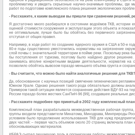
ядерной и радиационной безопасности на реке Клинч-ривер в США и на
проблематику и увидеть серьезные научно-значимые проблемы, где м
работ по подготовке комплексного плана решения экологических пробл
- Расскажите, к каким выводам вы пришли при сравнении решений, 
Я достаточно много разбирался в состоянии водоёмов ТКВ, истории 
оценкой стоимости сооружения и эксплуатации этого объекта и показ
не оптимальным, лучше было бы обойтись без первичного загрязнени
отступая от общих правил.
Например, в ходе работ по созданию ядерного оружия в США в 50-е год
80-е годы существенно ужесточились нормативы на загрязнение окру
слой почвы с значительной территории в пойме реки. Поскольку река б
бы поступления от туризма, поэтому было найдено другое решение. 
занимаясь вполне конкретными видами деятельности, норматив на 
позволило обойтись вывозом гораздо меньшего объёма грунта и сохран
- Вы считаете, что можно было найти аналогичные решения для ТКВ
Да, обоснованное с научных позиций смягчение гигиенических регламе
Южном Урале. Однако решения такого рода обязательно должны анализ
Примером такой ситуации является сохранение действия ВДУ-93 на те
России гораздо более жестких СанПиН-96 [99], создавшее реальные ди
- Расскажите подробнее про принятый в 2002 году комплексный пла
Комплексный план разрабатывала межведомственная рабочая группа, 
группы входили представители Минатома, Минздрава, Минприроды Росс
условием было продолжение использования ТКВ для нужд предприятия
двух частей: – первая часть объемом около 20 страниц включала план и
обосновывающих материалов.
ИБРАЭ сыграл решающую роль в организации работы межведомственно