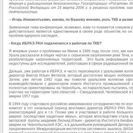
ядерная и радиационная безопасность» Госкорпорации «Росатом» И
Российской Федерации от 16 марта 2006 г. о решении проблем, нак
деятельностью.
– Игорь Иннокентьевич, какова, по Вашему мнению, роль ТКВ в разви
Заявленная тема конференции, возможно, кому-то покажется слишком узк
действительно является единственным в своем роде объектом, но он
проблем ядерного наследия.
- Когда ИБРАЭ РАН подключился к работам по ТКВ?
Я впервые узнал о проблемах на Маяке в 1986 году, после того, как 
Урала рассказали в общих чертах о серьезном загрязнении реки Теча,
реабилитации загрязнённых территорий. Это была информация са
недоступны для исследователей, работавших в сфере радиационной бе
Дальше, уже работая в ИБРАЭ, я часто пересекался с уральскими колл
директор Виктор Ильич Фетисов, который достаточно мощно лоббиро
Затем, уже летом 1992 года мы помогли уральским коллегам сф
взаимодействовали с директором нового Института промышленной 
полностью ориентированы на Чернобыль, но параллельно пытались глу
участках на территории трёх областей – Свердловской, Челябинской и К
аварии 1957 года.
В 1994 году стартовало российско-американское сотрудничество по и
комитет в тот начальный период возглавил директор ИБРАЭ РАН Леон
реконструкцией доз и т.п. Позже уже я участвовал в работе большо
аварии: последствия защитные меры», которая впоследствии стала к
авторской группы академик Леонид Ильин - директор Института биофизи
аварии на Чернобыльской АЭС, а в дальнейшем руководивший Департа
предложенного Международным институтом системного анализа (IIASA,