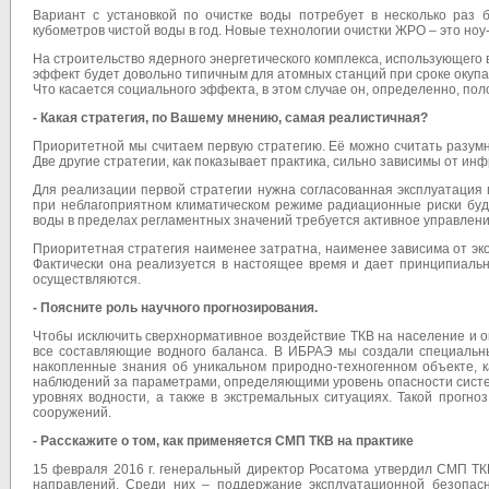
Вариант с установкой по очистке воды потребует в несколько раз
кубометров чистой воды в год. Новые технологии очистки ЖРО – это ноу
На строительство ядерного энергетического комплекса, использующего
эффект будет довольно типичным для атомных станций при сроке окупа
Что касается социального эффекта, в этом случае он, определенно, по
- Какая стратегия, по Вашему мнению, самая реалистичная?
Приоритетной мы считаем первую стратегию. Её можно считать разумн
Две другие стратегии, как показывает практика, сильно зависимы от ин
Для реализации первой стратегии нужна согласованная эксплуатация г
при неблагоприятном климатическом режиме радиационные риски буду
воды в пределах регламентных значений требуется активное управлени
Приоритетная стратегия наименее затратна, наименее зависима от эк
Фактически она реализуется в настоящее время и дает принципиальн
осуществляются.
- Поясните роль научного прогнозирования.
Чтобы исключить сверхнормативное воздействие ТКВ на население и 
все составляющие водного баланса. В ИБРАЭ мы создали специальны
накопленные знания об уникальном природно-техногенном объекте, к
наблюдений за параметрами, определяющими уровень опасности систем
уровнях водности, а также в экстремальных ситуациях. Такой прогн
сооружений.
- Расскажите о том, как применяется СМП ТКВ на практике
15 февраля 2016 г. генеральный директор Росатома утвердил СМП Т
направлений. Среди них – поддержание эксплуатационной безопасн