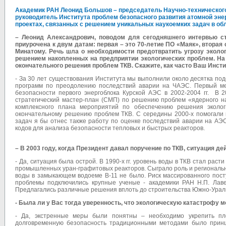
Академик РАН Леонид Большов – председатель Научно-технического
руководитель Института проблем безопасного развития атомной эне
проектах, связанных с решением уникальных наукоемких задач в об
– Леонид Александрович, поводом для сегодняшнего интервью с
приурочена к двум датам: первая – это 70-летие ПО «Маяк», вторая
Минатому. Речь шла о необходимости предотвратить угрозу эколо
решением накопленных на предприятии экологических проблем. Н
окончательного решения проблем ТКВ. Скажите, как часто Ваш Инсти
- За 30 лет существования Института мы выполнили около десятка по
программ по преодолению последствий аварии на ЧАЭС. Первый ме
безопасности первого энергоблока Курской АЭС в 2002-2004 гг. В 
стратегический мастер-план (СМП) по решению проблем «ядерного на
комплексного плана мероприятий по обеспечению решения эколог
окончательному решению проблем ТКВ. С середины 2000-х помогали 
задач я бы отнес также работу по оценке последствий аварии на АЭ
кодов для анализа безопасности тепловых и быстрых реакторов.
– В 2003 году, когда Президент давал поручение по ТКВ, ситуация д
- Да, ситуация была острой. В 1990-х гг. уровень воды в ТКВ стал ра
промышленных уран-графитовых реакторов. Сыграло роль и региональ
воды в замыкающем водоеме В-11 не было. Риск массированного посту
проблемы подключились крупные ученые - академики РАН Н.П. Лавер
Предлагались различные решения вплоть до строительства Южно-Урал
- Была ли у Вас тогда уверенность, что экологическую катастрофу 
- Да, экстренные меры были понятны – необходимо укрепить пло
долговременную безопасность традиционными методами было принц