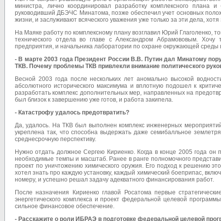
министра, лично координировал разработку комплексного плана и 
руководивший ДБЭЧС Минатома, позже обеспечил учет основных полож
жизни, и заслуживают всяческого уважения уже только за эти дела, хотя
На Маяке работу по комплексному плану возглавил Юрий Глаголенко, т
технического отдела во главе с Александром Абрамововым. Хочу т
предприятия, и начальника лаборатории по охране окружающей среды
- В марте 2003 года Президент России В.В. Путин дал Минатому по
ТКВ. Почему проблемы ТКВ привлекли внимание политического руко
Весной 2003 года после нескольких лет аномально высокой водности
абсолютного исторического максимума и вплотную подошел к критиче
разработать комплекс дополнительных мер, направленных на предотвр
был близок к завершению уже готов, и работа закипела.
- Катастрофу удалось предотвратить?
Да, удалось. На ТКВ был выполнен комплекс инженерных мероприятий
укреплена так, что способна выдержать даже семибалльное землетр
среднесрочную перспективу.
Нужно отдать должное Сергею Кириенко. Когда в конце 2005 года он
необходимые темпы и масштаб. Ранее в ранге полномочного представ
проект по уничтожению химического оружия. Его подход к решению э
хотел знать про каждую установку, каждый химический боеприпас, включ
номеру, и успешно решал задачу адекватного финансирования работ.
После назначения Кириенко главой Росатома первые стратегически
энергетического комплекса и проект федеральной целевой программ
сильное финансовое обеспечение.
- Расскажите о роли ИБРАЭ в подготовке федеральной целевой про