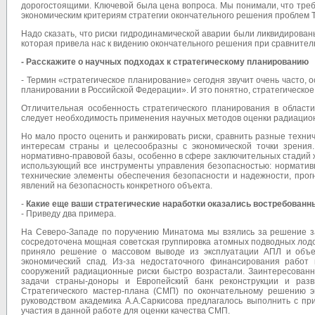
дорогостоящими. Ключевой была цена вопроса. Мы понимали, что треб
экономическим критериям стратегии окончательного решения проблем 
Надо сказать, что риски гидродинамической аварии были ликвидирован
которая привела нас к видению окончательного решения при сравнител
- Расскажите о научных подходах к стратегическому планированию
- Термин «стратегическое планирование» сегодня звучит очень часто, 
планировании в Российской Федерации». И это понятно, стратегическо
Отличительная особенность стратегического планирования в област
следует необходимость применения научных методов оценки радиацион
Но мало просто оценить и ранжировать риски, сравнить разные техни
интересам страны и целесообразны с экономической точки зрения.
нормативно-правовой базы, особенно в сфере заключительных стадий 
использующий все инструменты управления безопасностью: нормативн
технические элементы обеспечения безопасности и надежности, прог
явлений на безопасность конкретного объекта.
-
Какие еще ваши стратегические наработки оказались востребован
-
Приведу два примера.
На Северо-Западе по поручению Минатома мы взялись за решение з
сосредоточена мощная советская группировка атомных подводных лодо
приняло решение о массовом выводе из эксплуатации АПЛ и объе
экономический спад. Из-за недостаточного финансирования работ
сооружений радиационные риски быстро возрастали. Заинтересован
задачи страны-доноры и Европейский банк реконструкции и раз
Стратегического мастер-плана (СМП) по окончательному решению э
руководством академика А.А.Саркисова предлагалось выполнить с п
участия в данной работе для оценки качества СМП.