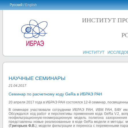
Русский /
English
ИНСТИТУТ ПР
Р
ИНСТИТУТ
ИССЛЕДО
НАУЧНЫЕ СЕМИНАРЫ
21.04.2017
Семинар по расчетному коду GeRa в ИБРАЭ РАН
20 апреля 2017 года в ИБРАЭ РАН состоялся 12-й семинар, посвященны
В семинаре участвовали сотрудники ИБРАЭ РАН, ИВМ РАН, БФУ им.
Обсуждался ход работ и перспективы применения кода GeRa V.2, во
геофильтрационную-геомиграционную модель полигона захоронени
представлены новые реализованные в коде GeRa модели и методы: м
(
Григорьев Ф.В.
); модели фильтрации и переноса с переменными пар