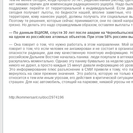
Тем не менее сегодня, когда прошло 30 лет, радиоактивный распад сд
нет никаких причин для компенсации радиационного ущерба. Надо был
поддержки: перейти от территориальной к индивидуальной. Если два
сегодня получает льготы, по бедности нашей, вполне заметные, что
территории, кому нанесен ущерб, должны получать эти социальные вып
Поэтому те решения, которые сейчас принимаются, они по своей напра
грязно. Но делать это надо справедливым образом, оставляя выплаты т
— По данным ВЦИОМ, спустя 30 лет после аварии на Чернобыльско
на одном из российских атомных объектов. При этом 58% россиян выс
— Она говорит о том, что нужно работать в этом направлении. Мой 
говорит о том, что если человек не ангажирован и не состоит в организ
опасности радиации, дав ему качественную понятную информацию. Н
российском Дальнем Востоке началась паника: люди покупали в аптека
раскупались моментально. Однако эту панику буквально за неделю удал
никого не дурил, а просто каждые 15 минут давали информацию об уро
Это информирование плюс разъяснение в СМИ привели к тому, что па
вернулось на свои прежние значения. Это работа, которую не только
относится к тем или иным угрозам, его действия в критической ситуаци
страшен. Для нас автомобиль, стоящий на парковке, никакой угрозы не п
http://kommersant.ru/doc/2974196