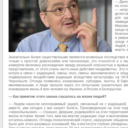
— Данны
на осн
— непр
делятс
для зд
ликвид
Мировая
среди п
болезни
и умира
среди 
людей, 
жертв, 
Значительно более существенными являются косвенные последствия яд
только о простой домохозяйке или пенсионере, это относится и к л
измеряли величину расхождения между реальной опасностью и вымыш
представлении, от этого очень часто наши действия неадекватны. Это п
испуга в связи с радиацией, смены эпох, смены экономического и об
подвергшихся воздействию радиации вследствие катастрофы на Ч
Чернобыля. Отсюда появились зонирование, субсидии, льготы. В Ев
минимальными, и люди прошли через это испытание значительно мяг
исковеркали жизнь 8 млн человек на Украине, в России и Белоруссии.
— Как принятие этого закона сказалось на жизни людей?
— Людям нанесли непоправимый ущерб, связанный не с радиацией, а
умрете, уже сегодня у вас начнет болеть. Произведенную на этих тер
«чернобыльская» — страшно. Девушке, родившейся на этих территориях,
жизни истории. Кроме того, вам как жертве радиации, еще и выплачиваю
осталось немного. Отсюда психологический стресс, нарушение обыденной
было для этого разумных оснований. Мы в институте глубоко убеждены