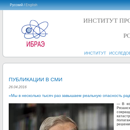
Русский /
English
ИНСТИТУТ ПР
Р
ИНСТИТУТ
ИССЛЕДО
ПУБЛИКАЦИИ В СМИ
26.04.2016
«Мы в несколько тысяч раз завышаем реальную опасность ра
— В ко
Рязанс
сокращ
катаст
полага
решени