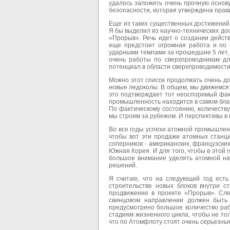
удалось заложить очень прочную основ
безопасности, которая утверждена прав
Еще из таких существенных достижений 
Я бы выделил из научно-технических до
«Прорыв». Речь идет о создании дейст
еще предстоит огромная работа и по с
ударными темпами за прошедшие 5 лет, 
очень работы по сверхпроводникам дл
потенциал в области сверхпроводимости
Можно этот список продолжать очень д
новые ледоколы. В общем, мы движемся 
это подтверждает тот неоспоримый фак
промышленность находится в самом бла
По фактическому состоянию, количеству
мы строим за рубежом. И перспективы в
Во все годы успехи атомной промышленн
чтобы вот эти продажи атомных станци
соперников - американских, французски
Южная Корея. И для того, чтобы в этой г
большое внимание уделять атомной нау
решений.
Я считаю, что на следующий год есть
строительстве новых блоков внутри с
продвижение в проекте «Прорыв». Сле
свинцовом направлении должен быть
предусмотрено большое количество рабо
стадиям жизненного цикла, чтобы не тол
что по Атомфлоту стоят очень серьезны