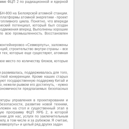
рамме ФЦП 2 по радиационной и ядерной
 БН-800 на Белоярской атомной станции.
 платформы атомной энергетики - проект
опливного цикла. Понятно, что впереди
ический потенциал, который был создан
 продвижения вперед. Выполнены хорошие
уло всю промышленность. Восстановлен
-контейнеровоз «Севморпуть», заложены
ций, строительство внутри страны – все
 тех, которые еще существуют, атомная
ое место по количеству блоков, которые
 развивалась, поддерживалась для того,
сткой конкуренции. Кроме наших старых
зуют государственную поддержку Китай и
о, нежели рывком его достигнуть, - нужно
экономичности предлагаемых безопасных
уктуры управления в проектировании и
езопасности, развитие новой техники,
оложен на стол и существенный этап в
вую программу ФЦП ЯРБ 2, в которой
ынки для нас, услуги по заключительным
лу, в том числе и за рубежом. Я считаю,
евморпуть» и целый ряд других задач