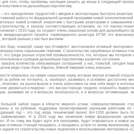
у для того, чтобы проблемы наследия решить до конца в следующей прог
ительством и на дальнейшую перспективу.
– это преодоление трудностей с вводом в эксплуатацию быстрого реактора
стижений работу по федеральной целевой программе новой технологической
вительно новой атомной энергетики с быстрыми реакторами и замыканием т
троительству, и запуску соответствующих установок, но тот научно-техн
начиная с 2010 года, он создает очень серьезную основу для дальнейшего
я международного проекта термоядерного реактора ИТЭР, что всколыхн
, который раньше у нас был высоким.
олго. Еще, пожалуй, скажу про Атомфлот: восстановлен атомный лихтеровоз
вперед очень серьезными темпами. Строительство зарубежных атомных стан
т, что среди разных отраслей промышленности, тех, которые мы потеряли и
гополучном и сулящем дальнейшие перспективы развития состоянии.
 заказов, количеству обязывающих соглашений, у нас, пожалуй, сегодня перв
 целом ряде стран Азии, Европы, Южной Америки очень хорошие.
ости опирались на самую серьезную науку, которая внутри атомной отрасли
й за рубеж не потерять, а, наоборот, развивать в условиях достаточно же
х, японских, на рынок вышли и очень агрессивно на нем себя ведут и исполь
онке держаться в лидерах – это как раз гораздо труднее, сохранять лидерств
ке, развивая ее и в вопросах безопасности, и в вопросах оптимизации, 
 большой набор задач в области мирного атома: совершенствование стр
траны и за рубежом; поддержка проектирования научными работами по б
дующий год – это год, когда технический проект БН-1200 должен быть п
 зафиксирован. И в 2016 году мы начинаем новую федеральную целе
т. И по тому, как будет идти эта программа, будут открываться и новые р
ько атомные станции продавать, а продавать услуги по всему жизненному цик
е задачи по строительству новых ледоколов и использованию лихтеровоза «С