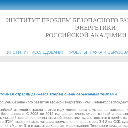
ИНСТИТУТ ПРОБЛЕМ БЕЗОПАСНОГО Р
ЭНЕРГЕТИКИ
РОССИЙСКОЙ АКАДЕМИИ
ИНСТИТУТ
ИССЛЕДОВАНИЯ
ПРОЕКТЫ
НАУКА И ОБРАЗОВ
атомная отрасль движется вперед очень серьезными темпами
проблем безопасного развития атомной энергетики (РАН), член-корреспондент
сийской атомной отрасли в этом году можно назвать успешное заверше
безопасности. С 2008 по 2015 год сделан очень существенный и реаль
х стадий жизненного цикла атомной энергетики, куда относятся и проблем
те (ГХК), вывод из эксплуатации промышленного реактора ЭИ-2 на СХК, сущ
нии «Маяк». Это и закрытие Карачая, и приведение Теченского каскада водо