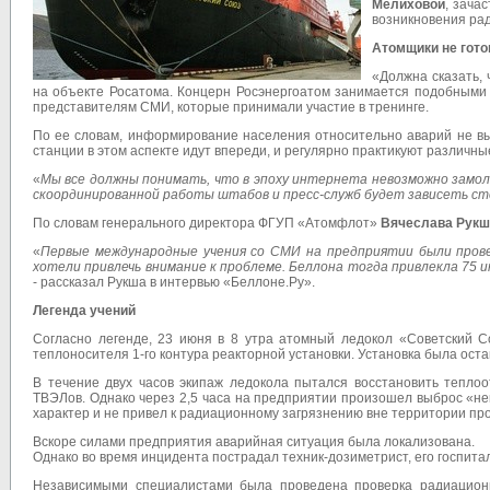
Мелиховой
, зача
возникновения ра
Атомщики не гот
«Должна сказать, 
на объекте Росатома. Концерн Росэнергоатом занимается подобными т
представителям СМИ, которые принимали участие в тренинге.
По ее словам, информирование населения относительно аварий не выз
станции в этом аспекте идут впереди, и регулярно практикуют различны
«
Мы все должны понимать, что в эпоху интернета невозможно замо
скоординированной работы штабов и пресс-служб будет зависеть ст
По словам генерального директора ФГУП «Атомфлот»
Вячеслава Рукш
«
Первые международные учения со СМИ на предприятии были прове
хотели привлечь внимание к проблеме. Беллона тогда привлекла 75
- рассказал Рукша в интервью «Беллоне.Ру».
Легенда учений
Согласно легенде, 23 июня в 8 утра атомный ледокол «Советский С
теплоносителя 1-го контура реакторной установки. Установка была ос
В течение двух часов экипаж ледокола пытался восстановить тепло
ТВЭЛов. Однако через 2,5 часа на предприятии произошел выброс «не
характер и не привел к радиационному загрязнению вне территории п
Вскоре силами предприятия аварийная ситуация была локализована.
Однако во время инцидента пострадал техник-дозиметрист, его госпит
Независимыми специалистами была проведена проверка радиацион