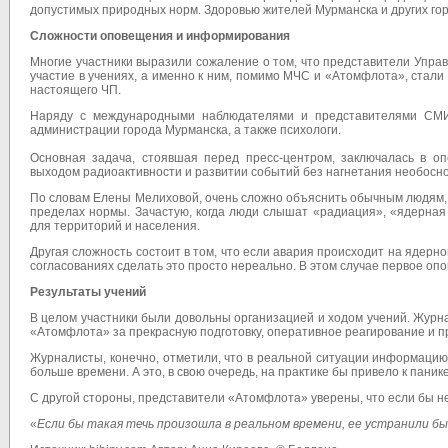
допустимых природных норм. Здоровью жителей Мурманска и других гор
Сложности оповещения и информирования
Многие участники выразили сожаление о том, что представители Упр
участие в учениях, а именно к ним, помимо МЧС и «Атомфлота», стал
настоящего ЧП.
Наряду с международными наблюдателями и представителями СМИ
администрации города Мурманска, а также психологи.
Основная задача, стоявшая перед пресс-центром, заключалась в 
выходом радиоактивности и развитии событий без нагнетания необосн
По словам Елены Мелиховой, очень сложно объяснить обычным людям, 
пределах нормы. Зачастую, когда люди слышат «радиация», «ядерная 
для территорий и населения.
Другая сложность состоит в том, что если авария происходит на ядерн
согласованиях сделать это просто нереально. В этом случае первое о
Результаты учений
В целом участники были довольны организацией и ходом учений. Жур
«Атомфлота» за прекрасную подготовку, оперативное реагирование и 
Журналисты, конечно, отметили, что в реальной ситуации информацию
больше времени. А это, в свою очередь, на практике бы привело к паник
С другой стороны, представители «Атомфлота» уверены, что если бы не
«
Если бы такая течь произошла в реальном времени, ее устранили б