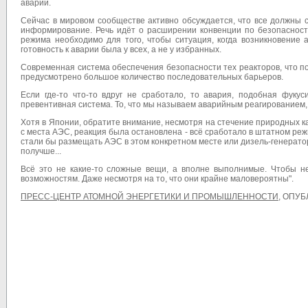
аварии.
Сейчас в мировом сообществе активно обсуждается, что все должны 
информирование. Речь идёт о расширении конвенции по безопасности
режима необходимо для того, чтобы ситуация, когда возникновение 
готовность к аварии была у всех, а не у избранных.
Современная система обеспечения безопасности тех реакторов, что по
предусмотрено большое количество последовательных барьеров.
Если где-то что-то вдруг не сработало, то авария, подобная фукус
превентивная система. То, что мы называем аварийным реагированием,
Хотя в Японии, обратите внимание, несмотря на стечение природных к
с места АЭС, реакция была остановлена - всё сработало в штатном ре
стали бы размещать АЭС в этом конкретном месте или дизель-генерат
получше...
Всё это не какие-то сложные вещи, а вполне выполнимые. Чтобы не
возможностям. Даже несмотря на то, что они крайне маловероятны".
ПРЕСС-ЦЕНТР АТОМНОЙ ЭНЕРГЕТИКИ И ПРОМЫШЛЕННОСТИ
, ОПУБ