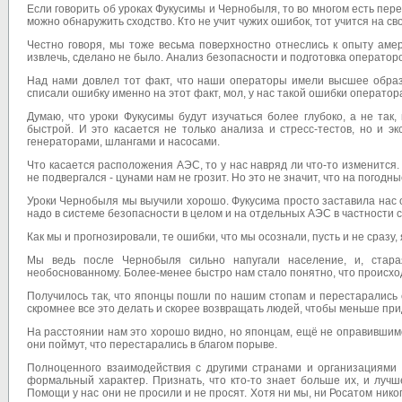
Если говорить об уроках Фукусимы и Чернобыля, то во многом есть пер
можно обнаружить сходство. Кто не учит чужих ошибок, тот учится на св
Честно говоря, мы тоже весьма поверхностно отнеслись к опыту амер
извлечь, сделано не было. Анализ безопасности и подготовка операторо
Над нами довлел тот факт, что наши операторы имели высшее образ
списали ошибку именно на этот факт, мол, у нас такой ошибки оператор
Думаю, что уроки Фукусимы будут изучаться более глубоко, а не так
быстрой. И это касается не только анализа и стресс-тестов, но и 
генераторами, шлангами и насосами.
Что касается расположения АЭС, то у нас навряд ли что-то изменится
не подвергался - цунами нам не грозит. Но это не значит, что на погод
Уроки Чернобыля мы выучили хорошо. Фукусима просто заставила нас о
надо в системе безопасности в целом и на отдельных АЭС в частности 
Как мы и прогнозировали, те ошибки, что мы осознали, пусть и не сразу
Мы ведь после Чернобыля сильно напугали население, и, стара
необоснованному. Более-менее быстро нам стало понятно, что происход
Получилось так, что японцы пошли по нашим стопам и перестарались
скромнее все это делать и скорее возвращать людей, чтобы меньше пр
На расстоянии нам это хорошо видно, но японцам, ещё не оправившимс
они поймут, что перестарались в благом порыве.
Полноценного взаимодействия с другими странами и организациями у
формальный характер. Признать, что кто-то знает больше их, и луч
Помощи у нас они не просили и не просят. Хотя ни мы, ни Росатом ник