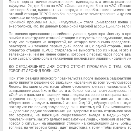
После первых толчков землетрясения одиннадцать атомных реакторов
«Фукусима-2», три блока на АЭС «Онагава» и один блок на АЭС «Токаи
эти энергоблоки, однако от них пострадали не работавшие в момент з
атомной станции TEPCO погибли в результате землетрясения и цунами
болезнью не зафиксировано.
Причиной проблем на АЭС «Фукусима-1» стала 15-метровая волна цу
энергоблоков, что, по данным Всемирной ядерной ассоциации, привело 
По мнению признанного российского ученого, директора Института п
ошибки в конструкции атомной станции и отсутствие продуманного, по
тому, что ситуация из непростой, но которую можно было преодолет
реакторов. «В течение первых дней после ЧП, с одной стороны, наб
оператор станции TEPCO старалась не выносить сор из избы. И это 
телевидение. Тем не менее советы, которые с первых часов после ава
тоже сыграло свою роль в утяжелении последствий аварии», - заявил у
ДО СЕГОДНЯШНЕГО ДНЯ ОСТРО СТРОИТ ПРОБЛЕМА С ТЕМ, КУДА
ГОВОРИТ ЛЕОНИД БОЛЬШОВ
При этом реакция японского правительства после выброса радиоактивн
Было принято решение об эвакуации населения из всей 30-километров
Леонид Большов столь масштабное отселение считает напрасным. Ст
возвращении домой хотя бы части из более чем ста тысяч эвакуирован
«Сейчас в дальние от станции места людям разрешено возвращаться. Н
ситуацию назад очень трудно. На это требуются десятилетия — это мы 
«Вероятность получить опасный изотоп йод-131, образующийся в ходе
потому что его период полураспада лишь восемь дней. Принимавшиеся 
— довольно редкое заболевание. Да, здоровье и жизнь отдельного чело
это эффекты, не вносящие существенного вклада в медицинскую 
преувеличивать, как это делают неграмотные люди», - пояснил известн
Говоря о ситуации на аварийной станции на сегодняшний день, Боль
топлива на четвертом блоке, идет подготовка к тому, чтобы извлечь 