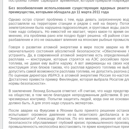
построены тонкие "саркофаги" временные, которые прикрыли поврежде
Без возобновления использования существующих ядерных реакто
преимущества, которыми обладала до 11 марта 2011 года
Однако остро строит проблема с тем, куда девать загрязненную вод
расставляли на территории станции и рядом с ней на берегу. Пот
землетрясении была нарушена гидроизоляция, и грунтовые воды, расп
тоже надо собирать. Но емкостей не хватает, через какое-то время о
мнению, эта проблема рано или поздно будет решена: «В районе стан
разбавление и это не оказывает влияния на японские рыбные промысл
Говоря о развитии атомной энергетики в мире после аварии на Ф
окончательного состояния абсолютной безопасности: «Обеспечение 
устранять. Да, в современной атомной энергетике есть определенны
расплава — конструкции, которые строятся на АЭС российских прое
топлива, не давая ему выйти наружу. А вот американцы на своих но
конструкция этих блоков такова, что расплав ядерного топлива не вы
допустить самой возможности расплава топлива, не допустить разгона 
По оценкам директора ИБРАЭ, в атомной энергетике Россия по-настоя
Достаточно привести пример Финляндии, которая выбрала Росатом для
нормы безопасности».
В заключение Леонид Большов отметил: «Я считаю, что надо предотв
на общество, в том числе благодаря непродуманным действиям. В рез
чрезмерных контрмер. Попытки защитить людей, когда они не основан
должно быть. А для этого надо слушать экспертов».
После аварии на Фукусиме в Японии было принято решение останов
испытывает огромное давление из-за гигантского дисбаланса в э
"Энергокапитал" Александр Игнатюк. По его мнению, решение об ост
безопасности обуславливает глубокий кризис промышленного произво
промышленность неспособна восстановить те яркие конкурентные преим