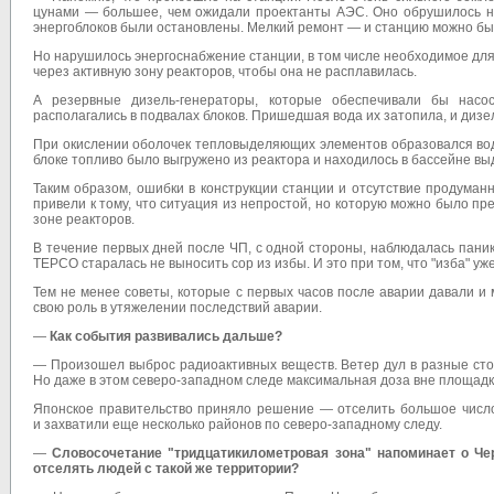
цунами — большее, чем ожидали проектанты АЭС. Оно обрушилось на 
энергоблоков были остановлены. Мелкий ремонт — и станцию можно был
Но нарушилось энергоснабжение станции, в том числе необходимое дл
через активную зону реакторов, чтобы она не расплавилась.
А резервные дизель-генераторы, которые обеспечивали бы насос
располагались в подвалах блоков. Пришедшая вода их затопила, и дизе
При окислении оболочек тепловыделяющих элементов образовался водор
блоке топливо было выгружено из реактора и находилось в бассейне вы
Таким образом, ошибки в конструкции станции и отсутствие продума
привели к тому, что ситуация из непростой, но которую можно было п
зоне реакторов.
В течение первых дней после ЧП, с одной стороны, наблюдалась паник
TEPCO старалась не выносить сор из избы. И это при том, что "изба" 
Тем не менее советы, которые с первых часов после аварии давали и 
свою роль в утяжелении последствий аварии.
—
Как события развивались дальше?
— Произошел выброс радиоактивных веществ. Ветер дул в разные ст
Но даже в этом северо-западном следе максимальная доза вне площадк
Японское правительство приняло решение — отселить большое число
и захватили еще несколько районов по северо-западному следу.
—
Словосочетание "тридцатикилометровая зона" напоминает о Ч
отселять людей с такой же территории?