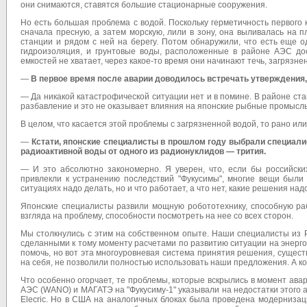
они снимаются, ставятся большие стационарные сооружения.
Но есть большая проблема с водой. Поскольку герметичность первого 
сначала пресную, а затем морскую, лили в зону, она выливалась на 
станции и рядом с ней на берегу. Потом обнаружили, что есть еще
гидроизоляция, и грунтовые воды, расположенные в районе АЭС дос
емкостей не хватает, через какое-то время они начинают течь, загрязне
—
В первое время после аварии доводилось встречать утверждения, 
— Да никакой катастрофической ситуации нет и в помине. В районе ст
разбавление и это не оказывает влияния на японские рыбные промысл
В целом, что касается этой проблемы с загрязненной водой, то рано ил
—
Кстати, японские специалисты в прошлом году выбрали специали
радиоактивной воды от одного из радионуклидов — трития.
— И это абсолютно закономерно. Я уверен, что, если бы российски
привлекли к устранению последствий "Фукусимы", многие вещи были 
ситуациях надо делать, но и что работает, а что нет, какие решения над
Японские специалисты развили мощную робототехнику, способную раб
взгляда на проблему, способности посмотреть на нее со всех сторон.
Мы столкнулись с этим на собственном опыте. Наши специалисты из 
сделанными к тому моменту расчетами по развитию ситуации на энерго
помочь, но вот эта многоуровневая система принятия решения, сущест
на себя, не позволили полностью использовать наши предложения. А ко
Что особенно огорчает, те проблемы, которые вскрылись в момент ав
АЭС (WANO) и МАГАТЭ на "Фукусиму-1" указывали на недостатки этого 
Elecric. Но в США на аналогичных блоках была проведена модерниза