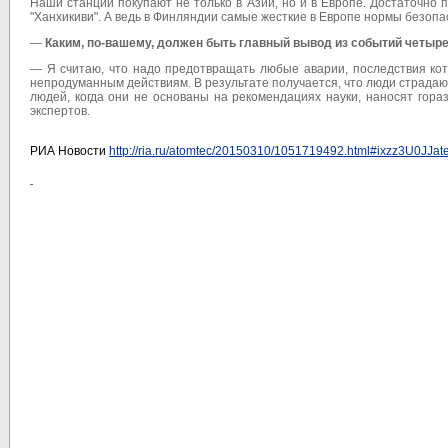
Наши станции покупают не только в Азии, но и в Европе. Достаточно
"Ханхикиви". А ведь в Финляндии самые жесткие в Европе нормы безопа
—
Каким, по-вашему, должен быть главный вывод из событий четыр
— Я считаю, что надо предотвращать любые аварии, последствия кот
непродуманным действиям. В результате получается, что люди страдают
людей, когда они не основаны на рекомендациях науки, наносят гора
экспертов.
РИА Новости
http://ria.ru/atomtec/20150310/1051719492.html#ixzz3U0JJat