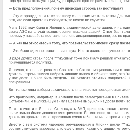
года до конца эксплуатации, будет продлен срок ее работы или нет, неи
—
Есть предположения, почему японская сторона так поступала?
— Эту сторону дела я тоже соотнесу с японским менталитетом. Для ж
в то, что если просто их соблюдать, то ничего не случится.
Мы в 1992 году были в Японии с академической делегацией, и на од
своих АЭС на случай возникновения тяжелых аварий. Ответ был тако
поэтому у нас работа поставлена очень дисциплинированно, все по пра
—
А как вы относитесь к тому, что правительство Японии сразу посл
— Это было сделано в состоянии испуга. Но это далеко не лучшее сос
В ряде других стран после "Фукусимы" тоже поначалу решили отказаться
примешивается политика.
Я помню, как после развала Советского Союза эмоциональным отнош
деятели, стремившиеся набрать лишние голоса и объявлявшие, что "мы
у нас должны были быть введены 100 гигаватт атомных мощностей. 
прекращены.
Вот только когда выборы заканчиваются, начинается повседневная эконо
Что произошло, например, в Армении после землетрясения в Спитаке 
Остановили. И в ближайшую зиму в Ереване вырубили на дрова почти в
То же самое и в Японии. Стал падать ВНП, пришлось ввозить сжижен
значительно более дешевое электричество. Естественно, это очень с
давить на правительство, произошла смена кабинета министров и вот 
Вместе с тем система ядерного регулирования в Японии после "Фуку
соответствующие мировым, а то еще строже. Каждую станцию, которую