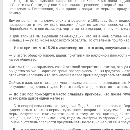
— Нет, это было сделано напрасно. После Чернобыля наши ведущи
в Советском Союзе, и у нас было принято решение в первый год на т
не отселять. Естественно, были приняты защитные меры по продукт
режиму.
Другое дело, что на сломе эпох эти решения в 1991 году были подв
построенные в чистом поле поселки. Люди не хотели переезжать.
Чернобыля, хотя они оказались жертвами не радиации, а популистских 
И для японцев мы выдавали рекомендации, что ни в коем случае не 
и меньше — уж точно не надо никого отселять. Но отселение пошло несм
—
И это при том, что 15-20 миллизивертов — это доза, получаемая 
— В итоге, образно говоря, шарик покатился по наклонной плоскости 
на все общество.
Жители Японии гордились своей атомной энергетикой, считая, что уж г
общество за очень короткое время развернулось на 180 градусов, и ат
отпечаток наложило и то, что Япония в свое время подверглась атомно
Сейчас в дальние от станции места людям разрешено возвращаться. Но
ситуацию назад очень трудно. На это требуются десятилетия — это мы 
—
До сих пор приходится часто слышать прогнозы, что после "Фу
всего рака щитовидной железы.
— Это непрофессиональные суждения. Подобного не произошло. Вероя
существовала только в первые сутки после аварии на "Фукусиме" — 
меры, безусловно, снизили этот риск. К тому же рак щитовидной ж
бесценны, но надо понимать, что, когда мы смотрим на здоровье нации
Конечно, степень опасности преуменьшать нельзя, но нельзя ее и преу
—
В чем заключаются основные проблемы, стоящие сейчас перед яп