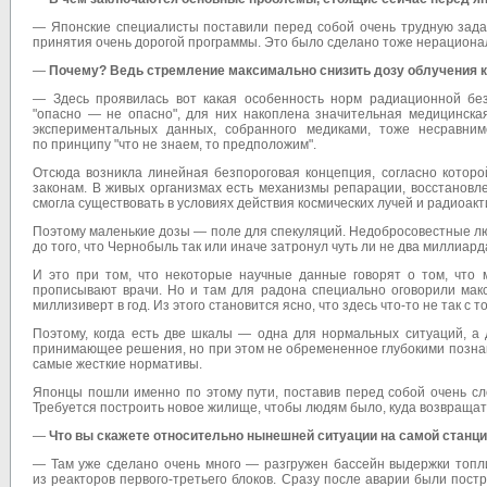
— Японские специалисты поставили перед собой очень трудную задач
принятия очень дорогой программы. Это было сделано тоже нерациона
—
Почему? Ведь стремление максимально снизить дозу облучения 
— Здесь проявилась вот какая особенность норм радиационной без
"опасно — не опасно", для них накоплена значительная медицинска
экспериментальных данных, собранного медиками, тоже несравн
по принципу "что не знаем, то предположим".
Отсюда возникла линейная безпороговая концепция, согласно которо
законам. В живых организмах есть механизмы репарации, восстановл
смогла существовать в условиях действия космических лучей и радиоакт
Поэтому маленькие дозы — поле для спекуляций. Недобросовестные лю
до того, что Чернобыль так или иначе затронул чуть ли не два миллиард
И это при том, что некоторые научные данные говорят о том, что
прописывают врачи. Но и там для радона специально оговорили макс
миллизиверт в год. Из этого становится ясно, что здесь что-то не так с
Поэтому, когда есть две шкалы — одна для нормальных ситуаций, а 
принимающее решения, но при этом не обремененное глубокими познан
самые жесткие нормативы.
Японцы пошли именно по этому пути, поставив перед собой очень сло
Требуется построить новое жилище, чтобы людям было, куда возвращат
—
Что вы скажете относительно нынешней ситуации на самой станц
— Там уже сделано очень много — разгружен бассейн выдержки топли
из реакторов первого-третьего блоков. Сразу после аварии были пос