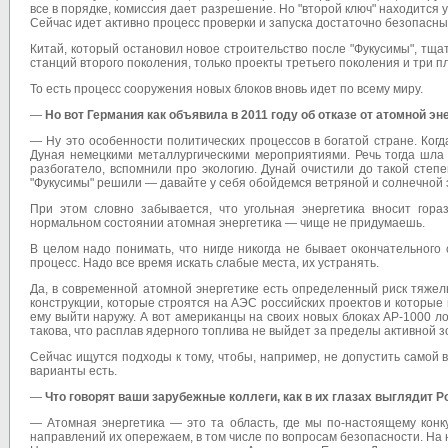
все в порядке, комиссия дает разрешение. Но "второй ключ" находится у
Сейчас идет активно процесс проверки и запуска достаточно безопасны
Китай, который остановил новое строительство после "Фукусимы", тща
станций второго поколения, только проекты третьего поколения и три
То есть процесс сооружения новых блоков вновь идет по всему миру.
—
Но вот Германия как объявила в 2011 году об отказе от атомной эн
— Ну это особенности политических процессов в богатой стране. Ког
Дуная немецкими металлургическими мероприятиями. Речь тогда шла о
разбогатело, вспомнили про экологию. Дунай очистили до такой степен
"Фукусимы" решили — давайте у себя обойдемся ветряной и солнечной э
При этом словно забывается, что угольная энергетика вносит гор
нормальном состоянии атомная энергетика — чище не придумаешь.
В целом надо понимать, что нигде никогда не бывает окончательног
процесс. Надо все время искать слабые места, их устранять.
Да, в современной атомной энергетике есть определенный риск тяже
конструкции, которые строятся на АЭС российских проектов и которые
ему выйти наружу. А вот американцы на своих новых блоках АР-1000 ло
такова, что расплав ядерного топлива не выйдет за пределы активной з
Сейчас ищутся подходы к тому, чтобы, например, не допустить самой 
варианты есть.
—
Что говорят ваши зарубежные коллеги, как в их глазах выглядит Р
— Атомная энергетика — это та область, где мы по-настоящему конк
направлений их опережаем, в том числе по вопросам безопасности. На 