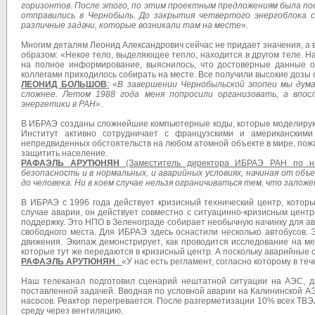
горизонтов. После этого, по этим проектным предложениям была по
отправились в Чернобыль. До закрытия четвертого энергоблока 
различные задачи, которые возникали там на месте
».
Многим деталям Леонид Александрович сейчас не придает значения, а 
образом: «Некое тело, выделяющее тепло, находится в другом теле. На
на полное информирование, выяснилось, что достоверные данные о
коллегами приходилось собирать на месте. Все получили высокие дозы 
ЛЕОНИД БОЛЬШОВ
:
«
В завершении Чернобыльской эпопеи мы дума
сложнее. Летом 1988 года меня попросили организовать, а впо
энергетики в РАН»
.
В ИБРАЭ созданы сложнейшие компьютерные коды, которые моделирую
Институт активно сотрудничает с французскими и американским
непредвиденных обстоятельств на любом атомной объекте в мире, пожа
защитить население.
РАФАЭЛЬ АРУТЮНЯН
(Заместитель директора ИБРАЭ РАН по нау
безопасность и в нормальных, и аварийных условиях, начиная от объ
до человека. Ни в коем случае нельзя ограничиваться тем, что зало
В ИБРАЭ с 1996 года действует кризисный технический центр, котор
случае аварии, он действует совместно с ситуацинно-кризисным цен
поддержку. Это НПО в Зеленограде собирает необычную начинку для а
свободного места. Для ИБРАЭ здесь оснастили несколько автобусов.
движения. Экипаж демонстрирует, как проводится исследование на м
которые тут же передаются в кризисный центр. А поскольку аварийные 
РАФАЭЛЬ АРУТЮНЯН
:
«У нас есть регламент, согласно которому в те
Наш телеканал подготовил сценарий нештатной ситуации на АЭС, да
поставленной задачей. Вводная по условной аварии на Калининской А
насосов. Реактор перегревается. После разгерметизации 10% всех ТВ
среду через вентиляцию.