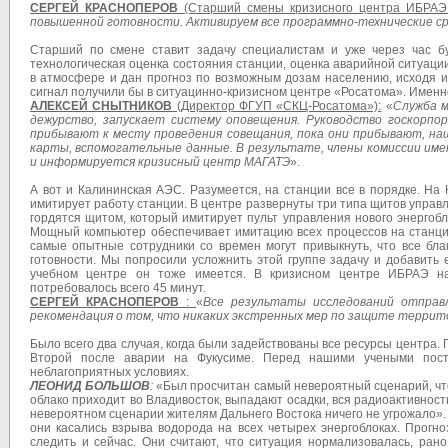
СЕРГЕЙ КРАСНОПЕРОВ
(Старший смены кризисного центра ИБРАЭ
повышенной готовности. Активируем все программно-технические сре
Старший по смене ставит задачу специалистам и уже через час б
технологическая оценка состояния станции, оценка аварийной ситуац
в атмосфере и дан прогноз по возможным дозам населению, исходя и
сигнал получили бы в ситуацинно-кризисном центре «Росатома». Именн
АЛЕКСЕЙ СНЫТНИКОВ
(Директор ФГУП «СКЦ-Росатома»):
«
Служба м
дежурство, запускает систему оповещения. Руководство госкорпо
прибывают к месту проведения совещания, пока они прибывают, на
карты, вспомогательные данные. В результате, члены комиссии им
и информируется кризисный центр МАГАТЭ
».
А вот и Калининская АЭС. Разумеется, на станции все в порядке. Н
имитирует работу станции. В центре развернуты три типа щитов управ
гордятся щитом, который имитирует пульт управления нового энергоб
Мощный компьютер обеспечивает имитацию всех процессов на станции
самые опытные сотрудники со времен могут привыкнуть, что все бла
готовности. Мы попросили усложнить этой группе задачу и добавить
учебном центре он тоже имеется. В кризисном центре ИБРАЭ на
потребовалось всего 45 минут.
СЕРГЕЙ КРАСНОПЕРОВ
:
«
Все результаты исследований отправ
рекомендация о том, что никаких экстренных мер по защите террит
Было всего два случая, когда были задействованы все ресурсы центра. 
Второй после аварии на Фукусиме. Перед нашими учеными поста
неблагоприятных условиях.
ЛЕОНИД БОЛЬШОВ
:
«Был просчитан самый невероятный сценарий, что 
облако приходит во Владивосток, выпадают осадки, вся радиоактивност
невероятном сценарии жителям Дальнего Востока ничего не угрожало».
они касались взрыва водорода на всех четырех энергоблоках. Прогн
следить и сейчас. Они считают, что ситуация нормализовалась, ран