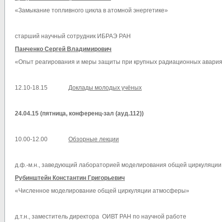
«Замыкание топливного цикла в атомной энергетике»
старший научный сотрудник ИБРАЭ РАН
Панченко Сергей Владимирович
«Опыт реагирования и меры защиты при крупных радиационных авари
12.10-18.15
Доклады молодых учёных
24.04.15 (пятница
, конференц-зал (ауд.112)
)
10.00-12.00
Обзорные лекции
д.ф.-м.н., заведующий лабораторией моделирования общей циркуляци
Рубинштейн Константин Григорьевич
«Численное моделирование общей циркуляции атмосферы»
д.т.н., заместитель директора ОИВТ РАН по научной работе