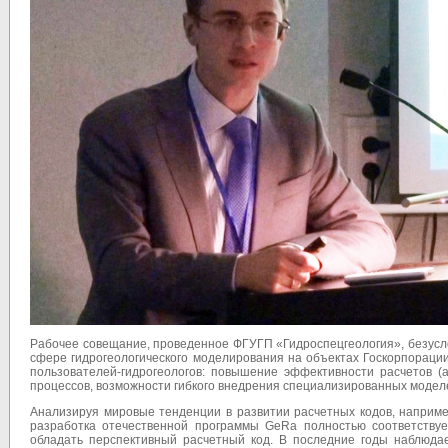
Рабочее совещание, проведенное ФГУГП «Гидроспецгеология», безусло
сфере гидрогеологического моделирования на объектах Госкорпораци
пользователей-гидрогеологов: повышение эффективности расчетов (
процессов, возможности гибкого внедрения специализированных моделе
Анализируя мировые тенденции в развитии расчетных кодов, наприм
разработка отечественной программы GeRa полностью соответству
обладать перспективный расчетный код. В последние годы наблюда