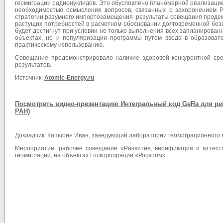
геомиграции радионуклидов. Это обусловлено планомерной реализаци
необходимостью осмысления вопросов, связанных с захоронением 
стратегии разумного импортозамещения результаты совещания продем
растущих потребностей в расчетном обосновании долговременной безо
будет достигнут при условии не только выполнения всех запланирова
объектах, но и популяризации программы путем ввода в образоват
практическому использованию.
Совещание продемонстрировало наличие здоровой конкурентной сре
результатов.
Источник:
Atomic-Energy.ru
Посмотреть видео-презентацию Интегральный код GeRa для р
РАН)
Докладчик: Капырин Иван, заведующий лаборатории геомиграционног
Мероприятие: рабочее совещание «Развитие, верификация и аттест
геомиграции, на объектах Госкорпорации «Росатом»