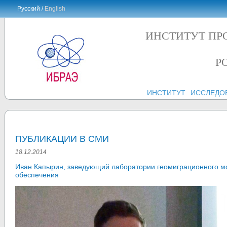
Русский /
English
ИНСТИТУТ ПР
Р
ИНСТИТУТ
ИССЛЕДО
ПУБЛИКАЦИИ В СМИ
18.12.2014
Иван Капырин, заведующий лаборатории геомиграционного м
обеспечения