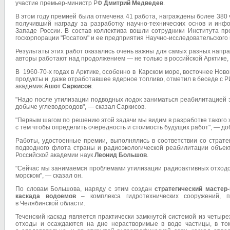
участие премьер-министр РФ
Дмитрий Медведев
.
В этом году премией была отмечена 41 работа, награждены более 380 
получивший награду за разработку научно-технических основ и инф
Западе России. В состав коллектива вошли сотрудники Института пр
госкорпорации "Росатом" и ее предприятия Научно-исследовательского
Результаты этих работ оказались очень важны для самых разных нап
авторы работают над продолжением — не только в российской Арктике, н
В 1960-70-х годах в Арктике, особенно в Карском море, восточнее Н
продукты и даже отработавшее ядерное топливо, отметил в беседе с Р
академик
Ашот Саркисов
.
"Надо после утилизации подводных лодок заниматься реабилитацией э
добыче углеводородов", — сказал Саркисов.
"Первым шагом по решению этой задачи мы видим в разработке такого 
с тем чтобы определить очередность и стоимость будущих работ", — до
Работы, удостоенные премии, выполнялись в соответствии со страте
подводного флота страны и радиоэкологической реабилитации объек
Российской академии наук
Леонид Большов
.
"Сейчас мы занимаемся проблемами утилизации радиоактивных отходов,
морском", — сказал он.
По словам Большова, наряду с этим создан
стратегический мастер
каскада водоемов
– комплекса гидротехнических сооружений, 
в Челябинской области.
Теченский каскад является практически замкнутой системой из четыр
отходы и осаждаются на дне нерастворимые в воде частицы, в том