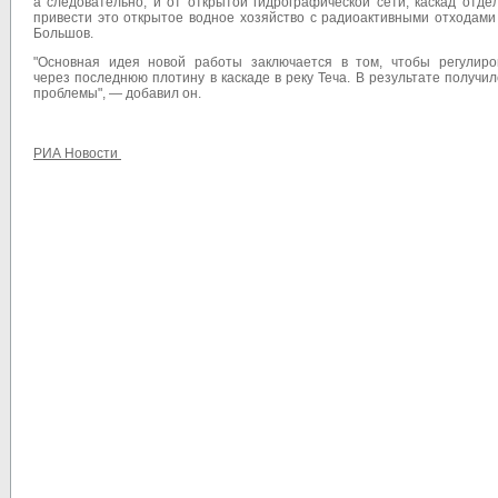
а следовательно, и от открытой гидрографической сети, каскад отд
привести это открытое водное хозяйство с радиоактивными отходами
Большов.
"Основная идея новой работы заключается в том, чтобы регулир
через последнюю плотину в каскаде в реку Теча. В результате получи
проблемы", — добавил он.
РИА Новости