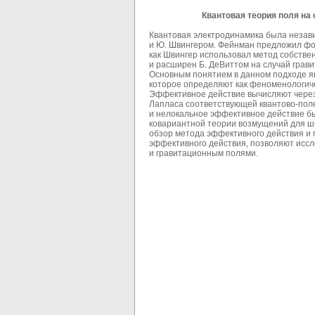
Квантовая теория поля на
Квантовая электродинамика была незави
и Ю. Швингером. Фейнман предложил фор
как Швингер использовал метод собстве
и расширен Б. ДеВиттом на случай грав
Основным понятием в данном подходе я
которое определяют как феноменологич
Эффективное действие вычисляют через
Лапласа соответствующей квантово-пол
и нелокальное эффективное действие бы
ковариантной теории возмущений для ши
обзор метода эффективного действия и 
эффективного действия, позволяют исс
и гравитационным полями.