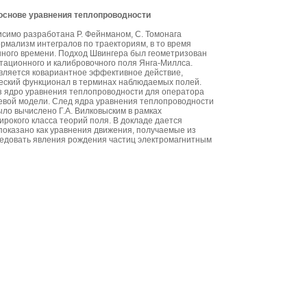
 основе уравнения теплопроводности
симо разработана Р. Фейнманом, С. Томонага
мализм интегралов по траекториям, в то время
нного времени. Подход Швингера был геометризован
итационного и калибровочного поля Янга-Миллса.
вляется ковариантное эффективное действие,
еский функционал в терминах наблюдаемых полей.
 ядро уравнения теплопроводности для оператора
евой модели. След ядра уравнения теплопроводности
ло вычислено Г.А. Вилковыским в рамках
рокого класса теорий поля. В докладе дается
показано как уравнения движения, получаемые из
ледовать явления рождения частиц электромагнитным