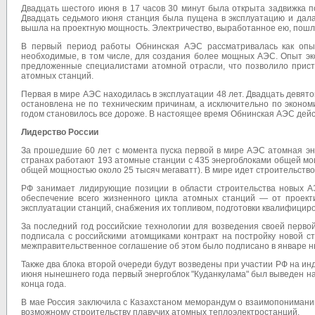
Двадцать шестого июня в 17 часов 30 минут была открыта задвижка п
Двадцать седьмого июня станция была пущена в эксплуатацию и дала
вышла на проектную мощность. Электричество, выработанное ею, пошл
В первый период работы Обнинская АЭС рассматривалась как опыт
необходимые, в том числе, для создания более мощных АЭС. Опыт эк
предложенные специалистами атомной отрасли, что позволило прис
атомных станций.
Первая в мире АЭС находилась в эксплуатации 48 лет. Двадцать девято
остановлена не по техническим причинам, а исключительно по эконо
годом становилось все дороже. В настоящее время Обнинская АЭС дейс
Лидерство России
За прошедшие 60 лет с момента пуска первой в мире АЭС атомная эн
странах работают 193 атомные станции с 435 энергоблоками общей мощ
общей мощностью около 25 тысяч мегаватт). В мире идет строительство
РФ занимает лидирующие позиции в области строительства новых А
обеспечение всего жизненного цикла атомных станций — от проект
эксплуатации станций, снабжения их топливом, подготовки квалифициро
За последний год российские технологии для возведения своей перв
подписала с российскими атомщиками контракт на постройку новой ст
межправительственное соглашение об этом было подписано в январе н
Также два блока второй очереди будут возведены при участии РФ на ин
июня нынешнего года первый энергоблок "Куданкулама" был выведен на
конца года.
В мае Россия заключила с Казахстаном меморандум о взаимопонимани
возможному строительству плавучих атомных теплоэлектростанций.