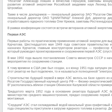
"Росатом" Александр Локшин и Вячеслав Першуков, замглавы конце
развития атомной энергетики Российской академии наук Леонид Бо
Штромбах.
Также в числе докладчиков — генеральный директор ЗАО "Русатом Ов
генеральный директор ОАО "ЦНИИТМАШ" Алексей Дуб, директор дире
отработавшего ядерного топлива Олег Крюков, замглавы Ростехнадзора
В рамках конференции состоятся встречи ветеранов атомной энергетики
Первая АЭС
Первые работы по практическому применению атомной энергии для выр
Курчатова. Шестнадцатого мая 1949 года советское правительство
назначен Курчатов, главным конструктором реактора — профессор 
который руководил проектированием и сооружением первой АЭС (спустя
В мае 1950 года вышло постановление Совета министров СССР о нача
мероприятии по сооружению станции.
К тому времени в США уже был создан, а к концу 1951 года запущен р
этот реактор не был подключен, то и называться полноценной "электрос
Строительство будущей первой в мире АЭС велось на базе одного из 
Росатом Государственный научный центр РФ — Физико-энергетический 
В" располагалась вблизи станции Обнинское Калужской области примерн
Тридцатого марта 1952 года в основание реактора будущей АЭС б
министерство среднего машиностроения, придал сооружению первой А
монтажные.
"Сердцем" АЭС стал охлаждаемый водой канальный уран-графитовый эн
года специалисты приступили к загрузке ядерного топлива в реактор. Д