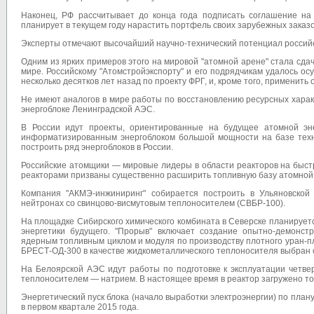
Наконец, РФ рассчитывает до конца года подписать соглашение на 
планирует в текущем году нарастить портфель своих зарубежных заказо
Эксперты отмечают высочайший научно-технический потенциал российс
Одним из ярких примеров этого на мировой "атомной арене" стала сдач
мире. Российскому "Атомстройэкспорту" и его подрядчикам удалось о
несколько десятков лет назад по проекту ФРГ, и, кроме того, применить
Не имеют аналогов в мире работы по восстановлению ресурсных хара
энергоблоке Ленинградской АЭС.
В России идут проекты, ориентированные на будущее атомной э
информатизированным энергоблоком большой мощности на базе техно
построить ряд энергоблоков в России.
Российские атомщики — мировые лидеры в области реакторов на быст
реакторами призваны существенно расширить топливную базу атомной 
Компания "АКМЭ-инжиниринг" собирается построить в Ульяновской
нейтронах со свинцово-висмутовым теплоносителем (СВБР-100).
На площадке Сибирского химического комбината в Северске планируетс
энергетики будущего. "Прорыв" включает создание опытно-демонст
ядерным топливным циклом и модуля по производству плотного уран-пл
БРЕСТ-ОД-300 в качестве жидкометаллического теплоносителя выбран 
На Белоярской АЭС идут работы по подготовке к эксплуатации четве
теплоносителем — натрием. В настоящее время в реактор загружено т
Энергетический пуск блока (начало выработки электроэнергии) по пла
в первом квартале 2015 года.