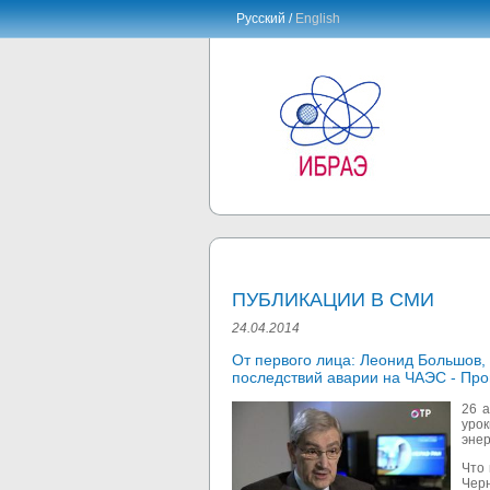
Русский /
English
ПУБЛИКАЦИИ В СМИ
24.04.2014
От первого лица: Леонид Большов,
последствий аварии на ЧАЭС - Пр
26 
уро
энер
Что 
Черн