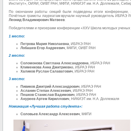
Институт», ОИЯИ, ОИВТ РАН, МФТИ, НИКИЭТ им. Н.А. Доллежаля, Сибирс
По окончании работы секций были подведены итоги конференции, 
Почётные грамоты лауреатам вручали научный руководитель ИБРАЭ 
Леонид Владимирович Матвеев
.
Победителями и призерами конференции «XXV Школа молодых ученых
1 место:
Петрова Мария Николаевна
, ИБРАЭ РАН
Лобашев Егор Андреевич
, МФТИ, ОИВТ РАН
2 место:
Соломонова Светлана Александровна
, ИБРАЭ РАН
Клименкова Анна Дмитриевн
а, ИБРАЭ РАН
Халиков Руслан Салаватович
, ИБРАЭ РАН
3 место:
Пивиков Дмитрий Александрович
, ИБРАЭ РАН
Асланин Степан Алексеевич
, ИБРАЭ РАН
Пешков Станислав Вадимович
, ИБРАЭ РАН
Ануреев Артем Кириллович
, НИКИЭТ им. Н.А. Доллежаля
Номинация «Лучшая работа студента»:
Соловьев Александр Алексеевич
, МФТИ