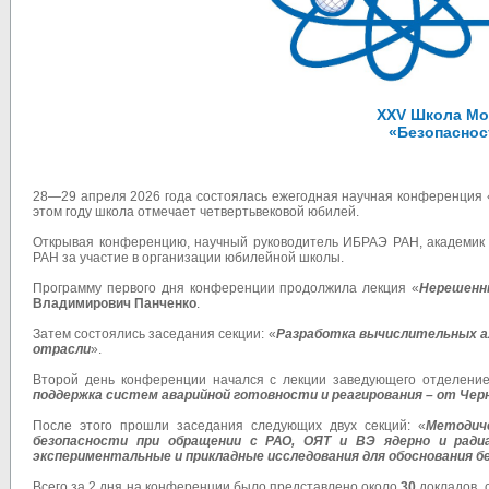
XXV Школа Мо
«Безопасност
28—29 апреля 2026 года состоялась ежегодная научная конференция 
этом году школа отмечает четвертьвековой юбилей.
Открывая конференцию, научный руководитель ИБРАЭ РАН, академи
РАН за участие в организации юбилейной школы.
Программу первого дня конференции продолжила лекция «
Нерешенн
Владимирович Панченко
.
Затем состоялись заседания секции: «
Разработка вычислительных ал
отрасли
».
Второй день конференции начался с лекции заведующего отделе
поддержка систем аварийной готовности и реагирования – от Чер
После этого прошли заседания следующих двух секций: «
Методиче
безопасности при обращении с РАО, ОЯТ и ВЭ ядерно и ради
экспериментальные и прикладные исследования для обоснования 
Всего за 2 дня на конференции было представлено около
30
докладов, 