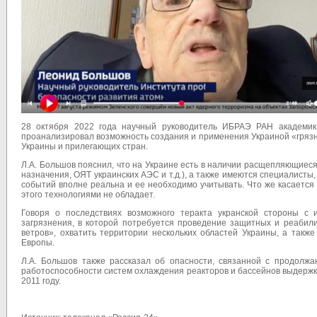
28 октября 2022 года научный руководитель ИБРАЭ РАН академи
проанализировал возможность создания и применения Украиной «грязн
Украины и прилегающих стран.
Л.А. Большов пояснил, что на Украине есть в наличии расщепляющие
назначения, ОЯТ украинских АЭС и т.д.), а также имеются специалист
событий вполне реальна и ее необходимо учитывать. Что же касается
этого технологиями не обладает.
Говоря о последствиях возможного теракта укранской стороны с 
загрязнения, в которой потребуется проведение защитных и реабил
ветров», охватить территории нескольких областей Украины, а такж
Европы.
Л.А. Большов также рассказал об опасности, связанной с продолж
работоспособности систем охлаждения реакторов и бассейнов выдерж
2011 году.