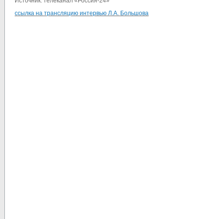
Источник: телеканал
«
Россия-24
»
ссылка на трансляцию интервью Л.А. Большова