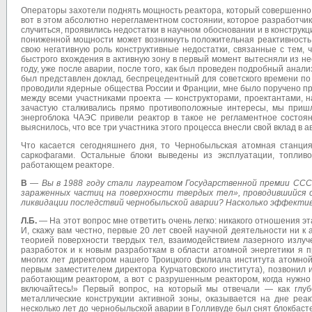
Операторы захотели поднять мощность реактора, который совершенно не
вот в этом абсолютно нерегламентном состоянии, которое разработчик
случиться, проявились недостатки в научном обосновании и в конструк
пониженной мощности может возникнуть положительная реактивность,
свою негативную роль конструктивные недостатки, связанные с тем,
быстрого вхождения в активную зону в первый момент вытесняли из нее
году, уже после аварии, после того, как был проведен подробный анал
был представлен доклад, беспрецедентный для советского времени по 
проводили ядерные общества России и Франции, мне было поручено пр
между всеми участниками проекта — конструкторами, проектантами, н
зачастую сталкивались прямо противоположные интересы, мы пришл
энергоблока ЧАЭС привели реактор в такое не регламентное состояни
выяснилось, что все три участника этого процесса внесли свой вклад в 
Что касается сегодняшнего дня, то Чернобыльская атомная станция
саркофагами. Остальные блоки выведены из эксплуатации, топлив
работающем реакторе.
В
—
Вы в 1988 году стали лауреатом Государственной премии ССС
зараженных частиц на поверхности твердых тел», проводившийся с
ликвидации последствий чернобыльской аварии? Насколько эффекти
Л.Б.
— На этот вопрос мне ответить очень легко: никакого отношения эт
И, скажу вам честно, первые 20 лет своей научной деятельности ни к 
теорией поверхности твердых тел, взаимодействием лазерного излуч
разработок и к новым разработкам в области атомной энергетики я п
многих лет директором нашего Троицкого филиала института атомной 
первым заместителем директора Курчатовского института), позвонил
работающим реактором, а вот с разрушенным реактором, когда нужно о
включайтесь!» Первый вопрос, на который мы отвечали — как глу
металлические конструкции активной зоны, оказывается на дне реа
несколько лет до чернобыльской аварии в Голливуде был снят блокбас