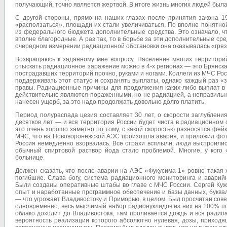
получающий, точно является жертвой. В итоге жизнь многих людей был
С другой стороны, прямо на наших глазах после принятия закона 1
«расползаться», площади их стали увеличиваться. По вполне понятн
из федерального бюджета дополнительные средства. Это означало, чт
вполне благородные. А раз так, то в борьбе за эти дополнительные ср
очередном измерении радиационной обстановки она оказывалась «грязно
Возвращаюсь к заданному мне вопросу. Население многих территорий
отыскать радиационное заражение можно в 4-х регионах — это Брянская
пострадавших территорий прочно, руками и ногами. Коллеги из МЧС Росс
поддерживать этот статус и сохранять выплаты, однако каждый раз 
правы. Радиационные причины для продолжения каких-либо выплат в ос
действительно являются пораженными, но не радиацией, а неправиль
нанесен ущерб, за это надо продолжать довольно долго платить.
Период полураспада цезия составляет 30 лет, о скорости заглубления
десятков лет — и вся территория России будет чиста в радиационном с
это очень хорошо заметно по тому, с какой скоростью разносятся фе
МЧС, что на Нововоронежской АЭС произошла авария, и приложил фот
Россия немедленно взорвалась. Все страхи всплыли, люди выстроилис
обычный спиртовой раствор йода стало проблемой. Многие, у кого 
больнице.
Должен сказать, что после аварии на АЭС «Фукусима-1» ровно такая
погибшие. Слава богу, система радиационного мониторинга и аварий
Были созданы оперативные штабы во главе с МЧС России. Сергей Кужуг
опыт и наработанные программное обеспечение и базы данных, букваль
— что угрожает Владивостоку и Приморью, в целом. Был просчитан сов
одновременно, весь мыслимый набор радионуклидов из них на 100% под
облако доходит до Владивостока, там проливается дождь и вся радио
вероятность реализации которого абсолютно нулевая, дозы, приход