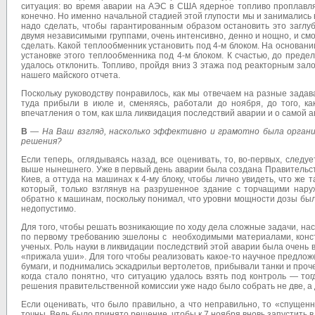
ситуация: во время аварии на АЭС в США ядерное топливо проплавляе
конечно. Но именно начальной стадией этой глупости мы и занимались 
надо сделать, чтобы гарантированным образом остановить это заглу
двумя независимыми группами, очень интенсивно, денно и нощно, и см
сделать. Какой теплообменник установить под 4-м блоком. На основа
установке этого теплообменника под 4-м блоком. К счастью, до преде
удалось отклонить. Топливо, пройдя вниз 3 этажа под реакторным за
нашего майского отчета.
Поскольку руководству понравилось, как мы отвечаем на разные зада
туда прибыли в июле и, сменяясь, работали до ноября, до того, ка
впечатления о том, как шла ликвидация последствий аварии и о самой а
В
—
На Ваш взгляд, насколько эффективно и грамотно была органи
решения?
Если теперь, оглядываясь назад, все оценивать, то, во-первых, следу
выше нынешнего. Уже в первый день аварии была создана Правительств
Киев, а оттуда на машинах к 4-му блоку, чтобы лично увидеть, что же 
который, только взглянув на разрушенное здание с торчащими наруж
обратно к машинам, поскольку понимал, что уровни мощности дозы был
недопустимо.
Для того, чтобы решать возникающие по ходу дела сложные задачи, н
по первому требованию эшелоны с необходимыми материалами, конст
ученых. Роль науки в ликвидации последствий этой аварии была очень 
«прижала уши». Для того чтобы реализовать какое-то научное предложе
бумаги, и поднимались эскадрильи вертолетов, прибывали танки и проче
когда стало понятно, что ситуацию удалось взять под контроль — то
решения правительственной комиссии уже надо было собрать не две, 
Если оценивать, что было правильно, а что неправильно, то «спущен
точны. Ведь было принято решение, чтобы к 7 ноября вновь запустить в