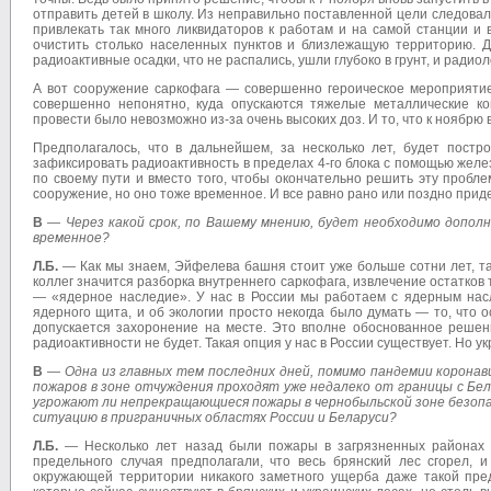
отправить детей в школу. Из неправильно поставленной цели следовал
привлекать так много ликвидаторов к работам и на самой станции и
очистить столько населенных пунктов и близлежащую территорию. Д
радиоактивные осадки, что не распались, ушли глубоко в грунт, и ради
А вот сооружение саркофага — совершенно героическое мероприятие
совершенно непонятно, куда опускаются тяжелые металлические кон
провести было невозможно из-за очень высоких доз. И то, что к ноябр
Предполагалось, что в дальнейшем, за несколько лет, будет постр
зафиксировать радиоактивность в пределах 4-го блока с помощью жел
по своему пути и вместо того, чтобы окончательно решить эту пробл
сооружение, но оно тоже временное. И все равно рано или поздно прид
В
—
Через какой срок, по Вашему мнению, будет необходимо допо
временное?
Л.Б.
— Как мы знаем, Эйфелева башня стоит уже больше сотни лет, так
коллег значится разборка внутреннего саркофага, извлечение остатков 
— «ядерное наследие». У нас в России мы работаем с ядерным насле
ядерного щита, и об экологии просто некогда было думать — то, что 
допускается захоронение на месте. Это вполне обоснованное решени
радиоактивности не будет. Такая опция у нас в России существует. Но ук
В
—
Одна из главных тем последних дней, помимо пандемии корона
пожаров в зоне отчуждения проходят уже недалеко от границы с Бел
угрожают ли непрекращающиеся пожары в чернобыльской зоне безоп
ситуацию в приграничных областях России и Беларуси?
Л.Б.
— Несколько лет назад были пожары в загрязненных районах Бр
предельного случая предполагали, что весь брянский лес сгорел, и
окружающей территории никакого заметного ущерба даже такой преде