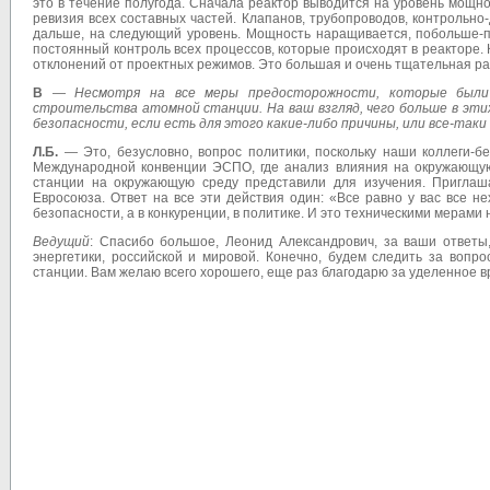
это в течение полугода. Сначала реактор выводится на уровень мощн
ревизия всех составных частей. Клапанов, трубопроводов, контрольно
дальше, на следующий уровень. Мощность наращивается, побольше-по
постоянный контроль всех процессов, которые происходят в реакторе. 
отклонений от проектных режимов. Это большая и очень тщательная ра
В
—
Несмотря на все меры предосторожности, которые были 
строительства атомной станции. На ваш взгляд, чего больше в эти
безопасности, если есть для этого какие-либо причины, или все-так
Л.Б.
— Это, безусловно, вопрос политики, поскольку наши коллеги-б
Международной конвенции ЭСПО, где анализ влияния на окружающую 
станции на окружающую среду представили для изучения. Приглаш
Евросоюза. Ответ на все эти действия один: «Все равно у вас все н
безопасности, а в конкуренции, в политике. И это техническими мерами 
Ведущий
: Спасибо большое, Леонид Александрович, за ваши ответы
энергетики, российской и мировой. Конечно, будем следить за вопр
станции. Вам желаю всего хорошего, еще раз благодарю за уделенное вр