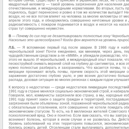
которые сейчас существуют в брянских и украинских лесах, не столь 
квадратный километр — такой уровень загрязнения для населения дает
отечественными, и международными нормативами. Во вторых, пусть при 
поднялось, будет перенесено и ровно в том же количестве выпадет! 
воздух, но не все потом влияет на человека за многие километры от 
апреле этого года, и обнаружились совершенно ничтожные уровни и
радиоактивность с пожаром поднимается в воздух и несется на насел
страх тут совершенно неуместен.
В
—
Почему до сих пор не дезактивировали полностью зону Чернобыл
Насколько это целесообразно? Когда фон вернется на уровень приро
Л.Б.
— Я вспоминаю первый год после аварии. В 1986 году я наблю
чернобыльской зоне! Почти ежедневно, как минимум, через день, п
чудодейственным средством а-ля «МММ», и убеждали руководство, что во
этого не вышло. И чернобыльский, и международный опыт показали, ч
пескоструйкой снимать верхний слой на глубину до сантиметра, и всю э
нужно полностью разбирать и захоранивать. Что касается почвы, то 
миграции проникают вглубь почвы, причем скорость этой миграции 
заражение достаточно глубоко ушло, и уже возник достаточно больш
распада, дозовая ситуация во многих регионах с каждым годом улучшае
К вопросу о недостатках — среди недостатков ликвидации последств
1991 году в стране менялся социально-экономический строй, и набирал
Говорили, мол, коммунисты загрязнили всю страну, а мы, народные из
1991 году принят закон о защите граждан и территорий, пострадавши
загрязнения были объявлены зоной, пораженной чернобыльской радиаци
с обязательным отселением, хотя совершенно не хотели покидать обж
экономическим статусом. То есть, на 8 миллионах жителей Советско
психологический вред. Оно и понятно. Если вам сказать, что вы завтра 
возникнет болезнь, которая в ином случае и не развилась бы. Дейс
Уровень заболеваний на этих территориях повысился, экономическ
боялись рожать детей. Отселенцам стали выплачивать дополнительны