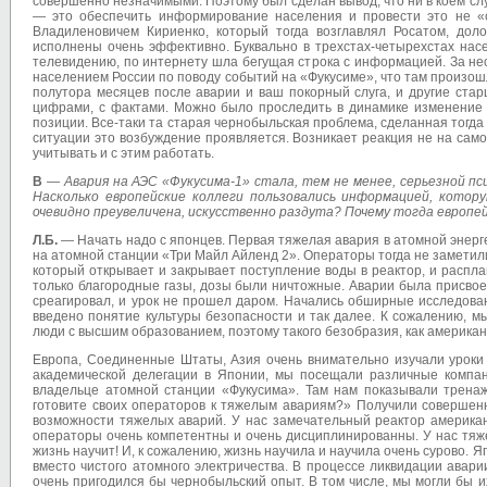
совершенно незначимыми. Поэтому был сделан вывод, что ни в коем слу
— это обеспечить информирование населения и провести это не «с
Владиленовичем Кириенко, который тогда возглавлял Росатом, до
исполнены очень эффективно. Буквально в трехстах-четырехстах нас
телевидению, по интернету шла бегущая строка с информацией. За не
населением России по поводу событий на «Фукусиме», что там произошл
полутора месяцев после аварии и ваш покорный слуга, и другие ста
цифрами, с фактами. Можно было проследить в динамике изменение 
позиции. Все-таки та старая чернобыльская проблема, сделанная тогда 
ситуации это возбуждение проявляется. Возникает реакция не на само
учитывать и с этим работать.
В
—
Авария на АЭС «Фукусима-1» стала, тем не менее, серьезной пс
Насколько европейские коллеги пользовались информацией, котор
очевидно преувеличена, искусственно раздута? Почему тогда европ
Л.Б.
— Начать надо с японцев. Первая тяжелая авария в атомной энерг
на атомной станции «Три Майл Айленд 2». Операторы тогда не заметили
который открывает и закрывает поступление воды в реактор, и распла
только благородные газы, дозы были ничтожные. Аварии была присвое
среагировал, и урок не прошел даром. Начались обширные исследова
введено понятие культуры безопасности и так далее. К сожалению, 
люди с высшим образованием, поэтому такого безобразия, как америка
Европа, Соединенные Штаты, Азия очень внимательно изучали уроки ч
академической делегации в Японии, мы посещали различные компан
владельце атомной станции «Фукусима». Там нам показывали тренаж
готовите своих операторов к тяжелым авариям?» Получили совершенн
возможности тяжелых аварий. У нас замечательный реактор американ
операторы очень компетентны и очень дисциплинированны. У нас тяж
жизнь научит! И, к сожалению, жизнь научила и научила очень сурово. 
вместо чистого атомного электричества. В процессе ликвидации ава
очень пригодился бы чернобыльский опыт. В том числе, мы могли бы 