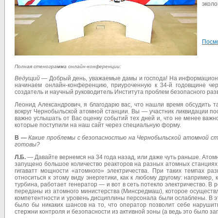
эколо
Посм
Полная стенограмма онлайн-конференции:
Ведущий
— Добрый день, уважаемые дамы и господа! На информацион
начинаем онлайн-конференцию, приуроченную к 34-й годовщине чер
создатель и научный руководитель Института проблем безопасного раз
Леонид Александрович, я благодарю вас, что нашли время обсудить т
вокруг Чернобыльской атомной станции. Вы — участник ликвидации по
важно услышать от Вас оценку событий тех дней и, что не менее важ
которые поступили на наш сайт через специальную форму.
В —
Какие проблемы с безопасностью на Чернобыльской атомной ста
готовы?
Л.Б.
— Давайте вернемся на 34 года назад, или даже чуть раньше. Атом
запущено большое количество реакторов на разных атомных станциях. 
гигаватт мощности «атомного» электричества. При таких темпах ра
относиться к этому виду энергетики, как к любому другому: например, 
турбина, работает генератор — и вот в сеть потекло электричество. В
переданы из атомного министерства (Минсредмаш), которое осуществля
компетентности и уровень дисциплины персонала были ослаблены. В э
было бы никаких шансов на то, что оператор позволит себе нарушит
стержни контроля и безопасности из активной зоны (а ведь это было зап