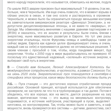
много народу переселили, что называется, обжегшись на молоке, подули
По шкале INES аварии присвоен был максимальный 7-й уровень (так же,
больше, чем в Чернобыле. Им еще очень повезло, что в момент взрыва 
облако унесло в океан, и там оно осело и растворилось в огромном
Чернобыле, и можно было бы ограничиться гораздо меньшими контрмер
на замечательном американском реакторе «Дженерал Электрик», а не
допустили дисциплинированные японцы, а не какие-то «варвары», э
Западе. Мы обменивались мнениями с нашими давними партнерами и к
(IRSN) и оказалось, что их анализ и результаты были очень близки
энергетику, ныне максимально развитую в Европе. Но тут уже раз
энергетики итальянцы, после Фукусимы немцы и швейцарцы также реш
сейчас видим, Европа как единое целое функционирует очень и очень 
каждый сам за себя) и принимаются далеко не оптимальные решения. 
своим членам с просьбой о том, чтобы, когда пандемия минует, бу
энергетики. Чтобы к 2050 году в мире вырабатывалось не примерно 450
поскольку это единственный надежный, «зеленый» источник энергии, 
выбирают свой путь в энергетике.
В
—
Спасибо вам большое, Леонид Александрович! Хотелось бы
международное сотрудничество, в частности, в рамках Союзного Гос
на июнь 2020 года. Энергетический пуск планируется в сентябре-
специфика этих процессов, какие меры безопасности должны быть у
Л.Б.
— Пуск станции — это достаточно хорошо отработанная процеду
российская. Основной принцип, который используется для обеспечен
проверили, не застряло ли что-то в трубопроводах и так далее. Потом п
убедились, что все хорошо, все на месте, дается разрешение на загр
важная, критическая точка — это вывод на минимально контролир
поднимаются, и источник нейтронов, участвующий в пуске, выделяе
ничтожна, но контролируема. Так, чтобы можно было и заметить, и за
мощности, вновь проверяются все системы — датчики, диагностика, си