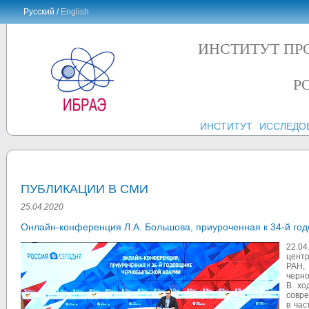
Русский /
English
ИНСТИТУТ ПР
Р
ИНСТИТУТ
ИССЛЕДО
ПУБЛИКАЦИИ В СМИ
25.04.2020
Онлайн-конференция Л.А. Большова, приуроченная к 34-й го
22.0
цент
РАН,
черно
В хо
совре
в час