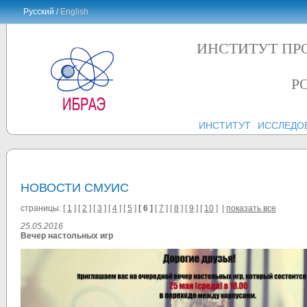
Русский /
English
ИНСТИТУТ ПР
Р
ИНСТИТУТ
ИССЛЕДО
НОВОСТИ СМУИС
страницы: [
1
] [
2
] [
3
] [
4
] [
5
]
[ 6 ]
[
7
] [
8
] [
9
] [
10
] |
показать все
25.05.2016
Вечер настольных игр