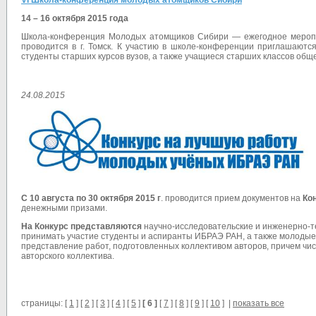
VI Школа-конференция молодых атомщиков Сибири
14 – 16 октября 2015 года
Школа-конференция Молодых атомщиков Сибири — ежегодное меропр
проводится в г. Томск. К участию в школе-конференции приглашают
студенты старших курсов вузов, а также учащиеся старших классов об
24.08.2015
С 10 августа по
30 октября 2015 г
.
проводится прием документов на
Ко
денежными призами.
На Конкурс представляются
научно-исследовательские и инженерно-те
принимать участие студенты и аспиранты ИБРАЭ РАН, а также молодые
представление работ, подготовленных коллективом авторов, причем чи
авторского коллектива.
страницы: [
1
] [
2
] [
3
] [
4
] [
5
]
[ 6 ]
[
7
] [
8
] [
9
] [
10
] |
показать все