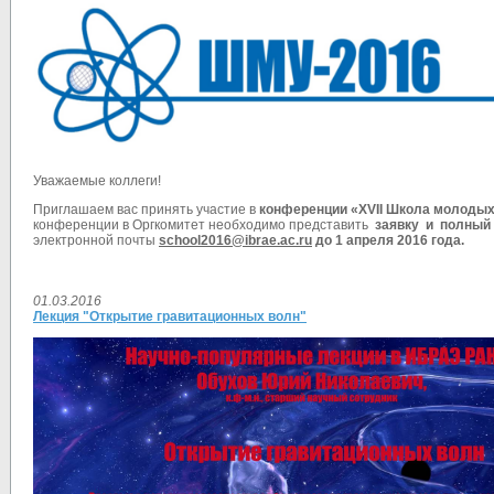
Уважаемые коллеги!
Приглашаем вас принять участие в
конференции «X
VII
Школа молодых
конференции в Оргкомитет необходимо представить
заявку и
полный 
электронной почты
school2016@ibrae.ac.ru
до 1 апреля 2016 года.
01.03.2016
Лекция "Открытие гравитационных волн"