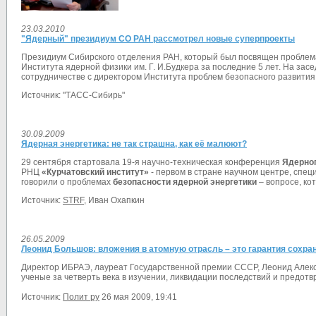
23.03.2010
"Ядерный" президиум СО РАН рассмотрел новые суперпроекты
Президиум Сибирского отделения РАН, который был посвящен проблем
Института ядерной физики им. Г. И.Будкера за последние 5 лет. На за
сотрудничестве с директором Института проблем безопасного развития
Источник: "ТАСС-Сибирь"
30.09.2009
Ядерная энергетика: не так страшна, как её малюют?
29 сентября стартовала 19-я научно-техническая конференция
Ядерног
РНЦ
«Курчатовский институт»
- первом в стране научном центре, спец
говорили о проблемах
безопасности ядерной энергетики
– вопросе, ко
Источник:
STRF
, Иван Охапкин
26.05.2009
Леонид Большов: вложения в атомную отрасль – это гарантия сохра
Директор ИБРАЭ, лауреат Государственной премии СССР, Леонид Алекс
ученые за четверть века в изучении, ликвидации последствий и предо
Источник:
Полит ру
26 мая 2009, 19:41