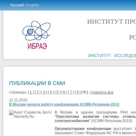
Русский /
English
ИНСТИТУТ ПР
Р
ИНСТИТУТ
ИССЛЕДО
ПУБЛИКАЦИИ В СМИ
страницы: [
1
] [
2
] [
3
] [
4
] [
5
] [
6
] [
7
] [
8
]
[ 9 ]
|
показать все
11.11.2010
В Москве начала работу конференция АСММ-Регионам-2010
В Москве в здании президиума РАН нача
"
Перспектива развития системы атомн
электроснабжения
" (АСММ-Регионам-2010).
Организаторами конференции
выступают И
оказывают Совет Федерации ФС РФ и министе