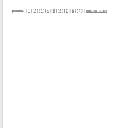
страницы: [
1
] [
2
] [
3
] [
4
] [
5
] [
6
] [
7
] [
8
]
[ 9 ]
|
показать все