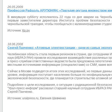
26.05.2009
Профессор Рафаэль АРУТЮНЯН: «Трагедия окутана множеством м
В минувшую субботу исполнилось 22 года со дня аварии на Черноб
первым заместителем директора Института проблем безопасности 
чернобыльской трагедии, чтобы пообщаться с калининградскими студент
Источник:
Кр.ру
18.06.2008
Сергей Панченко: «Атомные электростанции – одни из самых эколог
Челябинская область стала первым регионом в стране, где сотрудники 
наук (ИБРАЭ РАН) провели исследования взаимодействия различных орг
и пресс-службам ответственных ведомств была предложена гипотетическ
местными источниками информации (специалистами) со СМИ, какие вопр
Сейчас в Москве подводятся итоги этих исследований, но первые данны
уровне, информация поступает населению больше по неофициальным кан
экологической безопасности, где планируется строительство атомной э
Подробнее о цели исследования, о ситуации с радиационной безопасно
"Урал-пресс-информ" рассказал старший научный сотрудник ИБРАЭ РАН
Сергей Панченко.
Источник: uralpress.ru, Евгения Шевченко