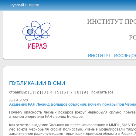
Русский /
English
ИНСТИТУТ ПР
Р
ИНСТИТУТ
ИССЛЕДО
ПУБЛИКАЦИИ В СМИ
страницы: [
1
]
[ 2 ]
[
3
] [
4
] [
5
] [
6
] [
7
] [
8
] [
9
] |
показать все
22.04.2020
Академик РАН Леонид Большов объяснил, почему пожары под Черн
Почему опасность лесных пожаров вокруг Чернобыля сильно преуве
атомной энергетики РАН Леонид Большов.
Как отметил академик Большов на пресс-конференции в ММПЦ МИА "Рос
лес вокруг Чернобыля сгорит полностью. Ученые моделировали таку
загрязненной радионуклидами территории Брянской области в России. 