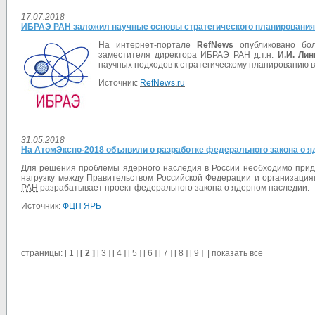
17.07.2018
ИБРАЭ РАН заложил научные основы стратегического планирования 
На интернет-портале
RefNews
опубликовано б
заместителя директора ИБРАЭ РАН д.т.н.
И.И. Лин
научных подходов к стратегическому планированию 
Источник:
RefNews.ru
31.05.2018
На АтомЭкспо-2018 объявили о разработке федерального закона о 
Для решения проблемы ядерного наследия в России необходимо прида
нагрузку между Правительством Российской Федерации и организация
РАН
разрабатывает проект федерального закона о ядерном наследии.
Источник:
ФЦП ЯРБ
страницы: [
1
]
[ 2 ]
[
3
] [
4
] [
5
] [
6
] [
7
] [
8
] [
9
] |
показать все