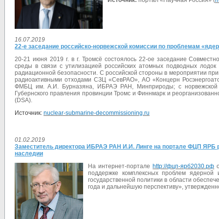
Источник:
портал «Научная Россия» (
h
16.07.2019
22-е заседание российско-норвежской комиссии по проблемам «ядер
20-21 июня 2019 г. в г. Тромсё состоялось 22-ое заседание Совмест
среды в связи с утилизацией российских атомных подводных лодок
радиационной безопасности. С российской стороны в мероприятии при
радиоактивными отходами СЗЦ «СевРАО», АО «Концерн Росэнергоато
ФМБЦ им. А.И. Бурназяна, ИБРАЭ РАН, Минприроды; с норвежской 
Губернского правления провинции Тромс и Финнмарк и реорганизованн
(DSA).
Источник:
nuclear-submarine-decommissioning.ru
01.02.2019
Заместитель директора ИБРАЭ РАН И.И. Линге на портале ФЦП ЯРБ 
наследии
На интернет-портале
http://фцп-ярб2030.рф
о
поддержке комплексных проблем ядерной
государственной политики в области обеспеч
года и дальнейшую перспективу», утвержденно