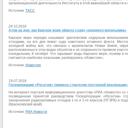
организационной деятельности Института в этой важнейшей области и 
Источник:
ТАСС
24.10.2018
Атом на дне: как Карское море обрело славу «ядерного могильника»
Карское море нередко называют арктическим «ядерным могильником
отходами, на его дне лежат суда советского атомного флота. Место
холодной войны всё, что связано с архипелагом Новая Земля, окр
расположенных в этих водах объектов и их сохранности провели участн
понедельник, 8 октября. Что скрывают воды Карского моря, почему в п
считаются наиболее опасными, разбирались «Известия».
Источник:
Известия
19.07.2018
Госкорпорация «Росатом» приняла стратегию поэтапной реализации 
На интернет-портале информационного агентства «РИА «Новости» со с
посвященная принятой руководством Госкорпорации «Росатом» стр
захоронения радиоактивных отходов 1-го и 2-го классов (ПГЗРК) и п
(Красноярский край).
Источник:
РИА Новости