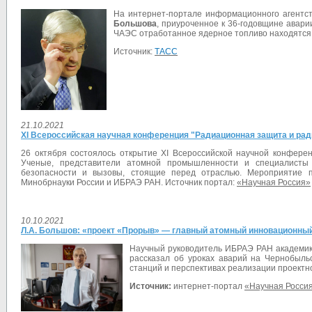
На интернет-портале информационного агентс
Большова
, приуроченное к 36-годовщине авари
ЧАЭС отработанное ядерное топливо находятся
Источник:
ТАСС
21.10.2021
XI Всероссийская научная конференция "Радиационная защита и рад
26 октября состоялось открытие XI Всероссийской научной конфере
Ученые, представители атомной промышленности и специалисты 
безопасности и вызовы, стоящие перед отраслью. Мероприятие п
Минобрнауки России и ИБРАЭ РАН. Источник портал:
«Научная Россия»
10.10.2021
Л.А. Большов: «проект «Прорыв» — главный атомный инновационный 
Научный руководитель ИБРАЭ РАН академи
рассказал об уроках аварий на Чернобыль
станций и перспективах реализации проект
Источник:
интернет-портал
«Научная Росси