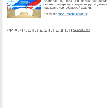
22 апреля 2020 года на информационной пло
онлайн-конференция научного руководител
годовщине чернобыльской аварии.
Источник:
МИА "Россия сегодня"
страницы:
[ 1 ]
[
2
] [
3
] [
4
] [
5
] [
6
] [
7
] [
8
] [
9
] |
показать все