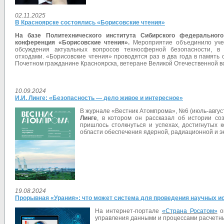
02.11.2025
В Красноярске состоялись «Борисовские чтения»
На базе Политехнического института Сибирского федеральног
конференция «Борисовские чтения».
Мероприятие объединило учен
обсуждения актуальных вопросов техносферной безопасности, 
отходами. «Борисовские чтения» проводятся раз в два года в память
Почетном гражданине Красноярска, ветеране Великой Отечественной в
10.09.2024
И.И. Линге: «Безопасность — дело живое и интересное»
В журнале «Вестник Атомпрома», №6 (июль-август
Линге
, в котором он рассказал об истории со
пришлось столкнуться и успехах, достигнутых 
области обеспечения ядерной, радиационной и э
19.08.2024
Прорывная «Урания»: что может система для проведения научных и
На интернет-портале
«Страна Росатом»
оп
управления данными и процессами расчетн