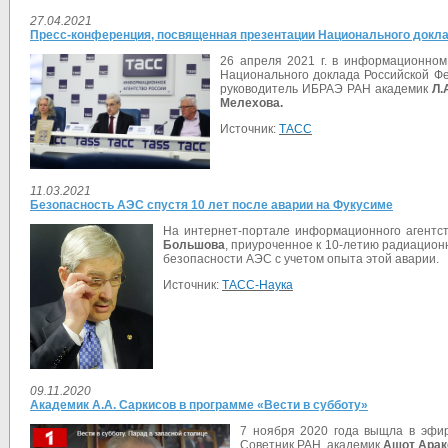
27.04.2021
Пресс-конференция, посвященная презентации Национального докла
26 апреля 2021 г. в информационном
Национального доклада Российской Ф
руководитель ИБРАЭ РАН академик
Л.
Мелехова.
Источник:
ТАСС
11.03.2021
Безопасность АЭС спустя 10 лет после аварии на Фукусиме
На интернет-портале информационного агентс
Большова
, приуроченное к 10-летию радиацио
безопасности АЭС с учетом опыта этой аварии.
Источник:
ТАСС-Наука
09.11.2020
Академик А.А. Саркисов в программе «Вести в субботу»
7 ноября 2020 года выщла в эфир
Советник РАН, академик
Ашот Арак