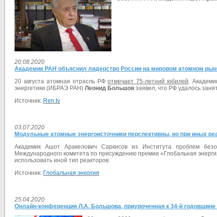
20.08.2020
Академик РАН объяснил лидерство России на мировом атомном рын
20 августа атомная отрасль РФ
отмечает 75-летний юбилей
.
Академи
энергетики (ИБРАЭ РАН)
Леонид Большов
заявил, что РФ удалось заня
Источник:
Ren.tv
03.07.2020
Модульные атомные энергоисточники перспективны, но при иных ре
Академик Ашот Аракелович Саркисов из Института проблем безо
Международного комитета по присуждению премии «Глобальная энергия
использовать иной тип реакторов.
Источник:
Глобальная энергия
25.04.2020
Онлайн-конференция Л.А. Большова, приуроченная к 34-й годовщине