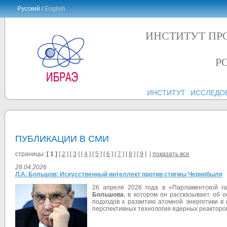
Русский /
English
ИНСТИТУТ ПР
Р
ИНСТИТУТ
ИССЛЕДО
ПУБЛИКАЦИИ В СМИ
страницы:
[ 1 ]
[
2
] [
3
] [
4
] [
5
] [
6
] [
7
] [
8
] [
9
] |
показать все
28.04.2026
Л.А. Большов: Искусственный интеллект против стигмы Чернобыля
26 апреля 2026 года в «Парламентской г
Большова
, в котором он рассказывает об
подходов к развитию атомной энергетики в
перспективных технология ядерных реакторо