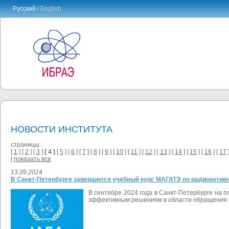
Русский /
English
НОВОСТИ ИНСТИТУТА
страницы:
[
1
] [
2
] [
3
]
[ 4 ]
[
5
] [
6
] [
7
] [
8
] [
9
] [
10
] [
11
] [
12
] [
13
] [
14
] [
15
] [
16
] [
17
]
|
показать все
13.09.2024
В Санкт-Петербурге завершился учебный курс МАГАТЭ по радиоакти
В сентябре 2024 года в Санкт-Петербурге на 
эффективным решениям в области обращения с 