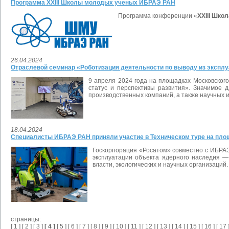
Программа XXIII Школы молодых ученых ИБРАЭ РАН
Программа конференции «
XXIII Шк
26.04.2024
Отраслевой семинар «Роботизация деятельности по выводу из эксплу
9 апреля 2024 года на площадках Московско
статус и перспективы развития». Значимое 
производственных компаний, а также научных и
18.04.2024
Специалисты ИБРАЭ РАН приняли участие в Техническом туре на пл
Госкорпорация «Росатом» совместно с ИБРАЭ
эксплуатации объекта ядерного наследия —
власти, экологических и научных организаций.
страницы:
[
1
] [
2
] [
3
]
[ 4 ]
[
5
] [
6
] [
7
] [
8
] [
9
] [
10
] [
11
] [
12
] [
13
] [
14
] [
15
] [
16
] [
17
]