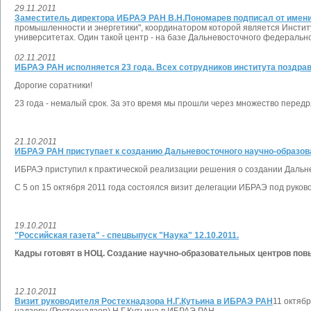
29.11.2011
Заместитель директора ИБРАЭ РАН В.Н.Пономарев подписал от имени
промышленности и энергетики", координатором которой является Инсти
университетах. Один такой центр - на базе Дальневосточного федеральн
02.11.2011
ИБРАЭ РАН исполняется 23 года. Всех сотрудников института поздрав
Дорогие соратники!
23 года - немалый срок. За это время мы прошли через множество передря
21.10.2011
ИБРАЭ РАН приступает к созданию Дальневосточного научно-образова
ИБРАЭ приступил к практической реализации решения о создании Дальне
С 5 оп 15 октября 2011 года состоялся визит делегации ИБРАЭ под руко
19.10.2011
"Российская газета" - спецвыпуск "Наука" 12.10.2011.
Кадры готовят в НОЦ. Создание научно-образовательных центров по
12.10.2011
Визит руководителя Ростехнадзора Н.Г.Кутьина в ИБРАЭ РАН
11 октяб