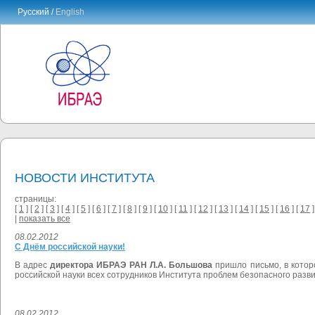
Русский /
English
НОВОСТИ ИНСТИТУТА
страницы:
[
1
] [
2
] [
3
] [
4
] [
5
] [
6
] [
7
] [
8
] [
9
] [
10
] [
11
] [
12
] [
13
] [
14
] [
15
] [
16
] [
17
]
|
показать все
08.02.2012
С Днём российской науки!
В адрес
директора ИБРАЭ РАН Л.А. Большова
пришло письмо, в кото
российской науки всех сотрудников Института проблем безопасного разв
08.02.2012