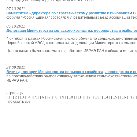
надзору (Ростехнадзор) Н.Г.Кутьина в ИБРАЭ РАН.
07.10.2011
Заместитель директора по стратегическому развитию и инновациям В
форума "Россия Единая" состоялся учредительный съезд ассоциации тех
05.10.2011
Делегация Министерства сельского хозяйства, лесоводства и рыболо
4 октября, в рамках Российско-японского обмена по сельскохозяйственн
Чернобыльской АЭС", состоялся визит делегации Министерства сельског
Целью визита было знакомство с работами ИБРАЭ РАН в области монитори
23.09.2011
Визит делегации Министерства сельского хозяйства, лесоводства и 
по противодействию радиоактивному загрязнению сельскохозяйственных з
ИБРАЭ РАН.
страницы:
[
1
] [
2
] [
3
] [
4
] [
5
] [
6
] [
7
] [
8
] [
9
] [
10
] [
11
] [
12
] [
13
] [
14
] [
15
] [
16
] [
17
]
|
показать все