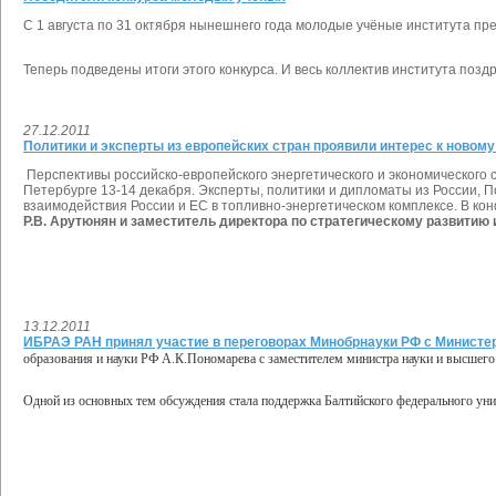
С 1 августа по 31 октября нынешнего года молодые учёные института пр
Теперь подведены итоги этого конкурса. И весь коллектив института позд
27.12.2011
Политики и эксперты из европейских стран проявили интерес к новом
Перспективы российско-европейского энергетического и экономического
Петербурге 13-14 декабря. Эксперты, политики и дипломаты из России, 
взаимодействия России и ЕС в топливно-энергетическом комплексе. В к
Р.В. Арутюнян и заместитель директора по стратегическому развитию 
13.12.2011
ИБРАЭ РАН принял участие в переговорах Минобрнауки РФ с Министе
образования и науки РФ А.К.Пономарева с заместителем министра науки и высшег
Одной из основных тем обсуждения стала поддержка Балтийского федерального униве