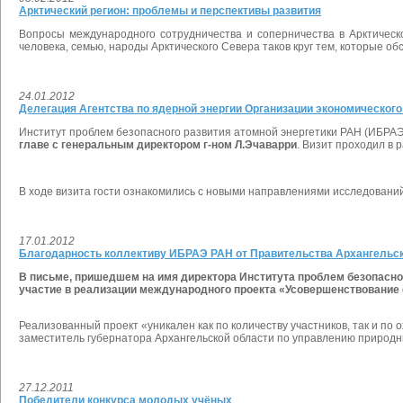
Арктический регион: проблемы и перспективы развития
Вопросы международного сотрудничества и соперничества в Арктическо
человека, семью, народы Арктического Севера таков круг тем, которые об
24.01.2012
Делегация Агентства по ядерной энергии Организации экономического
Институт проблем безопасного развития атомной энергетики РАН (ИБРАЭ
главе с генеральным директором г-ном Л.Эчаварри
. Визит проходил в 
В ходе визита гости ознакомились с новыми направлениями исследований
17.01.2012
Благодарность коллективу ИБРАЭ РАН от Правительства Архангельс
В письме, пришедшем на имя директора Института проблем безопасног
участие в реализации международного проекта «Усовершенствование 
Реализованный проект «уникален как по количеству участников, так и по 
заместитель губернатора Архангельской области по управлению природн
27.12.2011
Победители конкурса молодых учёных