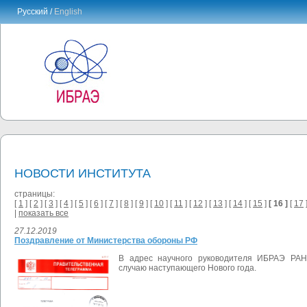
Русский /
English
НОВОСТИ ИНСТИТУТА
страницы:
[
1
] [
2
] [
3
] [
4
] [
5
] [
6
] [
7
] [
8
] [
9
] [
10
] [
11
] [
12
] [
13
] [
14
] [
15
]
[ 16 ]
[
17
]
|
показать все
27.12.2019
Поздравление от Министерства обороны РФ
В адрес
научного руководителя ИБРАЭ РА
случаю
наступающего Нового года.