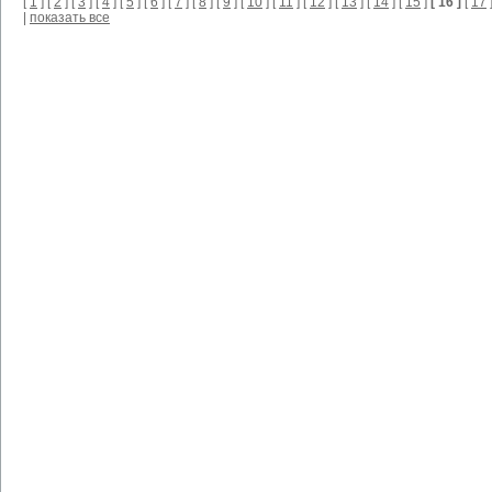
[
1
] [
2
] [
3
] [
4
] [
5
] [
6
] [
7
] [
8
] [
9
] [
10
] [
11
] [
12
] [
13
] [
14
] [
15
]
[ 16 ]
[
17
]
|
показать все