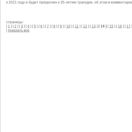
к 2021 году и будет приурочен к 35-летию трагедии, об этом в коммента
страницы:
[
1
] [
2
] [
3
] [
4
] [
5
] [
6
] [
7
] [
8
] [
9
] [
10
] [
11
] [
12
] [
13
]
[ 14 ]
[
15
] [
16
] [
17
]
|
показать все