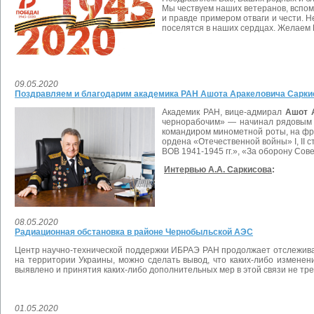
Мы чествуем наших ветеранов, вспоми
и правде примером отваги и чести. Н
поселятся в наших сердцах. Желаем В
09.05.2020
Поздравляем и благодарим академика РАН Ашота Аракеловича Сарки
Академик РАН, вице-адмирал
Ашот 
чернорабочим» — начинал рядовым б
командиром минометной роты, на фро
ордена «Отечественной войны» I, II с
ВОВ 1941-1945 гг.», «За оборону Сове
Интервью А.А. Саркисова
:
08.05.2020
Радиационная обстановка в районе Чернобыльской АЭС
Центр научно-технической поддержки ИБРАЭ РАН продолжает отслежива
на территории Украины, можно сделать вывод, что каких-либо измене
выявлено и принятия каких-либо дополнительных мер в этой связи не тре
01.05.2020