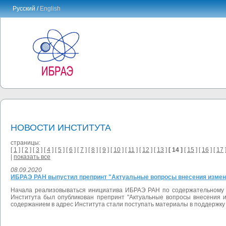
Русский /
English
НОВОСТИ ИНСТИТУТА
страницы:
[
1
] [
2
] [
3
] [
4
] [
5
] [
6
] [
7
] [
8
] [
9
] [
10
] [
11
] [
12
] [
13
]
[ 14 ]
[
15
] [
16
] [
17
]
|
показать все
08.09.2020
ИБРАЭ РАН выпустил препринт "Актуальные вопросы внесения изменен
Начала реализовываться инициатива ИБРАЭ РАН по содержательному о
Института был опубликован препринт "Актуальные вопросы внесения 
содержанием в адрес Института стали поступать материалы в поддержк