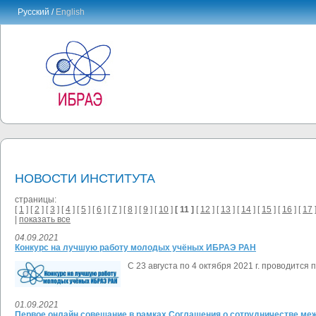
Русский /
English
НОВОСТИ ИНСТИТУТА
страницы:
[
1
] [
2
] [
3
] [
4
] [
5
] [
6
] [
7
] [
8
] [
9
] [
10
]
[ 11 ]
[
12
] [
13
] [
14
] [
15
] [
16
] [
17
]
|
показать все
04.09.2021
Конкурс на лучшую работу молодых учёных ИБРАЭ РАН
С 23 августа по
4 октября 2021 г
.
проводится п
01.09.2021
Первое онлайн совещание в рамках Соглашения о сотрудничестве м