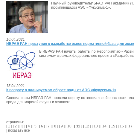
Научный руководительИБРАЭ РАН академик
Л
промплощадки АЭС «Фукусима-1».
16.04.2021
ИБРАЭ РАН приступил к разработке основ нормативной базы для экс
В ИБРАЭ РАН начаты работы по мероприятию «Развити
системы» в рамках федерального проекта «Разработк
15.04.2021
К вопросу о планируемом сбросе воды от АЭС «Фукусима-1»
Специалисты ИБРАЭ РАН провели оценку потенциальной опасности пла
вреда для морской фауны и человека.
страницы:
[
1
] [
2
] [
3
] [
4
] [
5
] [
6
] [
7
] [
8
] [
9
] [
10
]
[ 11 ]
[
12
] [
13
] [
14
] [
15
] [
16
] [
17
]
|
показать все