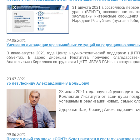
31 августа 2021 г. состоялось перв
урана (БРИУГ), посвященное знако
заслушаны интересные сообщения о
Народной Республике (пустыня Гоби,
24.08.2021
Учения по ликвидации чрезвычайных ситуаций на радиационно опасн
В июле-августе 2021 года Центр научно-технической поддержки (ЦНТ
объектах.
В адрес дирекции Института получено благодарств
Анатольевича
Кириллова
сотрудникам ЦНТП ИБРАЭ РАН
за высокую орг
23.07.2021
75 лет Леониду Александровичу Большову!
23 июля 2021 года научный руководител
Коллектив Института от всей души позд
успешным в реализации новых, самых сл
Здоровья Вам, Леонид Александрович, сч
09.06.2021
Программный комплекс «CONT» будет внедрен в систему контроля защ