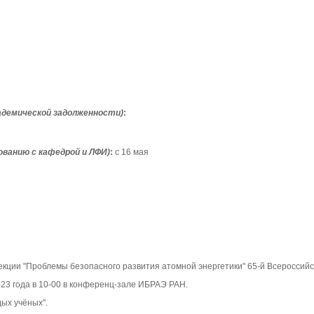
демической задолженности)
:
ованию с кафедрой и ЛФИ)
:
с 16 мая
екции "Проблемы безопасного развития атомной энергетики" 65-й Всероссий
023 года в 10-00 в конференц-зале ИБРАЭ РАН.
ых учёных".