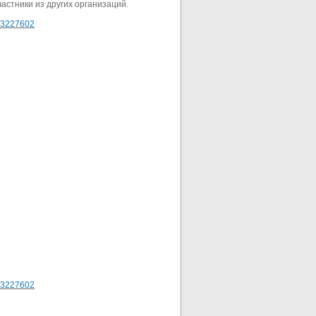
астники из других организаций.
n/3227602
n/3227602