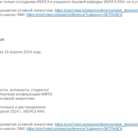
не только сотрудники ИБРАЭ и учащиеся базовой кафедры ИБРАЭ РАН, но и уч
развития атомной энергетики:
https://conf.mipt.ru/view/conference/view_divisio
тех-школы ЛФИ:
https://conf.mipt.ru/view/conference?category=0KTQn9Ck
АН
о 19 апреля 2024 года.
сты, аспиранты, студенты!
ю Научную конференцию МФТИ.
атомной энергетики.
тельно) и дистанционное.
реля 2024 г., ИБРАЭ РАН.
развития атомной энергетики:
https://conf.mipt.ru/view/conference/view_divisio
тех-школы ЛФИ:
https://conf.mipt.ru/view/conference?category=0KTQn9Ck