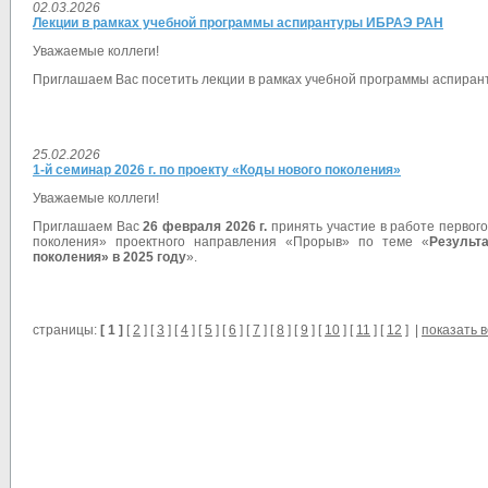
02.03.2026
Лекции в рамках учебной программы аспирантуры ИБРАЭ РАН
Уважаемые коллеги!
Приглашаем Вас посетить лекции в рамках учебной программы аспирант
25.02.2026
1-й семинар 2026 г. по проекту «Коды нового поколения»
Уважаемые коллеги!
Приглашаем Вас
26 февраля 2026 г.
принять участие в работе первого
поколения» проектного направления «Прорыв» по теме «
Результ
поколения» в 2025 году
».
страницы:
[ 1 ]
[
2
] [
3
] [
4
] [
5
] [
6
] [
7
] [
8
] [
9
] [
10
] [
11
] [
12
] |
показать в