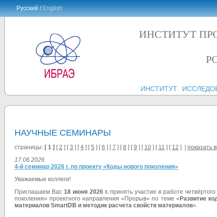
Русский /
English
ИНСТИТУТ ПР
Р
ИНСТИТУТ
ИССЛЕДО
НАУЧНЫЕ СЕМИНАРЫ
страницы:
[ 1 ]
[
2
] [
3
] [
4
] [
5
] [
6
] [
7
] [
8
] [
9
] [
10
] [
11
] [
12
] |
показать в
17.06.2026
4-й семинар 2026 г. по проекту «Коды нового поколения»
Уважаемые коллеги!
Приглашаем Вас
18 июня 2026 г.
принять участие в работе четвёртого
поколения» проектного направления «Прорыв» по теме «
Развитие ко
материалов SmartDB и методик расчета свойств материалов
».