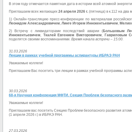
В этом году отмечается памятная дата в истории всей атомной энергети
Приглашаем всех желающих
24 апреля 2026 г.
(пятница) в к.112 на два
1) Онлайн-трансляцию пресс-конференции по материалам российско
Леонидом Александровичем
,
Линге Игорем Иннокентьевичем
,
Мелих
2)
Встречу с ликвидаторами последствий аварии (
Большовым Ле
Иннокентьевичем
,
Ткалей Евгением Викторовичем
,
Гавриловым С
поделятся своими воспоминаниями.
Время начала встречи – 15:00.
31.03.2026
Лекции в рамках учебной программы аспирантуры ИБРАЭ РАН
Уважаемые коллеги!
Приглашаем Вас посетить три лекции в рамках учебной программы аспи
30.03.2026
68-я Научная конференция МФТИ. Секция Проблем безопасного разви
Уважаемые коллеги!
Приглашаем вас посетить Секцию Проблем безопасного развития атомн
(1 апреля 2026 г.) в ИБРАЭ РАН.
27.03.2026