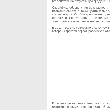
воздействия на окружающую среду) и Т
Специфика обеспечения безопасности 
плавучий объект, а также учитывать п
случае аварии. Особые требования пред
стоянки и эксплуатации. Необходимо
электрической и тепловой энергии, влия
В 2011
—
2012 гг. совместно с ОАО «ОК
которой строится первая российская а
В расчетах различных сценариев протек
адаптированными к решению данной зад