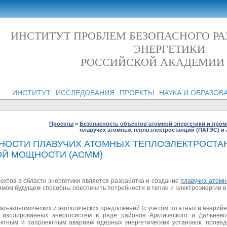
ИНСТИТУТ ПРОБЛЕМ БЕЗОПАСНОГО Р
ЭНЕРГЕТИКИ
РОССИЙСКОЙ АКАДЕМИИ
ИНСТИТУТ
ИССЛЕДОВАНИЯ
ПРОЕКТЫ
НАУКА И ОБРАЗОВ
Проекты
»
Безопасность объектов атомной энергетики и про
плавучих атомных теплоэлектростанций (ПАТЭС) и
ОСТИ ПЛАВУЧИХ АТОМНЫХ ТЕПЛОЭЛЕКТРОСТАН
ОЙ МОЩНОСТИ (АСММ)
ектов в области энергетики является разработка и создание
плавучих атом
римом будущем способны обеспечить потребности в тепле и электроэнергии 
ко-экономических и экологических предложений (с учетом штатных и авари
 изолированных энергосистем в ряде районов Арктического и Дальнево
ктным и запроектным авариям ядерных энергетических установок, пров