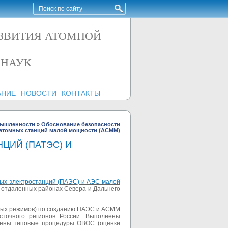
АЗВИТИЯ АТОМНОЙ
 НАУК
АНИЕ
НОВОСТИ
КОНТАКТЫ
мышленности
»
Обоснование безопасности
 атомных станций малой мощности (АСММ)
ЦИЙ (ПАТЭС) И
ных электростанций (ПАЭС) и АЭС малой
в отдаленных районах Севера и Дальнего
йных режимов) по созданию ПАЭС и АСММ
сточного регионов России. Выполнены
едены типовые процедуры ОВОС (оценки