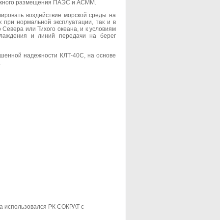
зможного размещения ПАЭС и АСММ.
ировать воздействие морской среды на
 при нормальной эксплуатации, так и в
Севера или Тихого океана, и к условиям
хлаждения и линий передачи на берег
ышенной надежности КЛТ-40С, на основе
.
а использовался РК СОКРАТ с