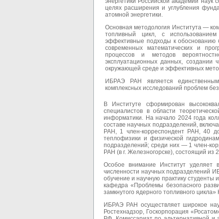
энергетики Российской академии наук
целях расширения и углубления фунд
атомной энергетики.
Основная методология Института — ком
топливный цикл, с использованием
эффективные подходы к обоснованию б
современных математических и прог
процессов и методов вероятностн
эксплуатационных данных, создании 
окружающей среде и эффективных метод
ИБРАЭ РАН является единственным 
комплексных исследований проблем без
В Институте сформирован высококвал
специалистов в области теоретическо
информатики. На начало 2024 года кол
составе научных подразделений, включаю
РАН, 1 член-корреспондент РАН, 40 д
теплофизики и физической гидродинам
подразделений; среди них — 1 член-кор
РАН (в г. Железногорске), состоящий из 
Особое внимание Институт уделяет в
численности научных подразделений ИБ
обучение и научную практику студенты 
кафедра «Проблемы безопасного развит
замкнутого ядерного топливного цикла»
ИБРАЭ РАН осуществляет широкое науч
Ростехнадзор, Госкорпорация «Росато
РФ, Комиссариат по альтернативной и