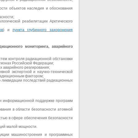
ости объектов наследия и обоснования
асности;
логической реабилитации Арктического
ов
) и
пункта глубинного захоронения
диационного мониторинга, аварийного
стем контроля радиационной обстановки
гионах Российской Федерации;
х аварийного реагирования;
вной экспертной и научно-технической
радиационным фактором;
по ликвидации последствий радиационных
ю и информационной поддержке программ
ования в области безопасности атомной
стью в сфере обеспечения безопасности
нций малой мощности.
дукции машиностроения и программных