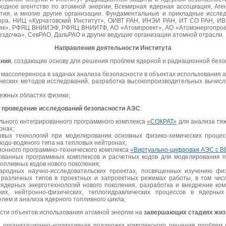
родное агентство по атомной энергии, Всемирная ядерная ассоциация, Аге
ития, и многие другие организации. Фундаментальные и прикладные иссл
зора, НИЦ «Курчатовский Институт», ОИВТ РАН, ИНЭИ РАН, ИТ СО РАН, И
Маяк», РФЯЦ ВНИИЭФ, РФЯЦ ВНИИТФ, АО «Атомпроект», АО «Атомэнергопро
дочка», СевРАО, ДальРАО и другие ведущие организации атомной отрасли.
Направления деятельности Института
ания
, создающие основу для решения проблем ядерной и радиационной безо
 массопереноса в задачах анализа безопасности в объектах использования а
ческих методов исследований, разработка высокопроизводительных вычисл
ежных областях физики;
и проведение исследований безопасности АЭС
:
льного интегрированного программного комплекса
«
СОКРАТ
»
для анализа тяж
онах;
вых технологий при моделировании основных физико-химических процесс
одо-водяного типа на тепловых нейтронах;
ионного программно-технического комплекса
«
Виртуально-цифровая АЭС с В
ованных программных комплексов и расчетных кодов для моделирования 
опливных кодов нового поколения;
ародных научно-исследовательских проектах, посвященных изучению физ
 различных типов в проектных и запроектных режимах работы, в том чи
 ядерных энерготехнологий нового поколения, разработка и внедрение ко
ких, нейтронно-физических, теплогидравлических процессов в ядерн
лем и анализа ядерного топливного цикла;
сти объектов использования атомной энергии на
завершающих стадиях жиз
 организационно-нормативная поддержка комплексного решения проблем 