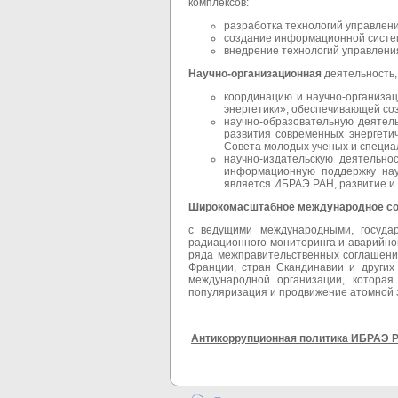
комплексов:
разработка технологий управлен
создание информационной систе
внедрение технологий управлени
Научно-организационная
деятельность,
координацию и научно-организа
энергетики», обеспечивающей соз
научно-образовательную деятел
развития современных энергети
Совета молодых ученых и специа
научно-издательскую деятельно
информационную поддержку нау
является ИБРАЭ РАН, развитие и
Широкомасштабное международное со
с ведущими международными, государ
радиационного мониторинга и аварийно
ряда межправительственных соглашени
Франции, стран Скандинавии и други
международной организации, котора
популяризация и продвижение атомной 
Антикоррупционная политика ИБРАЭ 