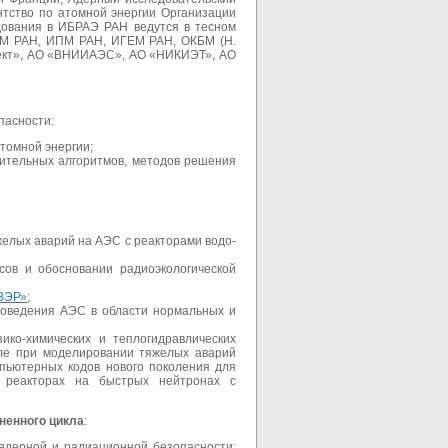
нтство по атомной энергии Организации
едования в ИБРАЭ РАН ведутся в тесном
ВМ РАН, ИПМ РАН, ИГЕМ РАН, ОКБМ (Н.
ект», АО «ВНИИАЭС», АО «НИКИЭТ», АО
пасности:
томной энергии;
ительных алгоритмов, методов решения
елых аварий на АЭС с реакторами водо-
ов и обосновании радиоэкологической
ВЭР
»
;
поведения АЭС в области нормальных и
ико-химических и теплогидравлических
сле при моделировании тяжелых аварий
мпьютерных кодов нового поколения для
ых реакторах на быстрых нейтронах с
ненного цикла
:
ядерной и радиационной безопасности;