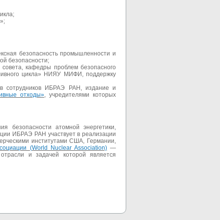
икла;
»;
ексная безопасность промышленности и
кой безопасности;
 совета, кафедры проблем безопасного
пливного цикла» НИЯУ МИФИ, поддержку
дов сотрудников ИБРАЭ РАН, издание и
ивные отходы»
, учредителями которых
ия безопасности атомной энергетики,
ации ИБРАЭ РАН участвует в реализации
ерческими институтами США, Германии,
оциации (World Nuclear Association)
—
отрасли и задачей которой является