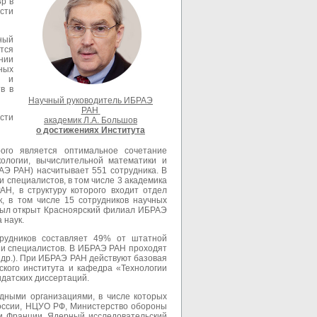
р в
сти
ный
тся
нии
ных
х и
в в
Научный руководитель ИБРАЭ
РАН
сти
академик Л.А. Большов
о достижениях Института
рого является оптимальное сочетание
кологии, вычислительной математики и
АЭ РАН) насчитывает 551 сотрудника. В
и специалистов, в том числе 3 академика
Н, в структуру которого входит отдел
, в том числе 15 сотрудников научных
а был открыт Красноярский филиал ИБРАЭ
 наук.
трудников составляет 49% от штатной
 и специалистов. В ИБРАЭ РАН проходят
 др.). При ИБРАЭ РАН действуют базовая
ского института и кафедра «Технологии
идатских диссертаций.
дными организациями, в числе которых
оссии, НЦУО РФ, Министерство обороны
и Франции, Ядерный исследовательский