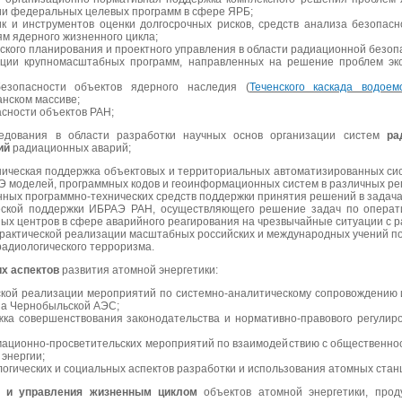
ции федеральных целевых программ в сфере ЯРБ;
к и инструментов оценки долгосрочных рисков, средств анализа безопасн
 ядерного жизненного цикла;
ского планирования и проектного управления в области радиационной безоп
ации крупномасштабных программ, направленных на решение проблем эко
езопасности объектов ядерного наследия (
Теченского каскада водоем
анском массиве;
сности объектов РАН;
едования в области разработки научных основ организации систем
ра
ий
радиационных аварий;
хническая поддержка объектовых и территориальных автоматизированных си
Э моделей, программных кодов и геоинформационных систем в различных ре
нных программно-технических средств поддержки принятия решений в задача
еской поддержки ИБРАЭ РАН, осуществляющего решение задач по операти
ых центров в сфере аварийного реагирования на чрезвычайные ситуации с 
и практической реализации масштабных российских и международных учений 
радиологического терроризма.
х аспектов
развития атомной энергетики:
еской реализации мероприятий по системно-аналитическому сопровождени
на Чернобыльской АЭС;
ка совершенствования законодательства и нормативно-правового регулир
ационно-просветительских мероприятий по взаимодействию с общественно
энергии;
логических и социальных аспектов разработки и использования атомных ста
и и управления жизненным циклом
объектов атомной энергетики, про