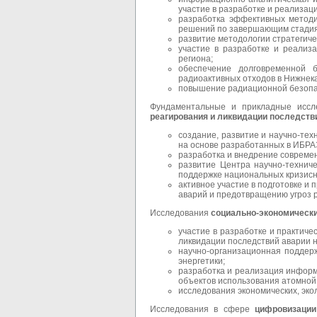
участие в разработке и реализа
разработка эффективных методи
решений по завершающим стадиям
развитие методологии стратегиче
участие в разработке и реализ
региона;
обеспечение долговременной б
радиоактивных отходов в Нижнек
повышение радиационной безопа
Фундаментальные и прикладные иссл
реагирования и ликвидации последств
создание, развитие и научно-те
на основе разработанных в ИБРА
разработка и внедрение совреме
развитие Центра научно-технич
поддержке национальных кризисн
активное участие в подготовке 
аварий и предотвращению угроз 
Исследования
социально-экономически
участие в разработке и практич
ликвидации последствий аварии 
научно-организационная поддерж
энергетики;
разработка и реализация информ
объектов использования атомной 
исследования экономических, эко
Исследования в сфере
цифровизаци