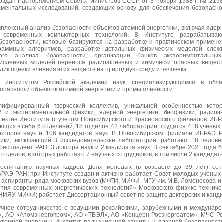
 создан Распоряжением Совета Министров СССР от 3 ноября 1988 г. № 2198
аментальных исследований, создающих основу для обеспечения безопасно
плексный анализ безопасности объектов атомной энергетики, включая ядер
 современных компьютерных технологий. В Институте разрабатываю
езопасности, которые базируются на разработке и практическом примене
раммных алгоритмов, разработке детальных физических моделей слож
ого анализа безопасности, организации банков экспериментальны
численных моделей переноса радиоактивных и химически опасных вещест
ик оценки влияния этих веществ на природную среду и человека.
институтом Российской академии наук, специализирующимся в обла
опасности объектов атомной энергетики и промышленности.
ифицированный творческий коллектив, уникальной особенностью кото
й и экспериментальной физики, ядерной энергетики, биофизики, радиоэ
лектив Института (с учетом Новосибирского и Красноярского филиалов ИБР
щих в себя 6 отделений, 18 отделов, 42 лаборатории, трудятся 418 ученых 
окторов наук и 106 кандидатов наук. В Новосибирском филиале ИБРАЭ РА
ики, включающий 3 исследовательские лаборатории, работают 18 человек
респондент РАН, 3 доктора наук и 2 кандидата наук. В сентябре 2021 год
2 отделов, в которых работают 7 научных сотрудников, в том числе 2 кандидата
оспитанию научных кадров. Доля молодых (в возрасте до 39 лет) со
РАЭ РАН; при Институте создан и активно работает Совет молодых ученых
и аспиранты ряда московских вузов (МФТИ, МИФИ, МГУ им. М.В. Ломоносова и
ия современных энергетических технологий» Московского физико-техниче
 НИЯУ МИФИ; работает Диссертационный совет по защите докторских и канд
ное сотрудничество с ведущими российскими, зарубежными и междунаро
м», АО «Атомэнергопром», АО «ТВЭЛ», АО «Концерн Росэнергоатом», МЧС Р
 атомной энергии и Институт радиационной защиты и ядерной безопасност