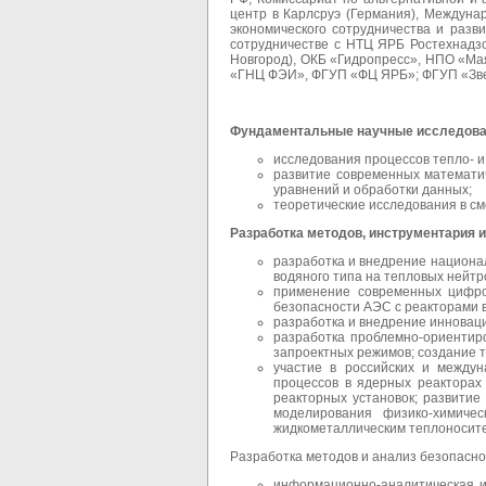
центр в Карлсруэ (Германия), Междуна
экономического сотрудничества и разв
сотрудничестве с НТЦ ЯРБ Ростехнад
Новгород), ОКБ «Гидропресс», НПО «
«ГНЦ ФЭИ», ФГУП «ФЦ ЯРБ»; ФГУП «Звез
Фундаментальные научные исследов
исследования процессов тепло- и
развитие современных математи
уравнений и обработки данных;
теоретические исследования в см
Разработка методов, инструментария 
разработка и внедрение национа
водяного типа на тепловых нейтр
применение современных цифро
безопасности АЭС с реакторами в
разработка и внедрение инновац
разработка проблемно-ориентир
запроектных режимов; создание т
участие в российских и междун
процессов в ядерных реакторах
реакторных установок; развитие
моделирования физико-химичес
жидкометаллическим теплоносите
Разработка методов и анализ безопасно
информационно-аналитическая и