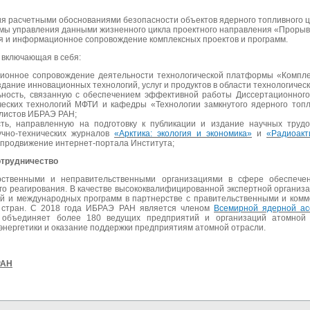
ия расчетными обоснованиями безопасности объектов ядерного топливного ц
мы управления данными жизненного цикла проектного направления «Прорыв
я и информационное сопровождение комплексных проектов и программ.
 включающая в себя:
ционное сопровождение деятельности технологической платформы «Компл
дание инновационных технологий, услуг и продуктов в области технологичес
ьность, связанную с обеспечением эффективной работы Диссертационного
ческих технологий МФТИ и кафедры «Технологии замкнутого ядерного то
листов ИБРАЭ РАН;
сть, направленную на подготовку к публикации и издание научных тру
чно-технических журналов
«Арктика: экология и экономика»
и
«Радиоакт
 продвижение интернет-портала Института;
трудничество
ственными и неправительственными организациями в сфере обеспечен
го реагирования. В качестве высококвалифицированной экспертной организ
й и международных программ в партнерстве с правительственными и комм
х стран. С 2018 года ИБРАЭ РАН является членом
Всемирной ядерной асс
я объединяет более 180 ведущих предприятий и организаций атомной 
энергетики и оказание поддержки предприятиям атомной отрасли.
РАН