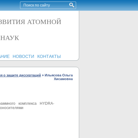
АЗВИТИЯ АТОМНОЙ
 НАУК
АНИЕ
НОВОСТИ
КОНТАКТЫ
я о защите диссертаций
»
Ильясова Ольга
Хисамовна
раммного комплекса HYDRA-
лоносителями