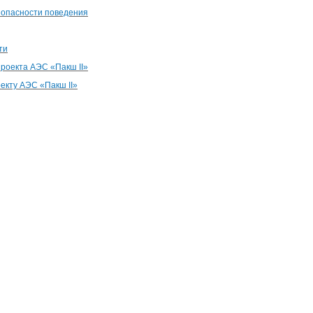
зопасности поведения
ти
роекта АЭС «Пакш II»
екту АЭС «Пакш II»