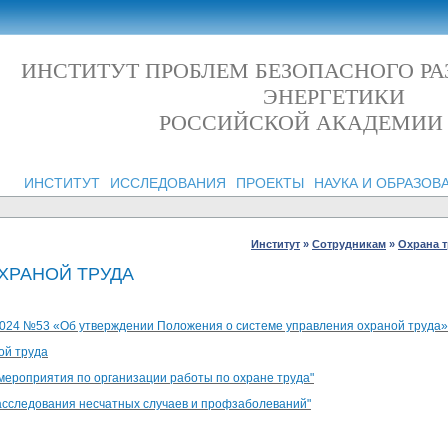
ИНСТИТУТ ПРОБЛЕМ БЕЗОПАСНОГО Р
ЭНЕРГЕТИКИ
РОССИЙСКОЙ АКАДЕМИИ
ИНСТИТУТ
ИССЛЕДОВАНИЯ
ПРОЕКТЫ
НАУКА И ОБРАЗОВ
Институт
»
Сотрудникам
»
Охрана т
ХРАНОЙ ТРУДА
2024 №53 «Об утверждении Положения о системе управления охраной труда»
ой труда
мероприятия по организации работы по охране труда"
асследования несчатных случаев и профзаболеваний"