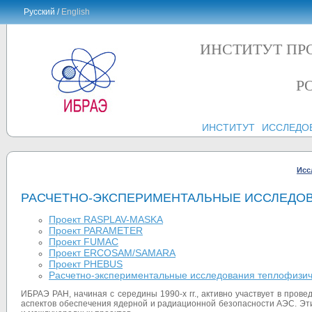
Русский /
English
ИНСТИТУТ ПР
Р
ИНСТИТУТ
ИССЛЕДО
Исс
РАСЧЕТНО-ЭКСПЕРИМЕНТАЛЬНЫЕ ИССЛЕДОВ
Проект RASPLAV-MASKA
Проект PARAMETER
Проект FUMAC
Проект ERCOSAM/SAMARA
Проект PHEBUS
Расчетно-экспериментальные исследования теплофизиче
ИБРАЭ РАН, начиная с середины 1990-х гг., активно участвует в про
аспектов обеспечения ядерной и радиационной безопасности АЭС. Эт