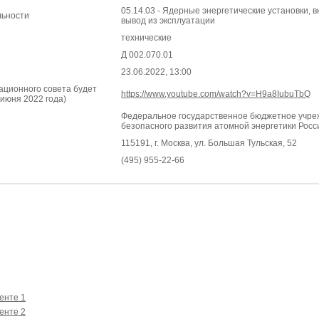
05.14.03 - Ядерные энергетические установки, 
льности
вывод из эксплуатации
технические
Д 002.070.01
23.06.2022, 13:00
ационного совета будет
https://www.youtube.com/watch?v=H9a8IubuTbQ
 июня 2022 года)
Федеральное государственное бюджетное учре
безопасного развития атомной энергетики Росс
115191, г. Москва, ул. Большая Тульская, 52
(495) 955-22-66
енте 1
енте 2