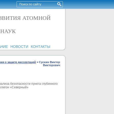
АЗВИТИЯ АТОМНОЙ
 НАУК
АНИЕ
НОВОСТИ
КОНТАКТЫ
ия о защите диссертаций
»
Сускин Виктор
Викторович
ализа безопасности пункта глубинного
полигон «Северный»