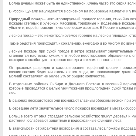
Волна цунами может быть не единственной. Очень часто это серия волн
В России цунами наблюдаются в основном на побережье Камчатки и у Ку
Природный пожар
– неконтролируемый процесс горения, стихийно во
пожары степных и хлебных массивов, торфяные и подземные пожары
убытки и, порой, приводят к человеческим жертвам. В России в среднем е
Лесной пожар – это неконтролируемое горение на лесной площади, ст
Такие бедствия происходят, к сожалению, ежегодно и во многом по вине 
Лесные пожары при сухой погоде и ветре охватывают значительные п
становится настолько сухим, что любое неосторожное обращение с о
пожаров способствуют ветреная погода и захламленность лесов.
От грозовых разрядов и самовозгорания торфяной крошки происход
возникновения бедствия оказываются люди, не проявляющие должной
молний составляет не более 2% от общего количества.
В отдельных районах Сибири и Дальнего Востока в весенний период
которые проводятся с целью уничтожения прошлогодней сухой травы и
лес.
В районах лесозаготовок они возникают главным образом весной при оч
В середине лета значительное число пожаров возникает в местах сборов
Больше всего от огня страдает сельское хозяйство: гибнут деревья и к
растения, ослабевают защитные и водоохранные функции леса.
В зависимости от характера возгорания и состава леса пожары подраз