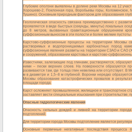
Глубокие оползни выявлены в долине реки Москвы на 12 учас
Хорошево-2, Поклонная гора, Воробьевы горы, Коломенское, Мо
Тушино). Основным природным фактором для образования глубо
Геологическая опасность связана преимущественно с разви
проявляется в виде быстрых (секунды, минуты) локальных осед
до 8 метров, вызванных гравитационным обрушением кро
суффозионным выносом в эти полости и более мелкие пустот
Карстово-суффозионные процессы на территории Москвы св
растворимых и водопроницаемых карбонатных пород камен
суффозионные явления развиты на территории СЗАО и САО (Хо
и сооружений, образовании карстовых и карстово-суффозионн
Известняки, залегающие под глинами, растворяются, образуют
ними – пески верхних слоев. На поверхности образуются п
развиваются там, где толща глин невелика или отсутствует. В М
м в диаметре и 1,5–8 м глубиной. Воронки нередко образуютс
Москвы образование катастрофических провалов в результа
площади города.
Карст осложняет промышленное, жилищное и транспортное стр
заставляет вести специальные изыскания при строительстве, пр
Опасные гидрологические явления
Опасность сильных дождей и ливней на территории города
подтоплений.
Для территории города Москвы подтопление является регулярн
Основные первичные негативные последствия процесса п