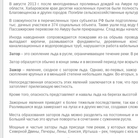
В августе 2013 г. после многодневных проливных дождей на Амуре п
области, Хабаровском крае десятки населенных пунктов были полност
Благовещенска и других городов. Погибли сельскохозяйственные культу
В совокупности в перечисленных трех субъектах РФ были подтоплены 1
тыс. дачных участков и 374 социальных объекта. Также ушли под воду 
Пассажирские перевозки по Амуру были прекращены. Спад воды начался т
Иногда наводнения сопровождаются пожарами из-за обрыва проводов
выпадают кирпичи, размываются фундаменты, деревянные конст
канализационных и водопроводных труб, нарушается работа кабельных
Затор
– это скопление льда в русле, ограничивающее течение реки. В р
Затор образуется обычно в конце зимы и в весенний период при вскрыт
Зажор
– явление, сходное с затором льда. Однако, во-первых, зажор 
скопление крупных и в меньшей степени небольших льдин. Во-вторых, за
Непосредственная опасность этих явлений заключается в том, что пр
затопляет прилегающую местность.
Кроме того, опасность представляют и навалы льда на берегах высото
Зажорные явления приводят к более тяжелым последствиям, так как он
Разлившаяся вода замерзает на лугах и в других местах, создавая слож
Места образования заторов льда можно разделить на пос­тоян­ные и
Большей частью это крутые повороты в сочетании с сужением русла.
Мощные и частые заторы льда присущи тем рекам, у которых вскрыт
Северной Двины, Печоры, Лены, Енисея, Иртыша – рек, текущих с юга на