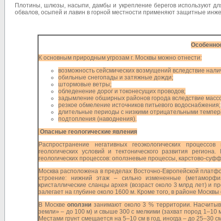
Плотины, шлюзы, насыпи, дамбы и укрепление берегов используют дл
обвалов, осыпей и лавин в горной местности применяют защитные инже
Особеннос
К основным природным угрозам г. Москвы можно отнести:
возможность сейсмических возмущений вследствие наличи
обильные снегопады и затяжные дожди;
штормовые ветры;
обледенение дорог и токонесущих проводов;
задымление обширных районов города вследствие массо
резкое обмеление источников питьевого водоснабжения;
длительные периоды с низкими отрицательными темпер
подтопления (наводнения).
Опасные геологические явления
Распространение негативных геоэкологических процессо
геологических условий и тектонического развития региона.
геологических процессов: оползневые процессы, карстово-суфф
Москва расположена в пределах Восточно-Европейской платфо
строение: нижний этаж – сильно измененные (метаморфи
кристаллические сланцы архея (возраст около 3 млрд лет) и п
залегает на глубине около 1600 м. Кроме того, в районе Москвы
В Москве
оползни
занимают около 3 % территории. Насчитыва
земли» – до 100 м) и свыше 300 с мелкими (захват пород 1–10
Местами грунт смещается на 5–10 см в год, иногда – до 25–30 см