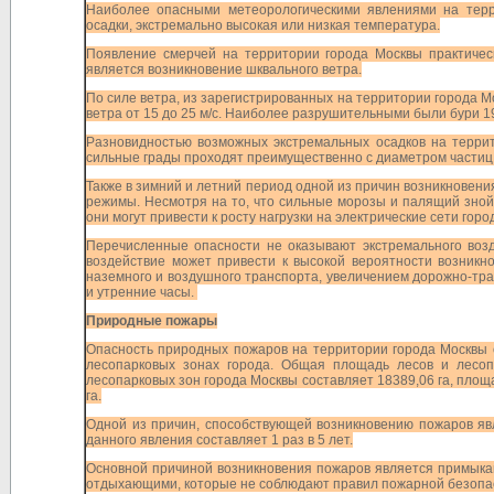
Наиболее опасными метеорологическими явлениями на терр
осадки, экстремально высокая или низкая температура.
Появление смерчей на территории города Москвы практичес
является возникновение шквального ветра.
По силе ветра, из зарегистрированных на территории города Мо
ветра от 15 до 25 м/с. Наиболее разрушительными были бури 190
Разновидностью возможных экстремальных осадков на террит
сильные грады проходят преимущественно с диаметром частиц о
Также в зимний и летний период одной из причин возникновен
режимы. Несмотря на то, что сильные морозы и палящий зной
они могут привести к росту нагрузки на электрические сети гор
Перечисленные опасности не оказывают экстремального возд
воздействие может привести к высокой вероятности возникн
наземного и воздушного транспорта, увеличением дорожно-тр
и утренние часы.
Природные пожары
Опасность природных пожаров на территории города Москвы 
лесопарковых зонах города. Общая площадь лесов и лесоп
лесопарковых зон города Москвы составляет 18389,06 га, площ
га.
Одной из причин, способствующей возникновению пожаров яв
данного явления составляет 1 раз в 5 лет.
Основной причиной возникновения пожаров является примыкан
отдыхающими, которые не соблюдают правил пожарной безопа