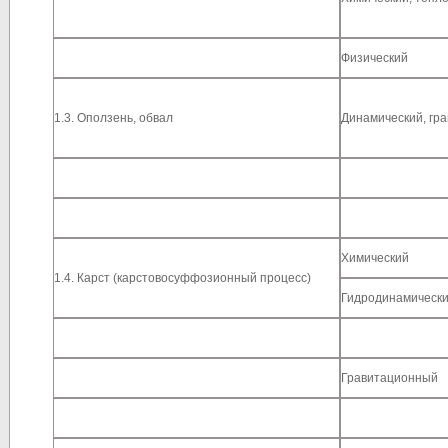
Физический
1.3. Оползень, обвал
Динамический, гр
Химический
1.4. Карст (карстово­суффозионный процесс)
Гидродинамическ
Гравитационный