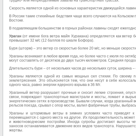
трудно- или непреодолимые завалы на транспортных трассах.
Скорость является одной из основных характеристик движущейся лавины
В России такие стихийные бедствия чаще всего случаются на Кольском 
Востоке.
В подавляющем большинстве в горных районах лавины сходят ежегодно, 
Ураган
(от имени бога ветра майя Хуракана) определяется как ветер 
превышает 32 м/с (12 баллов по шкале Бофора).
Буря (шторм) – это ветер со скоростью более 20 м/с, но меньше скорости
Ураганы возникают в любое время года, но более часто с июля по октябр
могут составлять от десятков до двух тысяч километров. Средняя продо
Длительность бури – от нескольких часов до нескольких суток, ширина –
Ураганы являются одной из самых мощных сил стихии. По своему п
землетрясения. Это объясняется тем, что они несут в себе колосса
одного часа, равно энергии ядерного взрыва в 36 Мт.
Ураганный ветер разрушает прочные и сносит легкие строения, опус
связи, повреждает транспортные магистрали и мосты, ломает и вырыв
энер­гетических сетях в производстве. Бывали случаи, когда ураганны
рельсов поезда, срывал с опор мосты, валил фабричные трубы, выбрасы
Ураганы и штормовые ветры в зимних условиях часто приводят к 
перемещаются с одного места на другое. Их продолжительность может б
и животноводческие постройки. Иногда сугробы достигают высоты ч
заносов останавливается движение всех видов транспорта. Нарушается
жертвы.