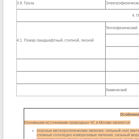
3.9. Гроза
Электрофизическ
4. 
Теплофизический
4.1. Пожар ландшафтный, степной, лесной
Химический
Особеннос
Основными источниками природных ЧС в Москве являются:
опасные метеорологические явления: сильный снег (мете
сложные гололедно-изморозевые явления, сильный моро