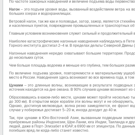
По частоте зажорных наводнений и величине подъема воды первенство
Нагон
– это подъем уровня воды, вызванный воздействием ветра на вод
больших озерах и водохра­нилищах.
Ветровой нагон, так же как и половодье, затор, зажор, является стихий
и населенных пунктов, повреждение промышленных и транспортных объе
Главным условием возникновения служит сильный и продолжительный ве
Наиболее катастрофические нагонные наводнения наблюдались в Петербу
Горного института достигал 2–4 м. В пределах дельты Северной Двины (г. А
Нагонные наводнения нередко охватывают большие территории. Продол
до нескольких суток.
Чем больше площадь водоема и меньше его глубина, тем больших разме
По величине подъема уровня, повторяемости и материальному ущербу
место в России. Наводнения здесь возникают во все времена года, в то
Цунами
– это длинные волны, возникающие в результате подводных з
источник находится на дне океана. В 90% случаев цунами возникает из
Образовавшись в каком-либо месте, цунами может пройти несколько ты
до 300 км). В открытом море корабли эти волны могут и не обнаружить,
Однако, достигнув мелководья, волна резко замедляется, ее фронт в
случае у побережья достигает 5–20 м, иногда доходит до 40 м.
Так, при цунами в Юго-Восточной Азии, вызванным подводным землет
прибрежные районы Индонезии, Шри-Ланки, юга Индии, Таиланда и дру
людей, даже в Порт-Элизабет в ЮАР, в 6900 км от эпицентра. По данны
погибших вряд ли когда-либо станет известно.