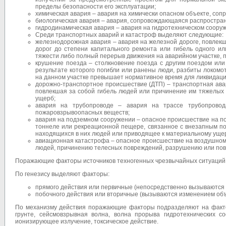
пределы безопасности его эксплуатации;
химическая авария – авария на химически опасном объекте, со
биологическая авария – авария, сопровождающаяся распростран
гидродинамическая авария – авария на гидротехническом сооруж
Среди транспортных аварий и катастроф выделяют следующие:
железнодорожная авария – авария на железной дороге, повлекш
дорог до степени капитального ремонта или гибель одного и
тяжести либо полный перерыв движения на аварийном участке,
крушение поезда – столкновение поезда с другим поездом или 
результате которого погибли или ранены люди, разбиты локомо
на данном участ­ке превышает нормативное время для ликвидаци
дорожно-транспортное происшествие (ДТП) – транс­порт­ная ава
повлекшая за собой гибель людей или причинение им тяжелых
ущерб;
авария на трубопроводе – авария на трассе трубопрово
пожаровзрывоопасных веществ;
авария на подземном сооружении – опасное происшествие на по
тоннеле или рекреационной пещере, связанное с внезапным п
находящихся в них людей или приводящее к материальному уще
авиационная катастрофа – опасное происшествие на воздушном с
людей, причинению телесных повреждений, разрушению или пов
Поражающие факторы источников техногенных чрезвычайных ситуаций 
По генезису выделяют факторы:
прямого действия или первичные (непосредственно вызываются 
побочного действия или вторичные (вызываются изменением о
По механизму действия поражающие факторы подразделяют на фактор
грунте, сейсмовзрывная волна, волна прорыва гидротехнических со
ионизирующее излучение, токсическое действие.