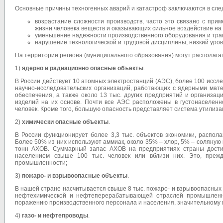
Основные причины техногенных аварий и катастроф заключаются в сл
возрастание сложности производств, часто это связано с при
жизни человека веществ и оказывающих сильное воздействие н
уменьшение надежности производственного оборудования и тран
нарушение технологической и трудовой дисциплины, низкий уров
На территории региона (муниципального образования) могут располага
1)
ядерно и радиационно опасные объекты
.
В России действует 10 атомных электростанций (АЭС), более 100 иссл
научно-исследовательских организаций, работающих с ядерными мате
обеспечения, а также около 13 тыс. других предприятий и организа
изделий на их основе. Почти все АЭС расположены в густонаселенн
человек. Кроме того, большую опасность представляет система утилиза
2)
химически опасные объекты
.
В России функционирует более 3,3 тыс. объектов экономики, распол
Более 50% из них используют аммиак, около 35% – хлор, 5% – соляную
тонн АХОВ. Суммарный запас АХОВ на предприятиях страны достига
населением свыше 100 тыс. человек или вблизи них. Это, преж
промышленности;
3)
пожаро- и взрывоопасные объекты
.
В нашей стране насчитывается свыше 8 тыс. пожаро- и взрывоопасных
нефтехимической и нефтеперерабатывающей отраслей промышленно
поражению производственного персонала и населения, значительному
4)
газо- и нефтепроводы
.