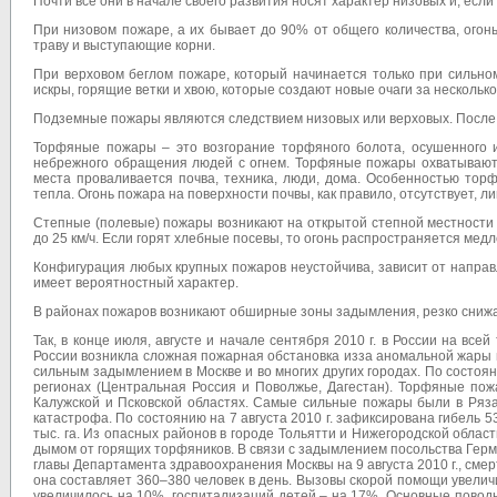
Почти все они в начале своего развития носят характер низовых и, ес
При низовом пожаре, а их бывает до 90% от общего количества, огонь
траву и выступающие корни.
При верховом беглом пожаре, который начинается только при сильном
искры, горящие ветки и хвою, которые создают новые очаги за несколько 
Подземные пожары являются следствием низовых или верховых. После с
Торфяные пожары – это возгорание торфяного болота, осушенного ил
небрежного обращения людей с огнем. Торфяные пожары охватывают 
места проваливается почва, техника, люди, дома. Особенностью тор
тепла. Огонь пожара на поверхности почвы, как правило, отсутствует, л
Степные (полевые) пожары возникают на открытой степной местности 
до 25 км/ч. Если горят хлебные посевы, то огонь распространяется медл
Конфигурация любых крупных пожаров неустойчива, зависит от направл
имеет вероятностный характер.
В районах пожаров возникают обширные зоны задымления, резко снижае
Так, в конце июля, августе и начале сентября 2010 г. в России на все
России возникла сложная пожарная обстановка из­за аномальной жары
сильным задымлением в Москве и во многих других городах. По состояни
регионах (Центральная Россия и Поволжье, Дагестан). Торфяные пож
Калужской и Псковской областях. Самые сильные пожары были в Ряза
катастрофа. По состоянию на 7 августа 2010 г. зафиксирована гибель 
тыс. га. Из опасных районов в городе Тольятти и Нижегородской обла
дымом от горящих торфяников. В связи с задымлением посольства Герм
главы Департамента здравоохранения Москвы на 9 августа 2010 г., смерт
она составляет 360–380 человек в день. Вызовы скорой помощи увеличи
увеличилось на 10%, госпитализаций детей – на 17%. Основные повод