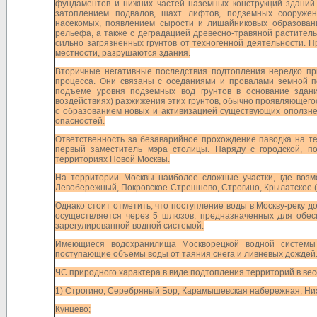
фундаментов и нижних частей наземных конструкций зданий
затоплением подвалов, шахт лифтов, подземных сооружен
насекомых, появлением сырости и лишайниковых образован
рельефа, а также с деградацией древесно-травяной растител
сильно загрязненных грунтов от техногенной деятельности. 
местности, разрушаются здания.
Вторичные негативные последствия подтопления нередко пр
процесса. Они связаны с оседаниями и провалами земной п
подъеме уровня подземных вод грунтов в основание здани
воздействиях) разжижения этих грунтов, обычно проявляющегос
с образованием новых и активизацией существующих оползнев
опасностей.
Ответственность за безаварийное прохождение паводка на те
первый заместитель мэра столицы. Наряду с городской, п
территориях Новой Москвы.
На территории Москвы наиболее сложные участки, где возм
Левобережный, Покровское-Стрешнево, Строгино, Крылатское (М
Однако стоит отметить, что поступление воды в Москву-реку 
осуществляется через 5 шлюзов, предназначенных для обесп
зарегулированной водной системой.
Имеющиеся водохранилища Москворецкой водной системы 
поступающие объемы воды от таяния снега и ливневых дождей
ЧС природного характера в виде подтопления территорий в ве
1) Строгино, Серебряный Бор, Карамышевская набережная; Ни
Кунцево;