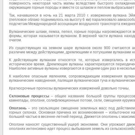
поверхность некоторая часть магмы вследствие быстрого охлаждени
окружающие горные породы и вместе со шлаком и пеплом выбрасывает и
Так, начавшееся в ночь на 21 марта 2010 г. извержение вулкана Э
(пепловое облако поднималось на высоту 6 км) парализовало авиасооб
подсчетам Международной ассоциации воздушного транспорта ежеднев
Вулканические шлаки, пемза, пепел, горные породы нагромождаются в
формы, которая называется вулканом. В верхней части вулкана нахо
очагом.
Из существующих на земном шаре вулканов около 900 считаются акт
различие между действующими, дремлющими и потухшими вулканами но
К действующим вулканам относятся те, которые извергались в ис
историческое время. Дремлющие вулканы характеризуются периодичес
Наиболее активные вулканы извергаются в среднем один раз в несколько 
К наиболее опасным явлениям, сопровождающим извержения вулкано
вулканические наводнения, палящая вулканическая туча и вулканически
Краткосрочные прогнозы вулканических извержений довольно точны.
Склоновые процессы
– общее название большой группы процессов 
камнепады, оползни, солифлюкционные потоки, сели, смещения курумов 
Оползень
– это скользящее смещение земляных масс под действием с
горных склонах. Основная причина их возникновения – избыточное н
большей частью в весенне-летний период. Движется оползень с максим
Оползни наносят существенный ущерб экономике. Они угрожают движ
оползнях интенсивно идет процесс выбывания земель из сельскохозяйс