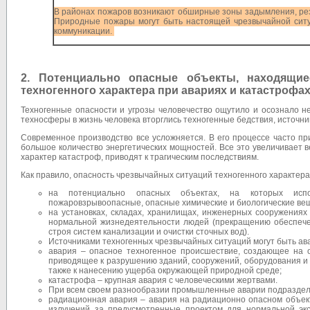
В районах пожаров возникают обширные зоны задымления, рез
Природные пожары могут быть настоящей чрезвычайной ситу
коммуникации.
2. Потенциально опасные объекты, находящи
техногенного характера при авариях и катастрофах
Техногенные опасности и угрозы человечество ощутило и осознало н
техносферы в жизнь человека вторглись техногенные бедствия, источн
Современное производство все усложняется. В его процессе часто п
большое количество энергетических мощностей. Все это увеличивает 
характер катастроф, приводят к трагическим последствиям.
Как правило, опасность чрезвычайных ситуаций техногенного характера
на потенциально опасных объектах, на которых испол
пожаровзрывоопасные, опасные химические и биологические ве
на установках, складах, хранилищах, инженерных сооружения
нормальной жизнедеятельности людей (прекращению обеспечен
строя систем канализации и очистки сточных вод).
Источниками техногенных чрезвычайных ситуаций могут быть ав
авария – опасное техногенное происшествие, создающее на о
приводящее к разрушению зданий, сооружений, оборудования и 
также к нанесению ущерба окружающей природной среде;
катастрофа – крупная авария с человеческими жертвами.
При всем своем разнообразии промышленные аварии подраздел
радиационная авария – авария на радиационно опасном объек
излучений за предусмотренные проектом для нормальной эк