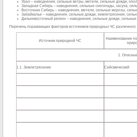
Урал – наводнения, сильные ветры, метели, сильные дожди, опол
Западная Сибирь – наводнения, сильные снегопады, засуха, сил
Восточная Сибирь – наводнения, метели, сильные морозы, сильн
Забайкалье – наводнения, сильные дожди, землетрясения, сильн
Дальневосточный регион – наводнения, сильные дожди, сильные 
Перечень поражающих факторов источников природных ЧС различного п
Наименование п
Источник природной ЧС
прир
1. Опасны
1.1. Землетрясение
Сейсмический