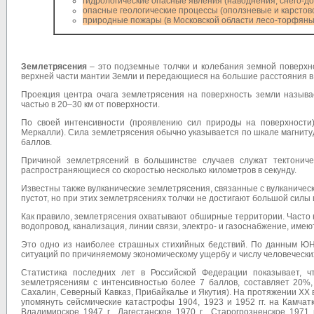
гидрологические опасные явления (наводнения, снего-д
опасные геологические процессы (оползневые и карсто
природные пожары (в Московской области лесо-торфяны
Землетрясения
– это подземные толчки и колебания земной поверхн
верхней части мантии Земли и передающиеся на большие расстояния в 
Проекция центра очага землетрясения на поверхность земли называ
частью в 20–30 км от поверхности.
По своей интенсивности (проявлению сил природы на по­верхност
Меркалли). Сила землетрясения обычно указывается по шкале магниту
баллов.
Причиной землетрясений в большинстве случаев служат тектониче
распространяющиеся со скоростью несколько километров в секунду.
Известны также вулканические землетрясения, связанные с вулканиче
пустот, но при этих землетрясениях толчки не достигают большой силы
Как правило, землетрясения охватывают обширные территории. Часто 
водопровод, канализация, линии связи, электро­- и газоснабжение, име
Это одно из наиболее страшных стихийных бедствий. По данным Ю
ситуаций по причиняемому экономическому ущербу и числу человеческ
Статистика последних лет в Российской Федерации показывает, 
землетрясениям с интенсивностью более 7 баллов, составляет 20%
Сахалин, Северный Кавказ, Прибайкалье и Якутия). На протяжении XX
упомянуть сейсмические катастрофы 1904, 1923 и 1952 гг. на Камчатке 
Владимирское 1947 г., Дагестанское 1970 г., Старогрозненское 1971 