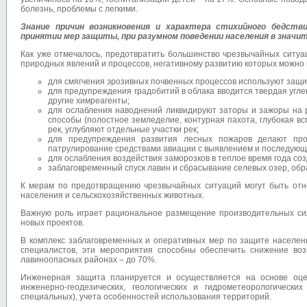
болезнь, проблемы с легкими.
Знание причин возникновения и характера стихийного бедств
принятии мер защиты, при разумном поведении населения в значит
Как уже отмечалось, предотвратить большинство чрезвычайных ситуа
природных явлений и процессов, негативному развитию которых можн
для смягчения эрозивных почвенных процессов используют защ
для предупреждения градобитий в облака вводится твердая угле
другие химреагенты;
для ослабления наводнений ликвидируют заторы и зажоры на 
способы (полостное земледелие, контурная пахота, глубокая вс
рек, углубляют отдельные участки рек;
для предупреждения развития лесных пожаров делают прос
патрулирование средствами авиации с выявлением и последующе
для ослабления воздействия заморозков в теплое время года с
заблаговременный спуск лавин и сбрасывание селевых озер, обра
К мерам по предотвращению чрезвычайных ситуаций могут быть отн
населения и сельскохозяйственных животных.
Важную роль играет рациональное размещение производительных сил
новых проектов.
В комплекс заблаговременных и оперативных мер по защите населен
специалистов, эти мероприятия способны обеспечить снижение во
лавиноопасных районах – до 70%.
Инженерная защита планируется и осуществляется на основе оцен
инженерно-геодезических, геологических и гидрометеорологическ
специальных), учета особенностей использования территорий.