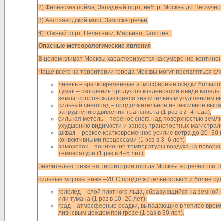
2) Филёвская пойма, Западный порт, наб. р. Москвы до Нескучно
3) Автозаводский мост, Замоскворечье;
4) Южный порт, Печатники, Марьино, Капотня.
Опасные метеорологические явления
В целом климат Москвы характеризуется как умеренно-контине
Чаще всего на территории города Москвы могут проявляться с
ливень – кратковременные атмосферные осадки большой 
туман – скопление продуктов конденсации в виде капель
земли, сопровождающееся значительным ухудшением види
сильный снегопад – продолжительное интенсивное выпа
затруднению движения транспорта (1 раз в 2–4 года);
сильная метель – перенос снега над поверхностью земл
ухудшению видимости и заносу транспортных магистралей
шквал – резкое кратковременное усилие ветра до 20–30
конвективными процессами (1 раз в 3–6 лет);
заморозок – понижение температуры воздуха на поверхн
температуре (1 раз в 4–5 лет).
Значительно реже на территории города Москвы встречаются та
сильные морозы ниже –20°С продолжительностью 5 и более суток
гололед – слой плотного льда, образующийся на земной
или тумана (1 раз в 10–20 лет);
град – атмосферные осадки, выпадающие в теплое время 
ливневым дождем при грозе (1 раз в 30 лет).