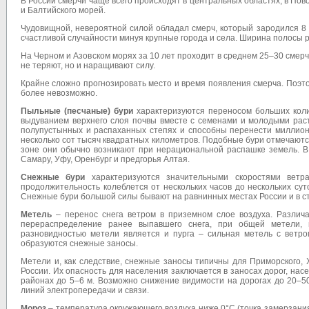
В России смерчи чаще всего происходят в центральных областях, в Пово
и Балтийского морей.
Чудовищной, невероятной силой обладал смерч, который зародился 8 и
счастливой случайности минуя крупные города и села. Ширина полосы 
На Черном и Азовском морях за 10 лет проходит в среднем 25–30 смерч
не теряют, но и наращивают силу.
Крайне сложно прогнозировать место и время появления смерча. Поэт
более невозможно.
Пыльные (песчаные) бури
характеризуются переносом больших коли
выдуванием верхнего слоя почвы вместе с семенами и молодыми раст
полупустынных и распаханных степях и способны перенести миллион
несколько сот тысяч квадратных километров. Подобные бури отмечаются
зоне они обычно возникают при нерациональной распашке земель. В
Самару, Уфу, Оренбург и предгорья Алтая.
Снежные бури
характеризуются значительными скоростями ветр
продолжительность колеблется от нескольких часов до нескольких сут
Снежные бури большой силы бывают на равнинных местах России и в с
Метель
– перенос снега ветром в приземном слое воздуха. Различ
перераспределение ранее выпавшего снега, при общей метели, 
разновидностью метели является и пурга – сильная метель с ветр
образуются снежные заносы.
Метели и, как следствие, снежные заносы типичны для Приморского, Х
России. Их опасность для населения заключается в заносах дорог, нас
районах до 5–6 м. Возможно снижение видимости на дорогах до 20–5
линий электропередачи и связи.
Мороз
– температура окружающего воздуха ниже 0°C (точка замерзани