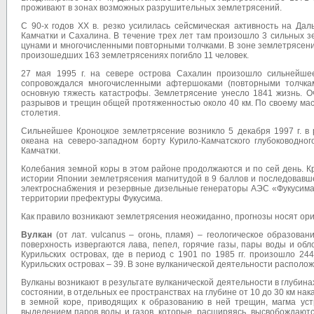
проживают в зонах возможных разрушительных землетрясений.
С 90-х годов XX в. резко усилилась сейсмическая активность на Дал
Камчатки и Сахалина. В течение трех лет там произошло 3 сильных з
цунами и многочисленными повторными толчками. В зоне землетрясения 
произошедших 163 землетрясениях погибло 11 человек.
27 мая 1995 г. на севере острова Сахалин произошло сильнейше
сопровождался многочисленными афтершоками (повторными толчкам
основную тяжесть катастрофы. Землетрясение унесло 1841 жизнь. О
разрывов и трещин общей протяженностью около 40 км. По своему ма
столетия.
Сильнейшее Кроноцкое землетрясение возникло 5 декабря 1997 г. в 
океана на северо-западном борту Курило-Камчатского глубоководног
Камчатки.
Колебания земной коры в этом районе продолжаются и по сей день. К
истории Японии землетрясения магнитудой в 9 баллов и последовавш
электроснабжения и резервные дизельные генераторы АЭС «Фукусим
территории префектуры Фукусима.
Как правило возникают землетрясения неожиданно, прогнозы носят ор
Вулкан
(от лат. vulcanus – огонь, пламя) – геологическое образов
поверхность извергаются лава, пепел, горячие газы, пары воды и об
Курильских островах, где в период с 1901 по 1985 гг. произошло 24
Курильских островах – 39. В зоне вулканической деятельности располож
Вулканы возникают в результате вулканической деятельности в глубинах
состоянии, в отдельных ее пространствах на глубине от 10 до 30 км н
в земной коре, приводящих к образованию в ней трещин, магма ус
выделением паров воды и газов, которые, расширяясь, высвобождают