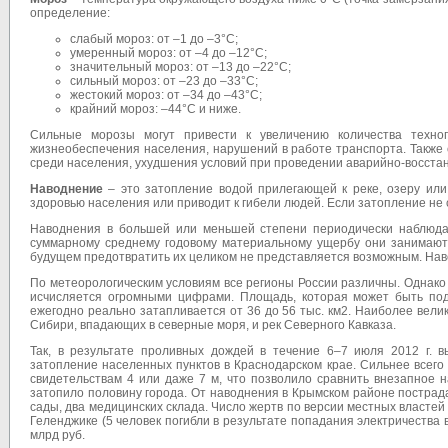
определение:
слабый мороз: от –1 до –3°C;
умеренный мороз: от –4 до –12°C;
значительный мороз: от –13 до –22°C;
сильный мороз: от –23 до –33°C;
жестокий мороз: от –34 до –43°C;
крайний мороз: –44°C и ниже.
Сильные морозы могут привести к увеличению количества техно
жизнеобеспечения населения, нарушений в работе транспорта. Также
среди населения, ухудшения условий при проведении аварийно-восстан
Наводнение
– это затопление водой прилегающей к реке, озеру или
здоровью населения или приводит к гибели людей. Если затопление не 
Наводнения в большей или меньшей степени периодически наблюда
суммарному среднему годовому материальному ущербу они занимают 
будущем предотвратить их целиком не представляется возможным. Нав
По метеорологическим условиям все регионы России различны. Однако 
исчисляется огромными цифрами. Площадь, которая может быть подв
ежегодно реально затапливается от 36 до 56 тыс. км2. Наиболее велик
Сибири, впадающих в северные моря, и рек Северного Кавказа.
Так, в результате проливных дождей в течение 6–7 июля 2012 г. 
затопление населенных пунктов в Краснодарском крае. Сильнее всего
свидетельствам 4 или даже 7 м, что позволило сравнить внезапное 
затопило половину города. От наводнения в Крымском районе пострадал
сады, два медицинских склада. Число жертв по версии местных властей н
Геленджике (5 человек погибли в результате попадания электричества 
млрд руб.