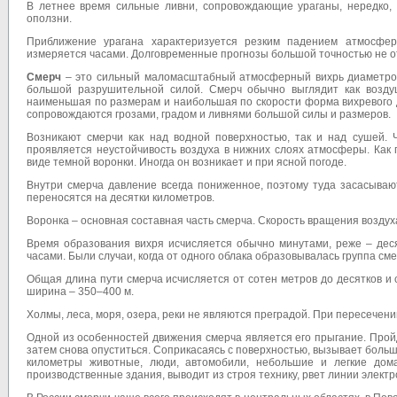
В летнее время сильные ливни, сопровождающие ураганы, нередко, в
оползни.
Приближение урагана характеризуется резким падением атмосферн
измеряется часами. Долговременные прогнозы большой точностью не 
Смерч
– это сильный маломасштабный атмосферный вихрь диаметром д
большой разрушительной силой. Смерч обычно выглядит как возду
наименьшая по размерам и наибольшая по скорости форма вихревого д
сопровождаются грозами, градом и ливнями большой силы и размеров.
Возникают смерчи как над водной поверхностью, так и над сушей. 
проявляется неустойчивость воздуха в нижних слоях атмосферы. Как п
виде темной воронки. Иногда он возникает и при ясной погоде.
Внутри смерча давление всегда пониженное, поэтому туда засасываю
переносятся на десятки километров.
Воронка – основная составная часть смерча. Скорость вращения воздуха
Время образования вихря исчисляется обычно минутами, реже – дес
часами. Были случаи, когда от одного облака образовывалась группа сме
Общая длина пути смерча исчисляется от сотен метров до десятков и
ширина – 350–400 м.
Холмы, леса, моря, озера, реки не являются преградой. При пересече
Одной из особенностей движения смерча является его прыгание. Пройдя
затем снова опуститься. Соприкасаясь с поверхностью, вызывает больш
километры животные, люди, автомобили, небольшие и легкие до
производственные здания, выводит из строя технику, рвет линии электр