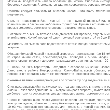
Можно ли предсказать начало оползня? Да, можно. Оползень никогд
береговых укреплений, смещаются здания, сооружения, деревья, теле
Оползни следует отличать от обвалов. Обвал – это почти мгновенно
медленнее.
Сель
(от арабского сайль – бурный поток) – бурный грязевый или г
возникающий в бассейнах небольших горных рек. Причина его возникн
прорыв водоемов, реже землетрясения, извержения вулканов.
В отличие от обычных потоков сель движется, как правило, отдельны
вязкой магмы. Крутой передний фронт селевой волны высотой от 5 до 15
Максимальная высота вала водогрязевого потока иногда достигает 25 м
энергию.
Обладая большой массой и высокой скоростью передвижения (до 15 км/ч
из строя линии связи, электропередачи, приводят к гибели людей
возникновения в горах и до момента выхода его в равнинную часть – 20–
В России до 20% территории находится в селеопасных зонах. Особе
Дагестане, в районе Новороссийска, Саяно-Байкальской области, 
Верхоянского хребтов. Они также происходят в некоторых районах Прим
Снежные лавины
– низвергающиеся со склонов гор под воздействием 
Снег, накапливающийся на склонах гор, под влиянием силы тяжести и о
склона. Начав свое движение, он быстро набирает скорость, захватыва
до более пологих участков или дна долины, где лавина тормозится и ос
Снежные лавины очень часто угрожают населенным пунктам, спортивн
электропередачи, объектам горнодобывающей промышленности и друг
10 м3 уже представляет опасность для человека и легкой техники. 