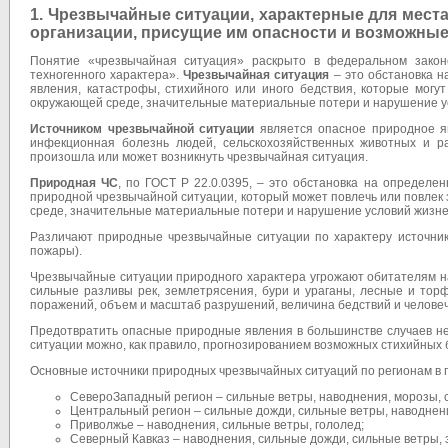
1. Чрезвычайные ситуации, характерные для мест
организации, присущие им опасности и возможные
Понятие «чрезвычайная ситуация» раскрыто в федеральном зако
техногенного характера».
Чрезвычайная ситуация
– это обстановка н
явления, катастрофы, стихийного или иного бедствия, которые могу
окружающей среде, значительные материальные потери и нарушение у
Источником чрезвычайной ситуации
является опасное природное я
инфекционная болезнь людей, сельскохозяйственных животных и ра
произошла или может возникнуть чрезвычайная ситуация.
Природная ЧС
, по ГОСТ Р 22.0.03­95, – это обстановка на определ
природной чрезвычайной ситуации, который может повлечь или повлек
среде, значительные материальные потери и нарушение условий жизн
Различают природные чрезвычайные ситуации по характеру источника
пожары).
Чрезвычайные ситуации природного характера угрожают обитателям н
сильные разливы рек, землетрясения, бури и ураганы, лесные и тор
поражений, объем и масштаб разрушений, величина бедствий и человеч
Предотвратить опасные природные явления в большинстве случаев не
ситуации можно, как правило, прогнозированием возможных стихийных 
Основные источники природных чрезвычайных ситуаций по регионам в
Северо­Западный регион – сильные ветры, наводнения, морозы, 
Центральный регион – сильные дожди, сильные ветры, наводнени
Приволжье – наводнения, сильные ветры, гололед;
Северный Кавказ – наводнения, сильные дожди, сильные ветры, з