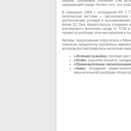
аварии, требуемые значения этих вел
окружающей среды. Более того, эта опас
В середине 1989 г. сотрудники КИ С.Т
безопасная система — экологическая п
экологических условий и возникновения
блока [2]. Она предполагала создание
изолировать внешнюю среду от ТСМ и 
провести разборку этих материалов и по
Авторы предложения обратились к Мини
эскизную проработку различных вариан
котором рассматривались несколько вари
«Зеленая лужайка»
(полная дист
«Холм»
(засыпка объекта, превра
«Промежуточное омоноличиван
«Арка»
(создание герметичног
окончательной разборки объекта)