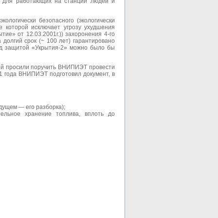
ть для работающих на станции людей и
кологически безопасного (экологически
ие которой исключает угрозу ухудшения
ие» от 12.03.2001г.)) захоронения 4-го
долгий срок (~ 100 лет) гарантировано
од защитой «Укрытия-2» можно было бы
рой просили поручить ВНИПИЭТ провести
1 года ВНИПИЭТ подготовил документ, в
дущем — его разборка);
ельное хранение топлива, вплоть до