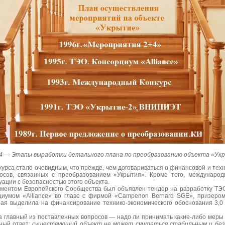
5.4 — Этапы выработки детального плана по преобразованию объекта «Ук
урса стало очевидным, что прежде, чем договариваться о финансовой и тех
осов, связанных с преобразованием «Укрытия». Кроме того, междунаро
уации с безопасностью этого объекта.
аментом Европейского Сообщества был объявлен тендер на разработку ТЭ
циумом «Alliance» во главе с фирмой «Campenon Bernard SGE», призером
рая выделила на финансирование технико-экономического обоснования 3,0
На главный из поставленных вопросов — надо ли принимать какие-либо мер
ный ответ:
существующий объект не может считаться стабильным и без