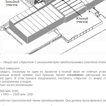
2 — Общий вид «Укрытия» с указанием трех предполагаемых участков стаб
 был завершен.
дать, поскольку ни один из проектов в полной мере не отвечал услов
тоенным второй премии, был признан проект
«
resolution
»
(авторский ко
d sge»). В этом проекте предлагалось построить «Укрытие -2» вокруг ст
и захоронение отходов.
трат на его реализацию:
300 млн. USD;
 с РАО — 1500 млн. USD.
работка стратегической линии преобразования. Она должна была включать не