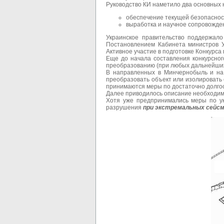
Руководство КИ наметило два основных
обеспечение текущей безопаснос
выработка и научное сопровожде
Украинское правительство поддержало
Постановлением Кабинета министров 
Активное участие в подготовке Конкурс
Еще до начала составления конкурсно
преобразованию (при любых дальнейших
В направленных в Минчернобыль и на 
преобразовать объект или изолировать
принимаются меры по достаточно долгос
Далее приводилось описание необходимых
Хотя уже предпринимались меры по ук
разрушения
при экстремальных сейсм