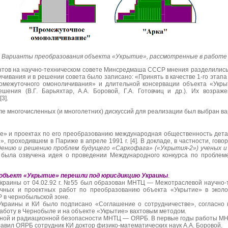
 — Варианты преобразования объекта «Укрытие», рассмотренные в работ
тов на научно-техническом совете Минсредмаша СССР мнения разделились.
чивания и в решении совета было записано: «Принять в качестве 1-го этап
омежуточного омоноличивания» и длительной консервации объекта «Укры
шения (В.Г. Барьяхтар, А.А. Боровой, Г.А. Готовчиц и др.). Их возра
3].
сле многочисленных (и многолетних) дискуссий для реализации был выбран ва
е» и проектах по его преобразованию международная общественность детал
 проходившем в Париже в апреле 1991 г. [4]. В докладе, в частности, гово
дению и решению проблем будущего «Саркофага» («Укрытия-2») ученых и
 была озвучена идея о проведении Международного конкурса по проблем
и объект «Укрытие» перешли под юрисдикцию Украины
.
краины от 04.02.92 г. №55 был образован МНТЦ — Межотраслевой научно-т
учных и проектных работ по преобразованию объекта «Укрытие» в эколо
 в чернобыльской зоне.
краины и КИ было подписано «Соглашение о сотрудничестве», согласно
работу в Чернобыле и на объекте «Укрытие» вахтовым методом.
ной и радиационной безопасности МНТЦ — ОЯРБ. В первые годы работы МН
лавил ОЯРБ сотрудник КИ доктор физико-математических наук А.А. Боровой.