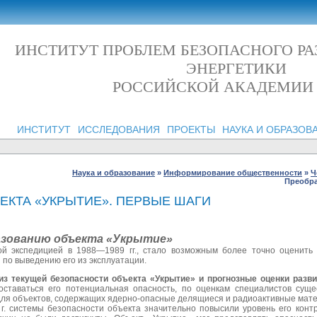
ИНСТИТУТ ПРОБЛЕМ БЕЗОПАСНОГО Р
ЭНЕРГЕТИКИ
РОССИЙСКОЙ АКАДЕМИИ
ИНСТИТУТ
ИССЛЕДОВАНИЯ
ПРОЕКТЫ
НАУКА И ОБРАЗОВ
Наука и образование
»
Информирование общественности
»
Ч
Преобра
ЕКТА «УКРЫТИЕ». ПЕРВЫЕ ШАГИ
разованию объекта «Укрытие»
й экспедицией в 1988—1989 гг., стало возможным более точно оценить
 по выведению его из эксплуатации.
из текущей безопасности объекта «Укрытие» и прогнозные оценки разви
ставаться его потенциальная опасность, по оценкам специалистов суще
ля объектов, содержащих ядерно-опасные делящиеся и радиоактивные мат
 г. системы безопасности объекта значительно повысили уровень его конт