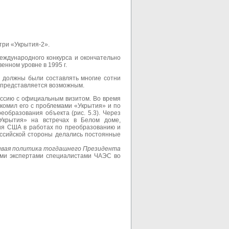
три «Укрытия-2».
еждународного конкурса и окончательно
енном уровне в 1995 г.
 должны были составлять многие сотни
 представляется возможным.
оссию с официальным визитом. Во время
комил его с проблемами «Укрытия» и по
образования объекта (рис. 5.3). Через
Укрытия» на встречах в Белом доме,
ия США в работах по преобразованию и
оссийской стороны делались постоянные
йчивая политика тогдашнего Президента
ными экспертами специалистами ЧАЭС во