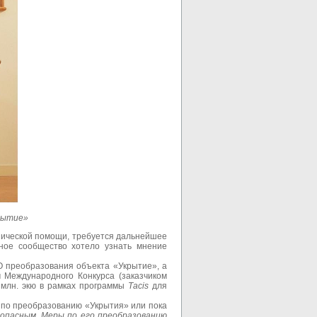
рытие»
нической помощи, требуется дальнейшее
дное сообщество хотело узнать мнение
О преобразования объекта «Укрытие», а
 Международного Конкурса (заказчиком
 млн. экю в рамках программы
Т
acis
для
ы по преобразованию «Укрытия» или пока
опасным. Меры по его преобразованию