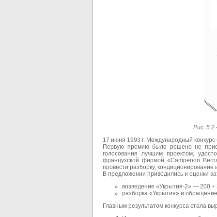
Рис. 5.
17 июня 1993 г. Международный конкурс
Первую премию было решено не присуж
голосования лучшим проектом, удос
французской фирмой «Сampenon Bernar
провести разборку, кондиционирование 
В предложении приводились и оценки за
возведение «Укрытия-2» — 200 ÷ 
разборка «Укрытия» и обращение
Главным результатом конкурса стала вы