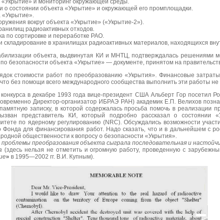
 «Укрытие» и мониторинг окружающей среды.
 о состоянии объекта «Укрытие» и окружающей его промплощадки.
 «Укрытие».
ружения вокруг объекта «Укрытие» («Укрытие-2»).
ранилищ радиоактивных отходов.
ка по сортировке и переработке РАО.
и складирование в хранилищах радиоактивных материалов, находящихся вну
абилизации объекта, выдвинутая КИ и МНТЦ, подтверждалась решениями м
о безопасности объекта «Укрытие» — документе, принятом на правительств
рядок стоимости работ по преобразованию «Укрытия». Финансовые затраты
 что без помощи всего международного сообщества выполнить эти работы не
конкурса в декабре 1993 года вице-президент США Альберт Гор посетил Р
дновременно Директор-организатор ИБРАЭ РАН) академик Е.П. Велихов позна
памятную записку, в которой содержалась просьба помочь в реализации пре
ызван представитель КИ, который подробно рассказал о состоянии «
митете по ядерному регулированию (NRC). Обсуждались возможности участ
 Фонда для финансирования работ. Надо сказать, что и в дальнейшем с р
родной общественности к вопросу о безопасности «Укрытия».
нии проблемы преобразования объекта сыграла последовательная и насто
ва
(здесь нельзя не отметить и огромную работу, проведенную с зарубеж
ие
»
в 1995—2002 гг. В.И. Купным).