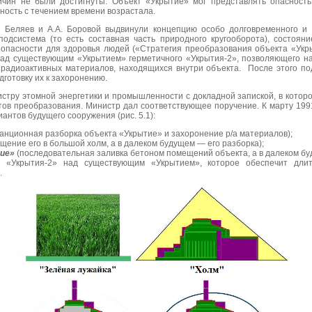
ичин не были достигнуты. Объект «Укрытие» мог представлять опаснос
ность с течением времени возрастала.
. Беляев и А.А. Боровой выдвинули концепцию особо долговременного и э
одсистема (то есть составная часть природного кругооборота), состоян
 опасности для здоровья людей («Стратегия преобразования объекта «Укрыт
 над существующим «Укрытием» герметичного «Укрытия-2», позволяющего на 
радиоактивных материалов, находящихся внутри объекта. После этого п
дготовку их к захоронению.
стру этомной энергетики и промышленности с докладной запиской, в кото
тов преобразования. Министр дал соответствующее поручение. К марту 199
антов будущего сооружения (рис. 5.1):
анционная разборка объекта «Укрытие» и захоронение р/а материалов);
щение его в большой холм, а в далеком будущем — его разборка);
ие»
(последовательная заливка бетоном помещений объекта, а в далеком бу
о «Укрытия-2» над существующим «Укрытием», которое обеспечит длит
.