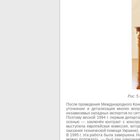
Рис. 
После проведения Международного Конк
уточнение и детализация многих вопр
независимых западных экспертов по сит
Поэтому весной 1994 г. первым департ
осенью — заключён контракт с консор
выступила европейская комиссия, кото
оказания технической помощи Украине).
В 1995 г. эта работа была завершена. 
можно подождать, — был дан однознач