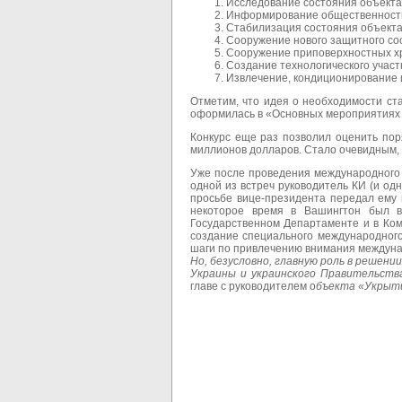
Исследование состояния объекта
Информирование общественности
Стабилизация состояния объекта
Сооружение нового защитного соо
Сооружение приповерхностных х
Создание технологического участ
Извлечение, кондиционирование 
Отметим, что идея о необходимости ст
оформилась в «Основных мероприятиях п
Конкурс еще раз позволил оценить по
миллионов долларов. Стало очевидным,
Уже после проведения международного 
одной из встреч руководитель КИ (и о
просьбе вице-президента передал ему 
некоторое время в Вашингтон был в
Государственном Департаменте и в Ко
создание специального международного
шаги по привлечению внимания междуна
Н
о, безусловно, главную роль в реше
Украины и украинского Правительст
главе с руководителем о
бъекта «Укрыт