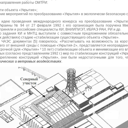
 направления работы ОМТРИ:
ти объекта «Укрытие»;
ние мероприятий по преобразованию «Укрытия» в экологически безопасную с
 идею проведения международного конкурса на преобразование «Укрытия
Украины № 94 от 27 февраля 1992 г. его организация была поручена Ми
а приняли и российские специалисты КИ, ВНИИПИЭТ, ИБРАЭ РАН, РИ и др.
го задания КИ и МНТЦ выступили с совместным предложением обязательно
 действиях) стадию «стабилизации существующего объекта «Укрытие».
ЧАЭС документах [5] говорилось: «Рассчитывать на возможность за корот
 его от внешней среды с помощью «Укрытия-2», представляется неоправда
рочной (для «Укрытия» ³ 10 лет) стабилизации объекта и минимизации его 
 (согласно представлениям 1992 г.) мер по стабилизации конструкций «Укрыт
реплению конструкций «Укрытия», они были недостаточными для того, ч
ических и ветровых воздействиях
.