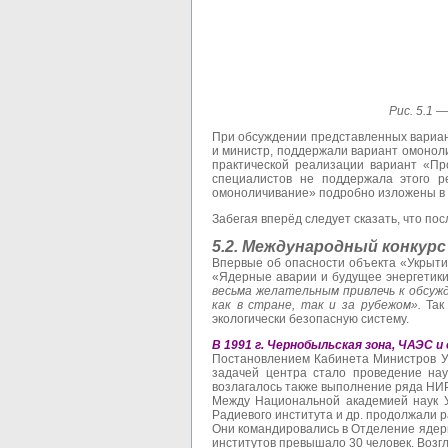
Рис. 5.1
При обсуждении представленных вариан
и министр, поддержали вариант омоноли
практической реализации вариант «Пр
специалистов не поддержала этого ре
омоноличивание» подробно изложены в [
Забегая вперёд следует сказать, что по
5.2. Международный конкурс
Впервые об опасности объекта «Укрыти
«Ядерные аварии и будущее энергетики»,
весьма желательным привлечь к обсуж
как в стране, так и за рубежом».
Так
экологически безопасную систему.
В 1991 г. Чернобыльская зона, ЧАЭС 
Постановлением Кабинета Министров У
задачей центра стало проведение на
возлагалось также выполнение ряда НИР
Между Национальной академией наук У
Радиевого института и др. продолжали 
Они командировались в Отделение ядер
институтов превышало 30 человек. Возг