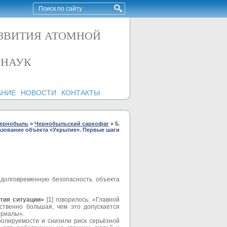
АЗВИТИЯ АТОМНОЙ
 НАУК
АНИЕ
НОВОСТИ
КОНТАКТЫ
ернобыль
»
Чернобыльский саркофаг
»
5.
зование объекта «Укрытие». Первые шаги
 долговременную безопасность объекта
тия ситуации»
[1] говорилось: «Главной
ственно большая, чем это допускается
ериалы».
ролируемости и снизили риск серьёзной