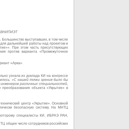
е ВНИПИЭТ
 Большинство выступавших, в том числе
а для дальнейшей работы над проектом и
тие»». При этом часть присутствующих
жения против варианта «Промежуточное
риант «Арка».
ьно узнала из доклада КИ на конгрессе
рилось:
«С нашей точки зрения было бы
 инженеров различных специальностей,
е преобразования объекта «Укрытие» в
ехнический центр «Укрытие». Основной
гически безопасную систему. На МНТЦ
 которому специалисты КИ, ИБРАЭ РАН,
ТЦ общее число сотрудников российских