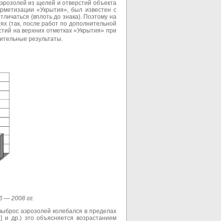
эрозолей из щелей и отверстий объекта
ерметизации «Укрытия», был известен с
личаться (вплоть до знака). Поэтому на
х (так, после работ по дополнительной
тий на верхних отметках «Укрытия» при
сительные результаты.
6 — 2008 гг
.
выброс аэрозолей колебался в пределах
] и др.) это объясняется возрастанием