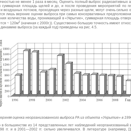
чностью не менее 1 раза в месяц. Оценить полный выброс радиоактивных а
ак суммарная площадь щелей и до, и после проведения мероприятий по г
ти воздушных потоков, проходящих через разные щели, могут очень сильно от
ся лишь верхние оценки выброса при самых консервативных предположения
ения количества воды, проникающей в «Укрытие», суммарная площадь отверс
2
тся ~ 120м
(начиная с 2000г.)). Существенно большую точность имеют отно
 динамике выброса (за каждый год) приведены на рис. 4.5.
ерхняя оценка неорганизованного выброса РА из объекта «Укрытие» в 199
о в большинстве из 14 представленных лет наблюдений неорганизованный 
8 гг. и в 2001—2002 гг. сильно увеличивался. В литературе (например, [1