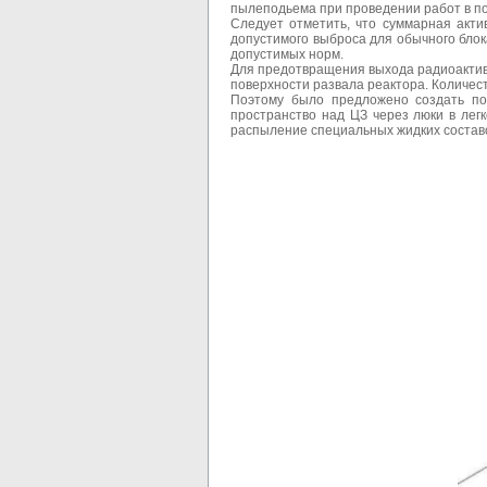
пылеподьема при проведении работ в п
Следует отметить, что суммарная акти
допустимого выброса для обычного бло
допустимых норм.
Для предотвращения выхода радиоактив
поверхности развала реактора. Количест
Поэтому было предложено создать по
пространство над ЦЗ через люки в лег
распыление специальных жидких составов