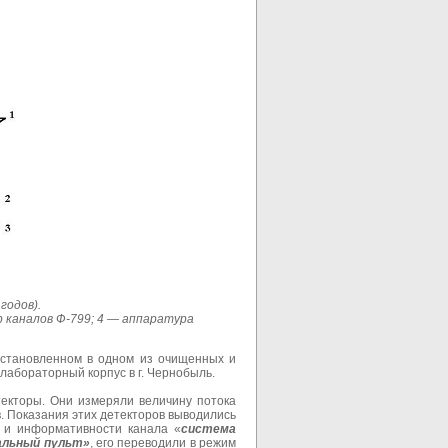
годов).
 каналов Ф-799; 4 — аппаратура
установленном в одном из очищенных и
абораторный корпус в г. Чернобыль.
екторы. Они измеряли величину потока
. Показания этих детекторов выводились
и и информативности канала «
система
альный пульт»
, его переводили в режим