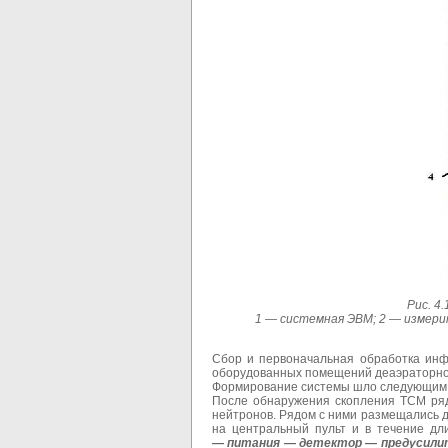
Рис. 4
1 — системная ЭВМ; 2 — измери
Сбор и первоначальная обработка инф
оборудованных помещений деаэраторной 
Формирование системы шло следующим
После обнаружения скопления ТСМ ряд
нейтронов. Рядом с ними размещались д
на центральный пульт и в течение дл
— питания
—
детектор
—
предусили