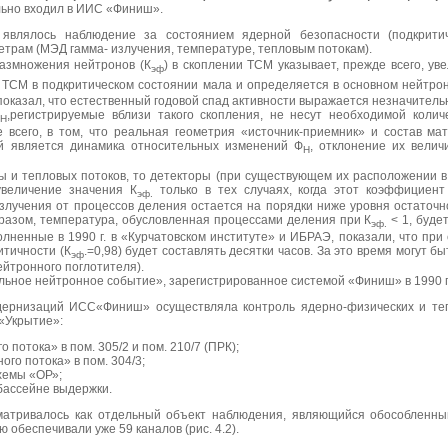
льно входил в ИИС «Финиш».
являлось наблюдение за состоянием ядерной безопасности (подкрити
метрам (МЭД гамма- излучения, температуре, тепловым потокам).
азмножения нейтронов (К
) в скоплении ТСМ указывает, прежде всего, у
эф
 ТСМ в подкритическом состоянии мала и определяется в основном нейтр
оказал, что естественный годовой спад активности выражается незначитель
Ф
,регистрируемые вблизи такого скопления, не несут необходимой коли
Н
е всего, в том, что реальная геометрия «источник-приемник» и состав ма
й является динамика относительных изменений Ф
, отклонение их велич
Н
ы и тепловых потоков, то детекторы (при существующем их расположении
увеличение значения К
только в тех случаях, когда этот коэффициент
эф.
излучения от процессов деления остается на порядки ниже уровня остаточн
разом, температура, обусловленная процессами деления при К
< 1, буде
эф.
лненные в 1990 г. в «Курчатовском институте» и ИБРАЭ, показали, что пр
итичности (К
.=0,98) будет составлять десятки часов. За это время могут
эф
ейтронного поглотителя).
ное нейтронное событие», зарегистрированное системой «Финиш» в 1990 г. (
одернизаций ИСС«Финиш» осуществляла контроль ядерно-физических и те
«Укрытие»:
потока» в пом. 305/2 и пом. 210/7 (ПРК);
го потока» в пом. 304/3;
хемы «ОР»;
бассейне выдержки.
матривалось как отдельный объект наблюдения, являющийся обособленны
 обеспечивали уже 59 каналов (рис. 4.2).