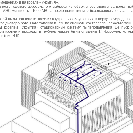
омещениях и на кровле «Укрытия».
вность годового аэрозольного выброса из объекта составляла за время на
ка АЭС мощностью 1000 МВт, а после принятия мер безопасности, описанн
ной пыли при гипотетических внутренних обрушениях, в первую очередь, н
во диспергированного топлива в нём, по оценкам, составляло несколько тонн
д кровлей «Укрытия» стационарную систему пылеподавления. Ее пуск со
кой кровле и проходки в трубном накате были опущены 14 форсунок, кото
 (рис. 4.6).