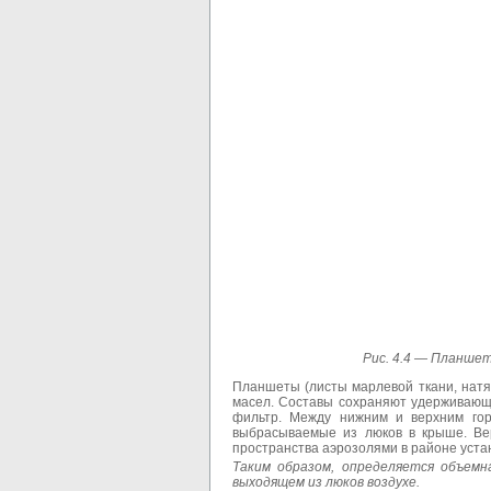
Рис. 4.4 —
Планшето
Планшеты (листы марлевой ткани, нат
масел. Составы сохраняют удерживающу
фильтр. Между нижним и верхним гор
выбрасываемые из люков в крыше. Ве
пространства аэрозолями в районе уста
Таким образом, определяется объемн
выходящем из люков воздухе.