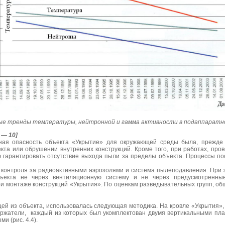
е тренды температуры, нейтронной и гамма активности в подаппаратном п
 — 10]
нная опасность объекта «Укрытие» для окружающей среды была, прежде 
кта или обрушении внутренних конструкций. Кроме того, при работах, пр
 гарантировать отсутствие выхода пыли за пределы объекта. Процессы п
контроля за радиоактивными аэрозолями и система пылеподавления. При э
ъекта не через вентиляционную систему и не через предусмотренные
и монтаже конструкций «Укрытия». По оценкам разведывательных групп, об
щей из объекта, использовалась следующая методика. На кровле «Укрытия»,
ржатели, каждый из которых был укомплектован двумя вертикальными п
ми (рис. 4.4).