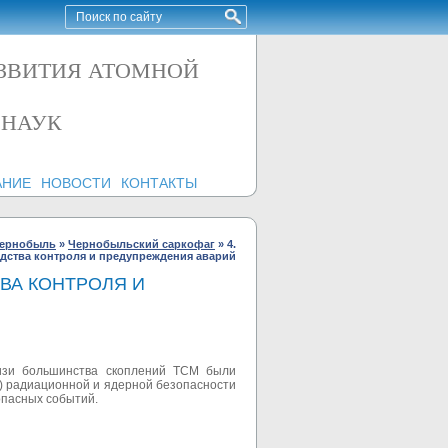
АЗВИТИЯ АТОМНОЙ
 НАУК
АНИЕ
НОВОСТИ
КОНТАКТЫ
ернобыль
»
Чернобыльский саркофаг
»
4.
едства контроля и предупреждения аварий
ВА КОНТРОЛЯ И
лизи большинства скоплений ТСМ были
) радиационной и ядерной безопасности
опасных событий.