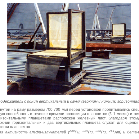
держатель с одним вертикальным и двумя (верхним и нижним) горизонт
янутой на раму размером 700´700 мм) перед установкой пропитывались сп
ю способность в течение времени экспозиции планшетов (£ 1 месяц) и ре
изонтальными планшетами расположен железный лист, благодаря этом
рхний горизонтальный и два вертикальных планшета служат для оценки
новки планшетов.
240
239
238
241
ая активность альфа-излучателей (
Pu
,
Pu
,
Pu
,
Am
) и бета-