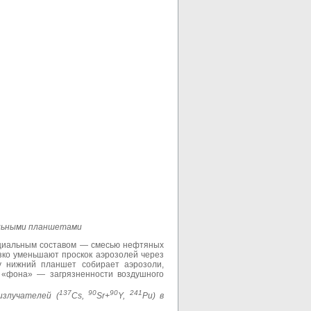
альными планшетами
ециальным составом — смесью нефтяных
зко уменьшают проскок аэрозолей через
у нижний планшет собирает аэрозоли,
 «фона» — загрязненности воздушного
137
90
90
241
излучателей (
Cs
,
Sr
+
Y
,
Pu
) в