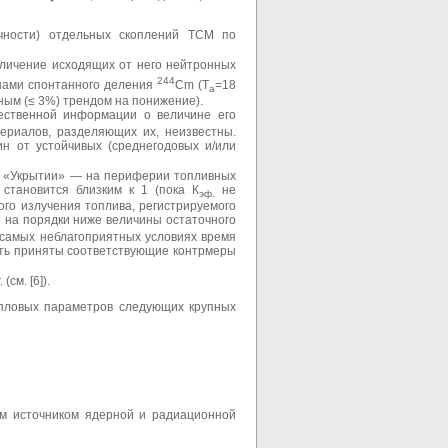
чности) отдельных скоплений ТСМ по
величение исходящих от него нейтронных
244
онами спонтанного деления
Cm (Т
=18
a
ным (≤ 3%) трендом на понижение).
чественной информации о величине его
териалов, разделяющих их, неизвестны.
ин от устойчивых (среднегодовых и/или
 в «Укрытии» — на периферии топливных
 становится близким к 1 (пока К
не
эф.
ого излучения топлива, регистрируемого
т на порядки ниже величины остаточного
и самых неблагоприятных условиях время
 быть приняты соответствующие контрмеры
см. [6]).
пловых параметров следующих крупных
м источником ядерной и радиационной