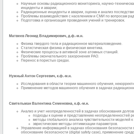
Научные основы радиационного мониторинга, научно-техническа
инциденты и аварии;
Радиационные инциденты и аварии, оценка и анализ последствий,
Проблемы взаимодействия с населением и СМИ по вопросам ра
Подготовка и организация проведения учений и тренировок.
Матвеев Леонид Владимирович
, д.ф.-м.н.
Физика твердого тела и радиационное материаловедение.
Статистическая физика и физическая кинетика.
Физические процессы в активной зоне атомных станций.
Проблемы окончательного захоронения РАО.
Перенос в пористых средах.
Нужный Антон Сергеевич
, к.ф.-м.н.
Исследования в области теории машинного обучения, некорректн
Применение методов машинного обучения в задачах радиационн
Свительман Валентина Семеновна
, к.ф.-м.н.
Анализ и учет неопределенностей в задачах обоснования долго
подходы к оценке и представлению неопределенностей р
методы глобального анализа чувствительности моделей к
эвристические методы оптимизации параметров.
Управление информацией в задачах обоснования безопасности п
обоснование безопасности (digital safety case), применение сре