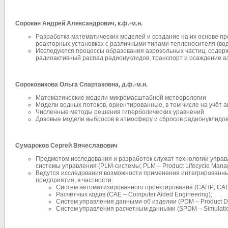
Сорокин Андрей Александрович
, к.ф.-м.н.
Разработка математических моделей и создание на их основе п
реакторных установках с различными типами теплоносителя (вод
Исследуются процессы образования аэрозольных частиц, содер
радиоактивный распад радионуклидов, транспорт и осаждение а
Сороковикова Ольга Спартаковна,
д.ф.-м.н.
Математические модели микромасштабной метеорологии
Модели водных потоков, ориентированные, в том числе на учёт 
Численные методы решения гиперболических уравнений
Дозовые модели выбросов в атмосферу и сбросов радионуклидов
Сумароков Сергей Вячеславович
Предметом исследования и разработок служат технологии упра
системы управления (PLM-системы; PLM – Product Lifecycle Man
Ведутся исследования возможности применения интегрированны
предприятия, в частности:
Систем автоматизированного проектирования (САПР; CAD 
Расчётных кодов (CAE – Computer Aided Engineering);
Систем управления данными об изделии (PDM – Product D
Систем управления расчетным данными (SPDM – Simulatio