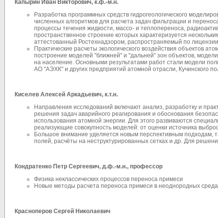
Капырин Иван Викторович
, к.ф.-м.н.
Разработка программных средств гидрогеологического моделиро
численных алгоритмов для расчета задач фильтрации и перено
процессы течения жидкости, массо- и теплопереноса, радиоакти
пространственное строение которых характеризуется нескольки
аттестованный Ростехнадзором, распространяемый по лицензии
Практические расчеты экологического воздействия объектов ато
построение моделей "ближней" и "дальней" зон объектов, модел
на население. Основными результатами работ стали модели пол
АО "АЭХК" и других предприятий атомной отрасли, Кучинского по
Киселев Алексей Аркадьевич
, к.т.н.
Направления исследований включают анализ, разработку и прак
решения задач аварийного реагирования и обоснования безопас
использования атомной энергии. Для этого развиваются специа
реализующие совокупность моделей: от оценки источника выброс
Большое внимание уделяется новым перспективным подходам, т
полей, расчёты на неструктурированных сетках и др. Для реше
Кондратенко Петр Сергеевич, д.ф.-м.н., профессор
Физика неклассических процессов переноса примеси
Новые методы расчета переноса примеси в неоднородных среда
Красноперов Сергей Николаевич