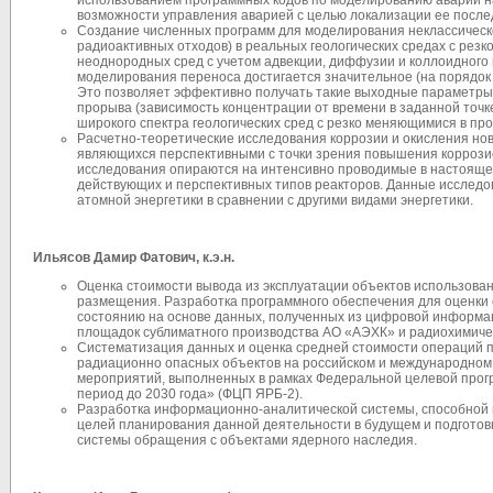
использованием программных кодов по моделированию аварий н
возможности управления аварией с целью локализации ее после
Создание численных программ для моделирования неклассическо
радиоактивных отходов) в реальных геологических средах с рез
неоднородных сред с учетом адвекции, диффузии и коллоидного
моделирования переноса достигается значительное (на порядок 
Это позволяет эффективно получать такие выходные параметры,
прорыва (зависимость концентрации от времени в заданной точк
широкого спектра геологических сред с резко меняющимися в пр
Расчетно-теоретические исследования коррозии и окисления нов
являющихся перспективными с точки зрения повышения коррозион
исследования опираются на интенсивно проводимые в настоящ
действующих и перспективных типов реакторов. Данные исследо
атомной энергетики в сравнении с другими видами энергетики.
Ильясов Дамир Фатович, к.э.н.
Оценка стоимости вывода из эксплуатации объектов использова
размещения. Разработка программного обеспечения для оценки 
состоянию на основе данных, полученных из цифровой информа
площадок сублиматного производства АО «АЭХК» и радиохимиче
Систематизация данных и оценка средней стоимости операций п
радиационно опасных объектов на российском и международном 
мероприятий, выполненных в рамках Федеральной целевой прог
период до 2030 года» (ФЦП ЯРБ-2).
Разработка информационно-аналитической системы, способной 
целей планирования данной деятельности в будущем и подготов
системы обращения с объектами ядерного наследия.