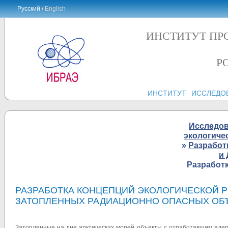
Русский /
English
ИНСТИТУТ ПР
Р
ИНСТИТУТ
ИССЛЕДО
Исследо
экологиче
»
Разработ
и
Разработк
РАЗРАБОТКА КОНЦЕПЦИЙ ЭКОЛОГИЧЕСКОЙ Р
ЗАТОПЛЕННЫХ РАДИАЦИОННО ОПАСНЫХ ОБ
Затопленные на дне арктических морей объекты с отработавшим яде