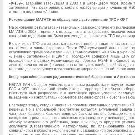
«К-159», аварийно затонувшая в 2003 г. в Баренцевом море. Кроме 
затоплены пять реакторных отсеков с корабельными и судовыми ЯЭУ
атомного ледокола «Ленин».
Рекомендации МАГАТЭ по обращению с затопленными ТРО и ОЯТ
На основании результатов независимых радиоэкологических исследова
МАГАТЭ в 2008 г. пришли к выводу, что это воздействие незначител
состояние гидробионтов. Было рекомендовано оставить ТРО на дне мор
В отличие от ТРО, активность которых постепенно падает, опасность
со временем лишь возрастает. Почти 75% суммарной активности тех
обусловлено тремя объектами – АПЛ «Комсомолец», «К-159» и экранно
«Ленин», затопленной в 1967 г. Последняя содержит лишь 11% сум
проведенных в рамках международных проектов IASAP и «Карское мо
десятков или сотен лет) именно она может дать наибольший вклад в в
морского дна затонувших и затопленных ядерно опасных объектов являе
Концепция обеспечения радиоэкологической безопасности Арктическ
ИБРАЭ РАН обладает уникальным опытом разработки и научно-техни
РАО и ОЯТ, экологической реабилитации территорий и объектов бере
Института был разработан и в настоящее время успешно реализует
выведенных из эксплуатации объектов атомного флота и обеспечивающ
Благодаря этому, сегодня многие из проблем, связанных с утилизацие
решены. Но в глобальной перспективе остается актуальной задача 
частности, бассейна Карского моря, где было затоплено большое колич
находятся огромные запасы полезных ископаемых и углеводородного 
«бомбу замедленного действия», рано или поздно придется утилизи
документа (Стратегического Мастер-плана) по планированию реа
специалистов в области экологической и радиационной безопасности, 
на данном этапе будет организация, получение и систематизация