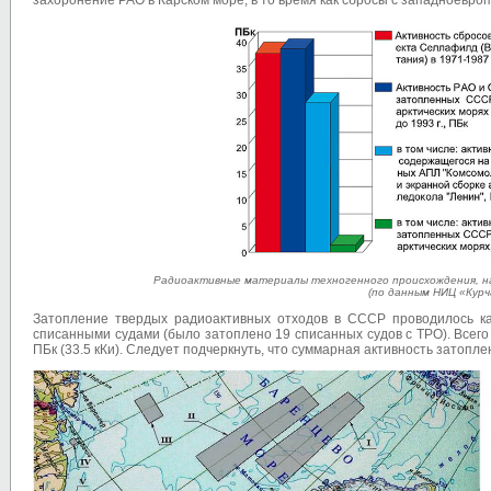
захоронение РАО в Карском море, в то время как сбросы с западноевроп
Радиоактивные материалы техногенного происхождения, на
(по данным НИЦ «Курч
Затопление твердых радиоактивных отходов в СССР проводилось как
списанными судами (было затоплено 19 списанных судов с ТРО). Всего
ПБк (33.5 кКи). Следует подчеркнуть, что суммарная активность затопл