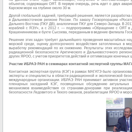
объектов, содержащих ОЯТ. В первую очередь, речь идет о двух авар
Карском море на глубине около 30 м.
Другой глобальной задачей, требующей решения, является разработка
в Дальневосточном регионе России. По заказу Гос­корпорации «Рос
Дальнего Востока (ПКУ ДВ), аналогичная ПКУ для Северо-Запада. В 20
кораблей с ЯЭУ», а с 2012 г. — подпрограмма «Обращение с ОЯТ в 
Крашенинникова и бухте Сысоева, переданным в ведение филиала Гос
Решение этих задач требует дальнейшего проведения масштабных нау
морской среде, оценку долгосрочного воздействия затопленных в мо
выработку рекомендаций по их снижению. Результаты этих исследова
радиационной безопасности Арктического и Дальневосточного регион
других ЯРОО, с учетом приоритетов действий и оптимизации конечных 
Участие ИБРАЭ РАН в семинарах контактной экспертной группы МАГ
Контактная экспертная группа (КЭГ) в рамках МАГАТЭ было организована
эксперты и специалисты в области радиационной и экологической бе
международные организации. ИБРАЭ РАН принимает активное участие 
пленарных заседаний КЭГ, посвященных обсуждению актуальных 
механизмов взаимодействия со странами-донорами при реализации
безопасности Ледовитого и Тихого океанов, реабилитации ЯРОО и морск