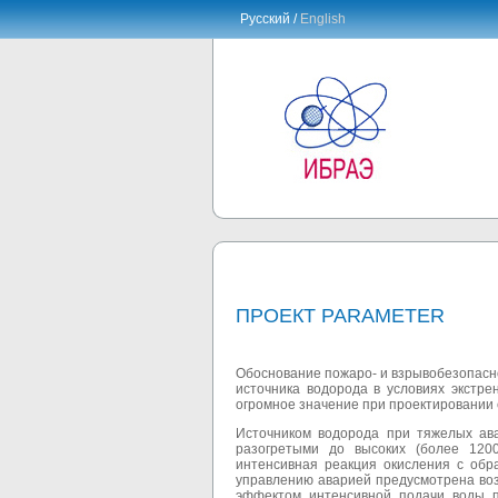
Русский /
English
ПРОЕКТ PARAMETER
Обоснование пожаро- и взрывобезопасн
источника водорода в условиях экстр
огромное значение при проектировании
Источником водорода при тяжелых ава
разогретыми до высоких (более 1200
интенсивная реакция окисления с обр
управлению аварией предусмотрена воз
эффектом интенсивной подачи воды п