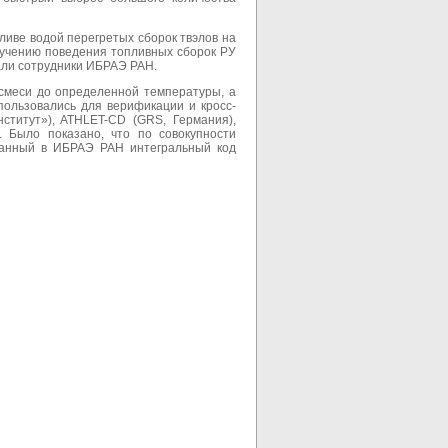
ве водой перегретых сборок твэлов на
зучению поведения топливных сборок РУ
вали сотрудники ИБРАЭ РАН.
смеси до определенной температуры, а
пользовались для верификации и кросс-
титут»), ATHLET-CD (GRS, Германия),
 Было показано, что по совокупности
отанный в ИБРАЭ РАН интегральный код