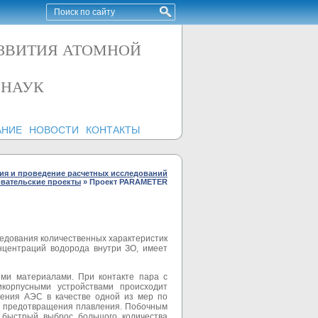
АЗВИТИЯ АТОМНОЙ
 НАУК
АНИЕ
НОВОСТИ
КОНТАКТЫ
рия и проведение расчетных исследований
овательские проекты
»
Проект PARAMETER
едования количественных характеристик
нцентраций водорода внутри ЗО, имеет
ыми материалами. При контакте пара с
икорпусными устройствами происходит
жения АЭС в качестве одной из мер по
 и предотвращения плавления. Побочным
 быстрый выброс большого количества