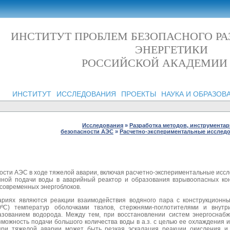
ИНСТИТУТ ПРОБЛЕМ БЕЗОПАСНОГО Р
ЭНЕРГЕТИКИ
РОССИЙСКОЙ АКАДЕМИИ
ИНСТИТУТ
ИССЛЕДОВАНИЯ
ПРОЕКТЫ
НАУКА И ОБРАЗОВ
Исследования
»
Разработка методов, инструмента
безопасности АЭС
»
Расчетно-экспериментальные исслед
ости АЭС в ходе тяжелой аварии, включая расчетно-экспериментальные иссл
енной подачи воды в аварийный реактор и образования взрывоопасных ко
 современных энергоблоков.
риях являются реакции взаимодействия водяного пара с конструкционн
ºС) температур оболочками твэлов, стержнями-поглотителями и внутр
азованием водорода. Между тем, при восстановлении систем энергоснаб
можность подачи большого количества воды в а.з. с целью ее охлаждения
ри тяжелой аварии может быть резкая эскалация реакции окисления и