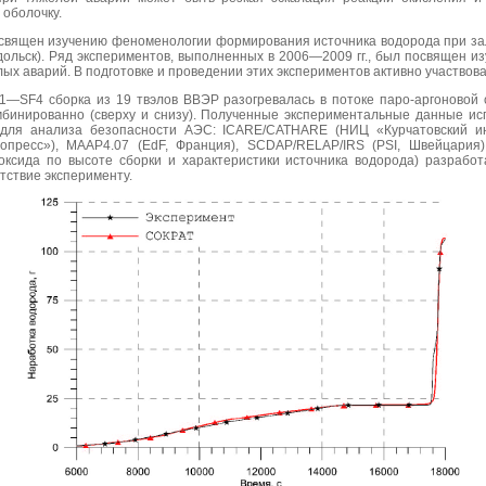
 оболочку.
ящен изучению феноменологии формирования источника водорода при зали
дольск). Ряд экспериментов, выполненных в 2006—2009 гг., был посвящен и
лых аварий. В подготовке и проведении этих экспериментов активно участво
—SF4 сборка из 19 твэлов ВВЭР разогревалась в потоке паро-аргоновой 
мбинированно (сверху и снизу). Полученные экспериментальные данные ис
 для анализа безопасности АЭС: ICARE/CATHARE (НИЦ «Курчатовский инс
ресс»), MAAP4.07 (EdF, Франция), SCDAP/RELAP/IRS (PSI, Швейцария).
ксида по высоте сборки и характеристики источника водорода) разраб
ствие эксперименту.