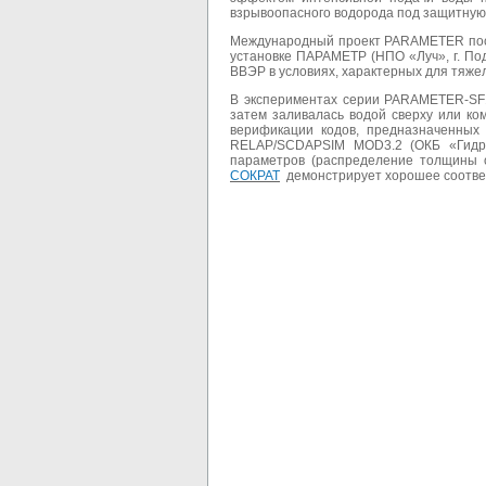
взрывоопасного водорода под защитную
Международный проект PARAMETER посв
установке ПАРАМЕТР (НПО «Луч», г. По
ВВЭР в условиях, характерных для тяже
В экспериментах серии PARAMETER-SF1
затем заливалась водой сверху или ко
верификации кодов, предназначенных
RELAP/SCDAPSIM MOD3.2 (ОКБ «Гидроп
параметров (распределение толщины о
СОКРАТ
демонстрирует хорошее соответ