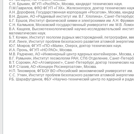
С.Н. Брыкин, ФГУП «РосРАО», Москва, кандидат технических наук.
П.М.Гаврилов, ФЯО ФГУП «ГХК», Железногорск, доктор технических наук
А.Н. Дорофеев, Государственная корпорация «Росатом», Москва, кандид
В.Н. Душин, АО «Радиевый институт им. В.Г. Хлопина», Санкт-Петербург
Б.Г. Ершов, Институт физической химии и электрохимии им. А.Н. Фрумки
С.Н. Калмыков, Московский государственный университет им. М.В. Ломон
В.А. Кащеев, Высокотехнологический научно-исследовательский инстит
математических наук.
Б.Т. Кочкин, Институт геологии рудных месторождений, петрографии, ми
И.И. Линге, Институт проблем безопасного развития атомной энергетики
Ю.Г. Мокров, ФГУП «ПО «Маяк», Озерск, доктор технических наук.
И.А. Пронь, ФГУП «НО РАО», Москва.
М.В. Радченко, АО «Инженерный центр ядерных контейнеров», Москва, к
В.Г. Румынин, Институт геоэкологии РАН, СПб Отделение, Санкт-Петербу
В.Т. Сорокин, АО «Атомпроект», Санкт-Петербург, доктор технических на
М.Р. Стахив, АО «Концерн Росэнергоатом», Москва.
Н.П. Тихомиров, ФГБОУ ВО «Российский экономический университет им. Г
С.С. Уткин, Институт проблем безопасного развития атомной энергетики
Р.Б. Шарафутдинов, ФБУ «Научно-технический центр по ядерной и радиа