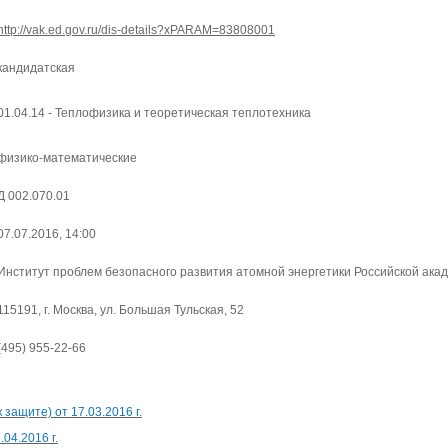
http://vak.ed.gov.ru/dis-details?xPARAM=83808001
кандидатская
01.04.14 - Теплофизика и теоретическая теплотехника
физико-математические
Д 002.070.01
07.07.2016, 14:00
Институт проблем безопасного развития атомной энергетики Российской ака
115191, г. Москва, ул. Большая Тульская, 52
(495) 955-22-66
ащите) от 17.03.2016 г.
04.2016 г.